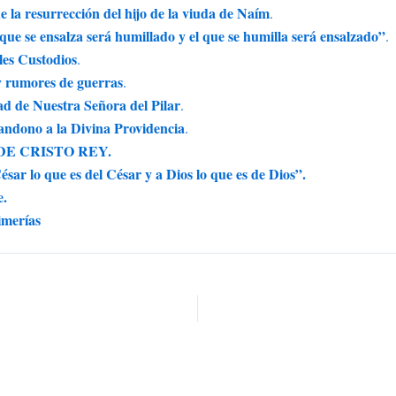
 la resurrección del hijo de la viuda de Naím
.
ue se ensalza será humillado y el que se humilla será ensalzado”
.
les Custodios
.
y rumores de guerras
.
d de Nuestra Señora del Pilar
.
andono a la Divina Providencia
.
TA DE CRISTO REY.
ar lo que es del César y a Dios lo que es de Dios”.
e.
imerías