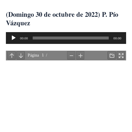
Ir
al
(Domingo 30 de octubre de 2022) P. Pío
contenido
Vázquez
Reproductor
00:00
00:00
de
audio