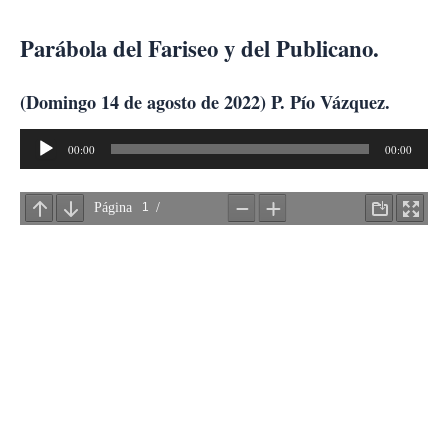
Ir
al
Parábola del Fariseo y del Publicano.
contenido
(Domingo 14 de agosto de 2022) P. Pío Vázquez.
Reproductor
00:00
00:00
de
audio