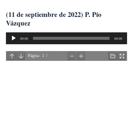
Ir
al
(11 de septiembre de 2022) P. Pío
contenido
Vázquez
Reproductor
00:00
00:00
de
audio