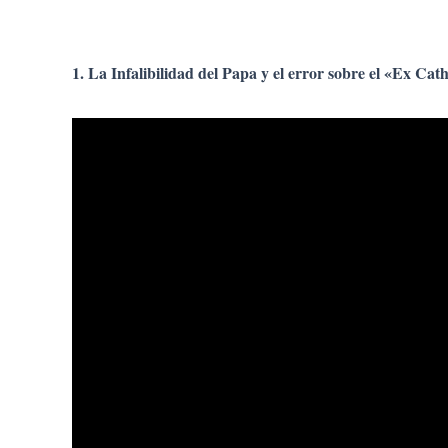
Ir
al
contenido
1.
La Infalibilidad del Papa y el error sobre el «Ex Cat