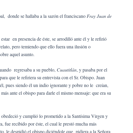
al, donde se hallaba a la sazón el franciscano
Fray Juan de
ar en presencia de éste, se arrodilló ante él y le refirió
lato, pero temiendo que ello fuera una ilusión o
sobre aquel asunto.
, cuando regresaba a su pueblo,
Cuautitlán
, y pasaba por el
ra que le refiriera su entrevista con el Sr. Obispo. Juan
él, pues siendo él un indio ignorante y pobre no le creían,
más ante el obispo para darle el mismo mensaje: que era su
a, obedeció y cumplió lo prometido a la Santísima Virgen y
a, fue recibido por éste, el cual le prestó mucha más
o, le despidió el obispo diciéndole que pidiera a la Señora