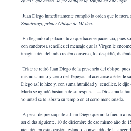
envío y que deseo se me edifique un templo en este lugar
”
Juan Diego inmediatamente cumplió la orden que le fuera da
Zumárraga
,
primer Obispo de México
.
En llegando al palacio, tuvo que hacerse paciencia, pues sól
con candorosa sencillez el mensaje que la Virgen le encom
imaginación del indio recién converso, lo despidió, dicién
Triste se retiró Juan Diego de la presencia del obispo, pue
mismo camino y cerro del Tepeyac, al acercarse a éste, le sa
Diego así lo hizo y, con suma humildad y sencillez, le dijo 
María se agradó bastante de su respuesta —Dios ama la humi
voluntad se le labrara su templo en el cerro mencionado.
A pesar de preocuparle a Juan Diego que no lo fueran a reci
así el día siguiente, 10 de diciembre de ese mismo año de 15
atención en esta ocasión, estando convencido de la sinceri