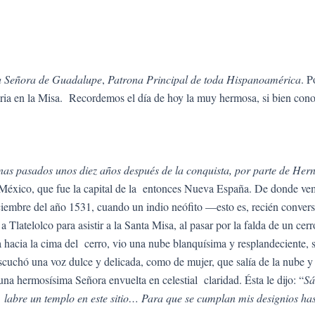
ra Señora de Guadalupe
,
Patrona Principal de toda Hispanoamérica
. P
ria en la Misa. Recordemos el día de hoy la muy hermosa, si bien cono
nas pasados unos diez años después de la conquista, por parte de Her
e México, que fue la capital de la entonces Nueva España. De donde ve
iciembre del año 1531, cuando un indio neófito —esto es, recién conve
Tlatelolco para asistir a la Santa Misa, al pasar por la falda de un cer
ta hacia la cima del cerro, vio una nube blanquísima y resplandeciente, 
escuchó una voz dulce y delicada, como de mujer, que salía de la nube y 
 una hermosísima Señora envuelta en celestial claridad. Ésta le dijo: “
Sá
bre un templo en este sitio… Para que se cumplan mis designios has de