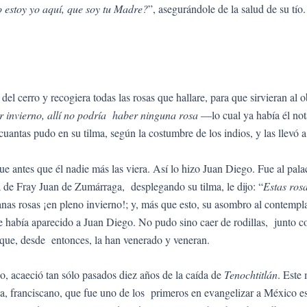
 estoy yo aquí, que soy tu Madre?
”, asegurándole de la salud de su t
el cerro y recogiera todas las rosas que hallare, para que sirvieran al
r invierno, allí no podría
haber ninguna rosa
—lo cual ya había él no
uantas pudo en su tilma, según la costumbre de los indios, y las llevó 
ue antes que él nadie más las viera. Así lo hizo Juan Diego. Fue al pa
a de Fray Juan de Zumárraga, desplegando su tilma, le dijo: “
Estas ros
anas rosas ¡en pleno invierno!; y, más que esto, su asombro al contempl
le había aparecido a Juan Diego. No pudo sino caer de rodillas, junto co
s que, desde entonces, la han venerado y veneran.
io, acaeció tan sólo pasados diez años de la caída de
Tenochtitlán
. Este
a, franciscano, que fue uno de los primeros en evangelizar a México esc