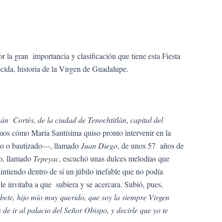
or la gran importancia y clasificación que tiene esta Fiesta
cida, historia de la Virgen de Guadalupe.
nán Cortés, de la
ciudad de Tenochtitlán
,
capital del
mos cómo María Santísima quiso pronto intervenir en la
rso o bautizado—, llamado
Juan Diego
, de unos 57 años de
ro, llamado
Tepeyac
, escuchó unas dulces melodías que
sintiendo dentro de sí un júbilo inefable que no podía
le invitaba a que subiera y se acercara. Subió, pues,
bete, hijo mío muy querido, que soy la siempre Virgen
 ir al palacio del Señor Obispo, y decirle que yo te