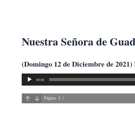
Ir
al
contenido
Nuestra Señora de Guad
(Domingo 12 de Diciembre de 2021) 
Reproductor
00:00
de
audio