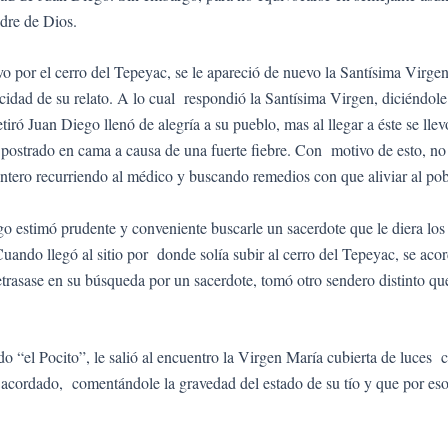
adre de Dios.
vo por el cerro del Tepeyac, se le apareció de nuevo la Santísima Virg
idad de su relato. A lo cual respondió la Santísima Virgen, diciéndole que
tiró Juan Diego llenó de alegría a su pueblo, mas al llegar a éste se ll
ostrado en cama a causa de una fuerte fiebre. Con motivo de esto, no le
 entero recurriendo al médico y buscando remedios con que aliviar al p
o estimó prudente y conveniente buscarle un sacerdote que le diera los 
ando llegó al sitio por donde solía subir al cerro del Tepeyac, se aco
etrasase en su búsqueda por un sacerdote, tomó otro sendero distinto qu
“el Pocito”, le salió al encuentro la Virgen María cubierta de luces cel
n acordado, comentándole la gravedad del estado de su tío y que por es