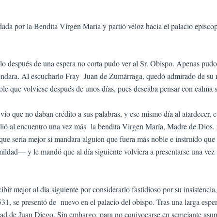
.
da por la Bendita Virgen María y partió veloz hacia el palacio episcop
o después de una espera no corta pudo ver al Sr. Obispo. Apenas pudo est
endara. Al escucharlo Fray Juan de Zumárraga, quedó admirado de su re
dole que volviese después de unos días, pues deseaba pensar con calma 
s vio que no daban crédito a sus palabras, y ese mismo día al atardecer
lió al encuentro una vez más la bendita Virgen María, Madre de Dios, pa
que sería mejor si mandara alguien que fuera más noble e instruido que 
ldad— y le mandó que al día siguiente volviera a presentarse una vez 
bir mejor al día siguiente por considerarlo fastidioso por su insistenci
31, se presentó de nuevo en el palacio del obispo. Tras una larga esper
dad de Juan Diego. Sin embargo, para no equivocarse en semejante asunt