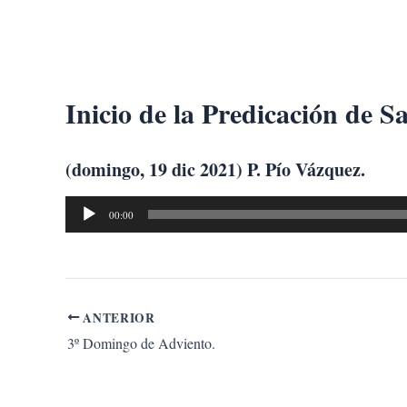
Ir
al
contenido
Inicio de la Predicación de S
(domingo, 19 dic 2021) P. Pío Vázquez.
Reproductor
00:00
de
audio
ANTERIOR
3º Domingo de Adviento.