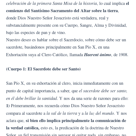
celebración de la primera Santa Misa de la historia
el
, lo cual implica
comienzo del Santísimo Sacramento del Altar sobre la tierra
,
donde Dios Nuestro Señor Jesucristo está verdadera, real y
substancialmente presente con su Cuerpo, Sangre, Alma y Divinidad,
bajo las especies de pan y de vino.
Nuestro deseo es hablar sobre el Sacerdocio, sobre cómo debe ser un
sacerdote, basándonos principalmente en San Pío X, en una
Haerent ánim
o
Exhortación suya al Clero Católico, llamada
, de 1908.
(Cuerpo 1: El Sacerdote debe ser Santo)
San Pío X, en su exhortación al clero, inicia inmediatamente con un
el sacerdote debe ser santo,
punto de capital importancia, a saber, que
en él debe brillar la santidad
. Y nos da una serie de razones para ello:
1)
Primeramente, nos recuerda cómo Dios Nuestro Señor Jesucristo
la sal de la tierra
la luz del mundo.
compara al sacerdote a
y a
Y nos
si bien ello implica principalmente la comunicación de
aclara que,
la verdad católica,
esto es, la predicación de la doctrina de Nuestro
Señor, su fiel transmisión sin agregar ni quitar nada, sin embargo, no