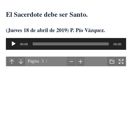
Ir
al
El Sacerdote debe ser Santo.
contenido
(Jueves 18 de abril de 2019) P. Pío Vázquez.
Reproductor
00:00
00:00
de
audio