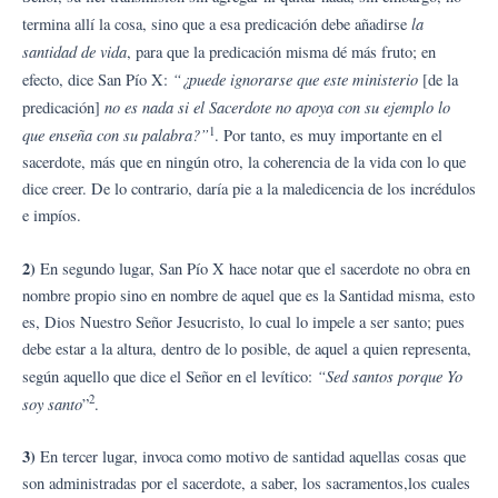
la
termina allí la cosa, sino que a esa predicación debe añadirse
santidad de vida
, para que la predicación misma dé más fruto; en
“¿puede ignorarse que este ministerio
efecto, dice San Pío X:
[de la
no es nada si el Sacerdote no apoya con su ejemplo lo
predicación]
1
que enseña con su palabra?”
. Por tanto, es muy importante en el
sacerdote, más que en ningún otro, la coherencia de la vida con lo que
dice creer. De lo contrario, daría pie a la maledicencia de los incrédulos
e impíos.
2)
En segundo lugar, San Pío X hace notar que el sacerdote no obra en
nombre propio sino en nombre de aquel que es la Santidad misma, esto
es, Dios Nuestro Señor Jesucristo, lo cual lo impele a ser santo; pues
debe estar a la altura, dentro de lo posible, de aquel a quien representa,
“Sed santos porque Yo
según aquello que dice el Señor en el levítico:
2
soy santo
”
.
3)
En tercer lugar, invoca como motivo de santidad aquellas cosas que
son administradas por el sacerdote, a saber, los sacramentos,los cuales