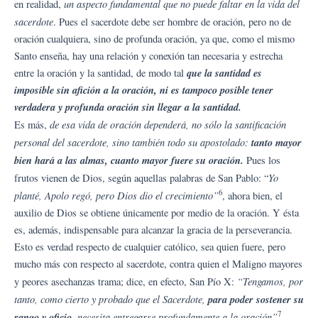
un aspecto fundamental que no puede faltar en la vida del
en realidad,
sacerdote
. Pues el sacerdote debe ser hombre de oración, pero no de
oración cualquiera, sino de profunda oración, ya que, como el mismo
Santo enseña, hay una relación y conexión tan necesaria y estrecha
que la santidad es
entre la oración y la santidad, de modo tal
imposible sin afición a la oración, ni es tampoco posible tener
verdadera y profunda oración sin llegar a la santidad.
de esa vida de oración dependerá, no sólo la santificación
Es más,
personal del sacerdote, sino también todo su apostolado:
tanto mayor
bien hará a las almas, cuanto mayor fuere su oración.
Pues los
Yo
frutos vienen de Dios, según aquellas palabras de San Pablo: “
6
planté, Apolo regó, pero Dios dio el crecimiento”
, ahora bien, el
auxilio de Dios se obtiene únicamente por medio de la oración. Y ésta
es, además, indispensable para alcanzar la gracia de la perseverancia.
Esto es verdad respecto de cualquier católico, sea quien fuere, pero
mucho más con respecto al sacerdote, contra quien el Maligno mayores
“Tengamos, por
y peores asechanzas trama; dice, en efecto, San Pío X:
tanto, como cierto y probado que el Sacerdote,
para poder sostener su
7
rango y oficio
, necesita entregarse profundamente a la oración”
.