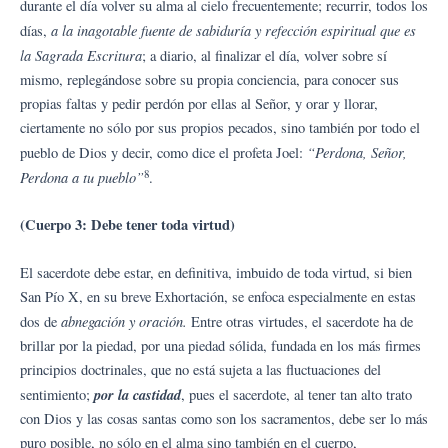
durante el día volver su alma al cielo frecuentemente; recurrir, todos los
a la inagotable fuente de sabiduría y refección espiritual que es
días,
la Sagrada Escritura
; a diario, al finalizar el día, volver sobre sí
mismo, replegándose sobre su propia conciencia, para conocer sus
propias faltas y pedir perdón por ellas al Señor, y orar y llorar,
ciertamente no sólo por sus propios pecados, sino también por todo el
“Perdona, Señor,
pueblo de Dios y decir, como dice el profeta Joel:
8
Perdona a tu pueblo”
.
(Cuerpo 3: Debe tener toda virtud)
El sacerdote debe estar, en definitiva, imbuido de toda virtud, si bien
San Pío X, en su breve Exhortación, se enfoca especialmente en estas
abnegación y oración.
dos de
Entre otras virtudes, el sacerdote ha de
brillar por la piedad, por una piedad sólida, fundada en los más firmes
principios doctrinales, que no está sujeta a las fluctuaciones del
por la castidad
sentimiento;
, pues el sacerdote, al tener tan alto trato
con Dios y las cosas santas como son los sacramentos, debe ser lo más
puro posible, no sólo en el alma sino también en el cuerpo,