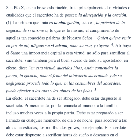
San Pío X, en su breve exhortación, trata principalmente dos virtudes o
la abnegación y la oración.
cualidades que el sacerdote ha de poseer:
(1)
la abnegación,
la práctica de la
La primera que trata es
esto es,
negación de sí mismo o,
lo que es lo mismo, el cumplimiento de
“Quien quiera venir
aquellas tan conocidas palabras de Nuestro Señor:
4
en pos de mí,
niéguese a sí mismo
, tome su cruz y sígame”
. Atribuye
el Santo una importancia capital a esta virtud, no sólo para santificar al
sacerdote, sino también para el buen suceso de todo su apostolado; en
“en esta virtud, queridos hijos, están contenidas la
efecto, dice:
fuerza, la eficacia, todo el fruto del ministerio sacerdotal; y de su
negligencia procede todo lo que, en las costumbres del Sacerdote,
5
puede ofender a los ojos y las almas de los fieles”
.
En efecto, el sacerdote ha de ser abnegado, debe estar dispuesto al
sacrificio. Primeramente, por la renuncia al mundo, a la familia,
incluso muchas veces a la propia patria. Debe estar preparado a ser
llamado en cualquier momento, de día o de noche, para socorrer a las
almas necesitadas, los moribundos graves, por ejemplo. El sacerdote
debe estar dispuesto a sacrificar horas de sueño o descanso en el