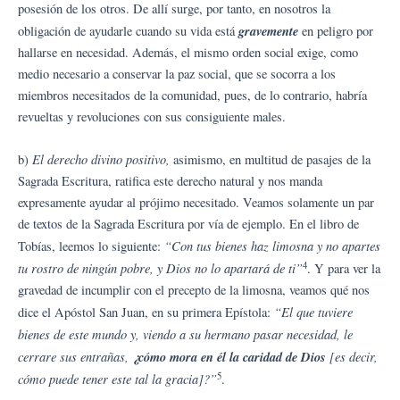
posesión de los otros. De allí surge, por tanto, en nosotros la
gravemente
obligación de ayudarle cuando su vida está
en peligro por
hallarse en necesidad. Además, el mismo orden social exige, como
medio necesario a conservar la paz social, que se socorra a los
miembros necesitados de la comunidad, pues, de lo contrario, habría
revueltas y revoluciones con sus consiguiente males.
El derecho divino positivo,
b)
asimismo, en multitud de pasajes de la
Sagrada Escritura, ratifica este derecho natural y nos manda
expresamente ayudar al prójimo necesitado. Veamos solamente un par
de textos de la Sagrada Escritura por vía de ejemplo. En el libro de
“Con tus bienes haz limosna y no apartes
Tobías, leemos lo siguiente:
4
tu rostro de ningún pobre, y Dios no lo apartará de ti”
. Y para ver la
gravedad de incumplir con el precepto de la limosna, veamos qué nos
“El que tuviere
dice el Apóstol San Juan, en su primera Epístola:
bienes de este mundo y, viendo a su hermano pasar necesidad, le
cerrare sus entrañas,
¿cómo mora en él la caridad de Dios
[es decir,
5
cómo puede tener este tal la gracia]?”
.