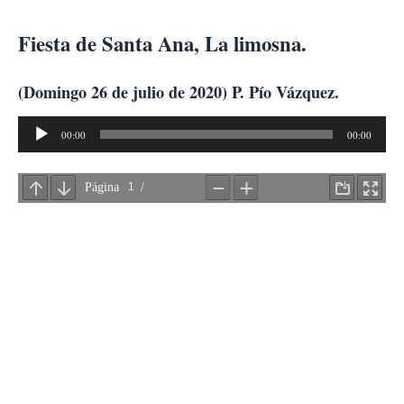
Ir
al
Fiesta de Santa Ana, La limosna.
contenido
(Domingo 26 de julio de 2020) P. Pío Vázquez.
Reproductor
00:00
00:00
de
audio