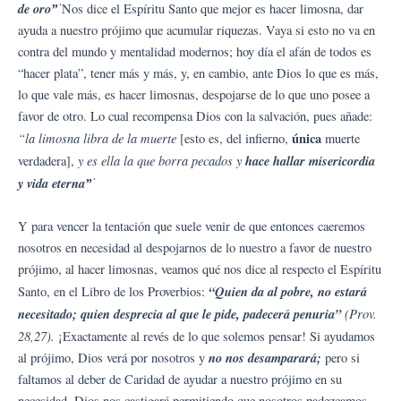
de oro”͘
Nos dice el Espíritu Santo que mejor es hacer limosna, dar
ayuda a nuestro prójimo que acumular riquezas. Vaya si esto no va en
contra del mundo y mentalidad modernos; hoy día el afán de todos es
“hacer plata”, tener más y más, y, en cambio, ante Dios lo que es más,
lo que vale más, es hacer limosnas, despojarse de lo que uno posee a
favor de otro. Lo cual recompensa Dios con la salvación, pues añade:
“la limosna libra de la muerte
única
[esto es, del infierno,
muerte
y es ella la que borra pecados y
hace hallar misericordia
verdadera],
y vida eterna”͘
Y para vencer la tentación que suele venir de que entonces caeremos
nosotros en necesidad al despojarnos de lo nuestro a favor de nuestro
prójimo, al hacer limosnas, veamos qué nos dice al respecto el Espíritu
“Quien da al pobre, no estará
Santo, en el Libro de los Proverbios:
necesitado; quien desprecia al que le pide, padecerá penuria”
(Prov.
28,27).
¡Exactamente al revés de lo que solemos pensar! Si ayudamos
no nos desamparará;
al prójimo, Dios verá por nosotros y
pero si
faltamos al deber de Caridad de ayudar a nuestro prójimo en su
necesidad, Dios nos castigará permitiendo que nosotros padezcamos