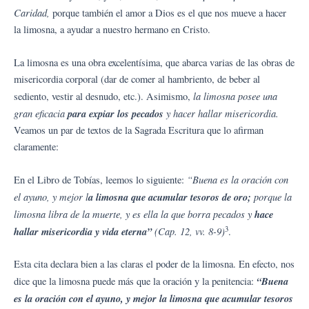
Caridad,
porque también el amor a Dios es el que nos mueve a hacer
la limosna, a ayudar a nuestro hermano en Cristo.
La limosna es una obra excelentísima, que abarca varias de las obras de
misericordia corporal (dar de comer al hambriento, de beber al
la limosna posee una
sediento, vestir al desnudo, etc.). Asimismo,
gran eficacia
para expiar los pecados
y hacer hallar misericordia.
Veamos un par de textos de la Sagrada Escritura que lo afirman
claramente:
“Buena es la oración con
En el Libro de Tobías, leemos lo siguiente:
el ayuno, y mejor l
a limosna que acumular tesoros de oro;
porque la
limosna libra de la muerte, y es ella la que borra pecados y
hace
3
hallar misericordia y vida eterna”
(Cap. 12, vv. 8-9)
.
Esta cita declara bien a las claras el poder de la limosna. En efecto, nos
“Buena
dice que la limosna puede más que la oración y la penitencia:
es la oración con el ayuno, y mejor la limosna que acumular tesoros