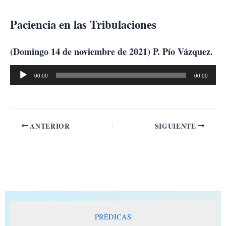
Ir
al
Paciencia en las Tribulaciones
contenido
(Domingo 14 de noviembre de 2021) P. Pío Vázquez.
Reproductor
00:00
00:00
de
audio
ANTERIOR
SIGUIENTE
PRÉDICAS