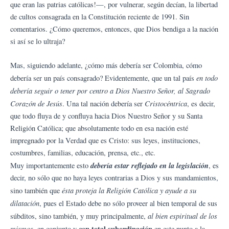
que eran las patrias católicas!—, por vulnerar, según decían, la libertad
de cultos consagrada en la Constitución reciente de 1991. Sin
comentarios. ¿Cómo queremos, entonces, que Dios bendiga a la nación
si así se lo ultraja?
Mas, siguiendo adelante, ¿cómo más debería ser Colombia, cómo
en todo
debería ser un país consagrado? Evidentemente, que un tal país
debería seguir o tener por centro a Dios Nuestro Señor, al Sagrado
Corazón de Jesús
Cristocéntrica
. Una tal nación debería ser
, es decir,
que todo fluya de y confluya hacia Dios Nuestro Señor y su Santa
Religión Católica; que absolutamente todo en esa nación esté
impregnado por la Verdad que es Cristo: sus leyes, instituciones,
costumbres, familias, educación, prensa, etc., etc.
debería estar reflejado en la legislación
Muy importantemente esto
, es
decir, no sólo que no haya leyes contrarias a Dios y sus mandamientos,
ésta proteja la Religión Católica y ayude a su
sino también que
dilatación
, pues el Estado debe no sólo proveer al bien temporal de sus
al bien espiritual de los
súbditos, sino también, y muy principalmente,
mismos
con total subordinación
, en conjunto y
en este punto a la