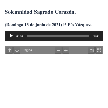
Ir
al
Solemnidad Sagrado Corazón.
contenido
(Domingo 13 de junio de 2021) P. Pío Vázquez.
Reproductor
00:00
00:00
de
audio