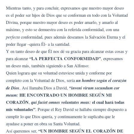
Mientras tanto, y para concluir, expresamos que nuestro mayor deseo
es el poder ser hijos de Dios que se conforman en todo con la Voluntad
Divina, porque nuestro mayor deseo es poder amarlo, y amarlo al
máximo, y esto se demuestra con la referida conformidad, con una
perfecta
conformidad, pues además deseamos la Salvación Eterna y el
poder llegar –quiera Él- a la santidad.
Y en tanto deseo de que Él nos dé su gracia para alcanzar estas cosas y
“LA PERFECTA CONFORMIDAD”
para alcanzar
, expresamos
un deseo más, también siguiendo a San Alfonso:
Quien lograra que su voluntad estuviese unida y conforme por
un hombre según el corazón
completo con la Voluntad de Dios, sería
de Dios
“inveni virum secundum cor
. Así llamaba Dios a David,
meum:
HE ENCONTRADO UN HOMBRE SEGÚN MI
CORAZÓN
qui faciet omnes voluntates meas:
el cual hará todas
,
mis voluntades”
. Porque el Rey David se hallaba siempre dispuesto a
cumplir lo que Dios quería, y continuamente le suplicaba que le
ayudase a poner en obra su Santa Voluntad.
“UN HOMBRE SEGÚN EL CORAZÓN DE
Así queremos ser,