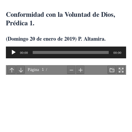
Ir
al
Conformidad con la Voluntad de Dios,
contenido
Prédica 1.
(Domingo 20 de enero de 2019) P. Altamira.
Reproductor
00:00
00:00
de
audio