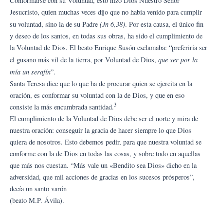
Conformarse con su Voluntad, esto hizo Dios Nuestro Señor
Jesucristo, quien muchas veces dijo que no había venido para cumplir
(Jn 6,38)
su voluntad, sino la de su Padre
. Por esta causa, el único fin
y deseo de los santos, en todas sus obras, ha sido el cumplimiento de
la Voluntad de Dios. El beato Enrique Susón exclamaba: “preferiría ser
que ser por la
el gusano más vil de la tierra, por Voluntad de Dios,
mía un serafín
”.
Santa Teresa dice que lo que ha de procurar quien se ejercita en la
oración, es conformar su voluntad con la de Dios, y que en eso
3
consiste la más encumbrada santidad.
El cumplimiento de la Voluntad de Dios debe ser el norte y mira de
nuestra oración: conseguir la gracia de hacer siempre lo que Dios
quiera de nosotros. Esto debemos pedir, para que nuestra voluntad se
conforme con la de Dios en todas las cosas, y sobre todo en aquellas
que más nos cuestan. “Más vale un «Bendito sea Dios» dicho en la
adversidad, que mil acciones de gracias en los sucesos prósperos”,
decía un santo varón
(beato M.P. Ávila).