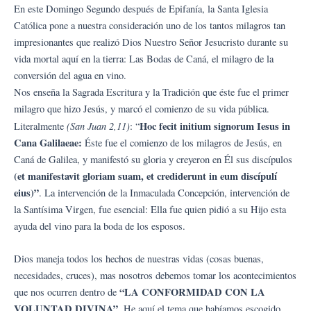
En este Domingo Segundo después de Epifanía, la Santa Iglesia
Católica pone a nuestra consideración uno de los tantos milagros tan
impresionantes que realizó Dios Nuestro Señor Jesucristo durante su
vida mortal aquí en la tierra: Las Bodas de Caná, el milagro de la
conversión del agua en vino.
Nos enseña la Sagrada Escritura y la Tradición que éste fue el primer
milagro que hizo Jesús, y marcó el comienzo de su vida pública.
(San Juan 2,11)
Hoc fecit initium signorum Iesus in
Literalmente
: “
Cana Galilaeae:
Éste fue el comienzo de los milagros de Jesús, en
Caná de Galilea, y manifestó su gloria y creyeron en Él sus discípulos
(et manifestavit gloriam suam, et crediderunt in eum discípulí
eius)”
. La intervención de la Inmaculada Concepción, intervención de
la Santísima Virgen, fue esencial: Ella fue quien pidió a su Hijo esta
ayuda del vino para la boda de los esposos.
Dios maneja todos los hechos de nuestras vidas (cosas buenas,
necesidades, cruces), mas nosotros debemos tomar los acontecimientos
“LA CONFORMIDAD CON LA
que nos ocurren dentro de
VOLUNTAD DIVINA”
. He aquí el tema que habíamos escogido