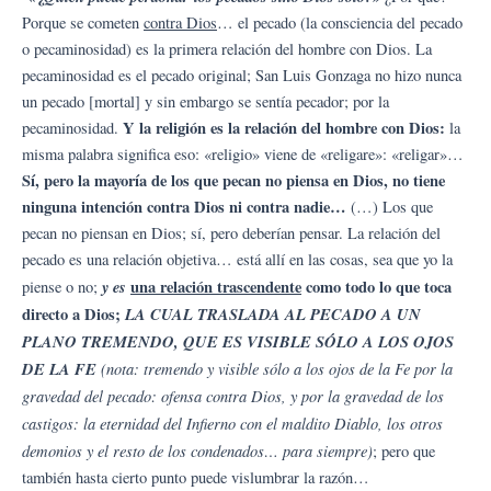
Porque se cometen
contra Dios
… el pecado (la consciencia del pecado
o pecaminosidad) es la primera relación del hombre con Dios. La
pecaminosidad es el pecado original; San Luis Gonzaga no hizo nunca
un pecado [mortal] y sin embargo se sentía pecador; por la
Y la religión es la relación del hombre con Dios:
pecaminosidad.
la
misma palabra significa eso: «religio» viene de «religare»: «religar»…
Sí, pero la mayoría de los que pecan no piensa en Dios, no tiene
ninguna intención contra Dios ni contra nadie…
(…) Los que
pecan no piensan en Dios; sí, pero deberían pensar. La relación del
pecado es una relación objetiva… está allí en las cosas, sea que yo la
y es
una relación trascendente
como todo lo que toca
piense o no;
directo a Dios;
LA CUAL TRASLADA AL PECADO A UN
PLANO TREMENDO, QUE ES VISIBLE SÓLO A LOS OJOS
DE LA FE
(nota: tremendo y visible sólo a los ojos de la Fe por la
gravedad del pecado: ofensa contra Dios, y por la gravedad de los
castigos: la eternidad del Infierno con el maldito Diablo, los otros
demonios y el resto de los condenados… para siempre)
; pero que
también hasta cierto punto puede vislumbrar la razón…