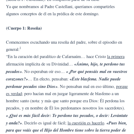
Ya que nombramos al Padre Castellani, queríamos compartirles
algunos conceptos de él en la prédica de este domingo.
(Cuerpo 1: Reseña)
Comencemos escuchando una reseña del padre, sobre el episodio en
1
general:
“En la curación del paralítico de Cafarnaúm… hace Cristo
la primera
«Ánimo, hijo, te perdono tus
afirmación implícita de su Divinidad…
pecados»
«¿Por qué pensáis mal en vuestros
. No esperaban oír eso…
corazones?»
«Éste blasfema. Nadie puede
… En efecto, pensaban:
perdonar pecados sino Dios»
. No pensaban mal en eso último,
porque
es verdad
; pero hacían mal en juzgar ligeramente de blasfemo a un
hombre santo (nota: y más que santo porque era Dios: Él perdona los
pecados, y en nombre de Él los perdonamos nosotros los sacerdotes).
«¿Qué es más fácil decir: Te perdono tus pecados, o decir: Levántate
y anda?»
«Pues bien,
. Decirlo es igual de fácil;
la cuestión es hacerlo
.
para que veáis que el Hijo del Hombre tiene sobre la tierra poder de