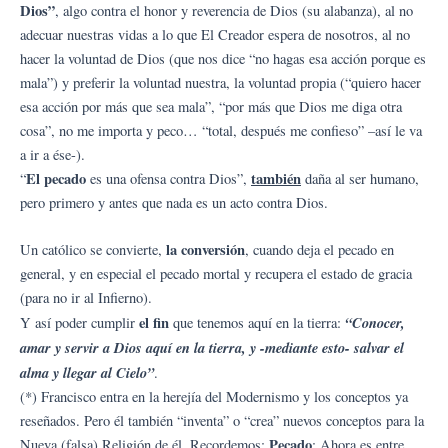
Dios”
, algo contra el honor y reverencia de Dios (su alabanza), al no
adecuar nuestras vidas a lo que El Creador espera de nosotros, al no
hacer la voluntad de Dios (que nos dice “no hagas esa acción porque es
mala”) y preferir la voluntad nuestra, la voluntad propia (“quiero hacer
esa acción por más que sea mala”, “por más que Dios me diga otra
cosa”, no me importa y peco… “total, después me confieso” –así le va
a ir a ése-).
El pecado
también
“
es una ofensa contra Dios”,
daña al ser humano,
pero primero y antes que nada es un acto contra Dios.
la conversión
Un católico se convierte,
, cuando deja el pecado en
general, y en especial el pecado mortal y recupera el estado de gracia
(para no ir al Infierno).
el fin
“Conocer,
Y así poder cumplir
que tenemos aquí en la tierra:
amar y servir a Dios aquí en la tierra, y -mediante esto- salvar el
alma y llegar al Cielo”
.
(*) Francisco entra en la herejía del Modernismo y los conceptos ya
reseñados. Pero él también “inventa” o “crea” nuevos conceptos para la
Pecado
Nueva (falsa) Religión de él. Recordemos:
: Ahora es entre