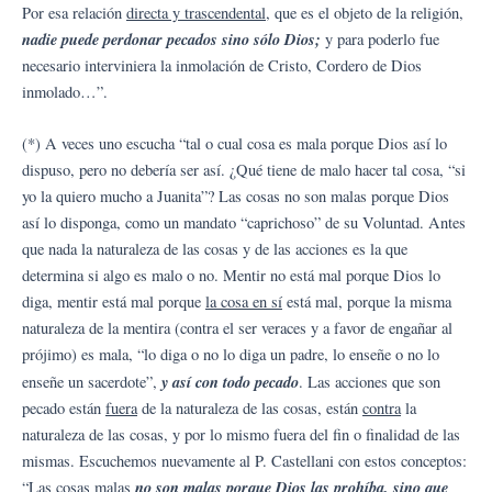
Por esa relación
directa y trascendental
, que es el objeto de la religión,
nadie puede perdonar pecados sino sólo Dios;
y para poderlo fue
necesario interviniera la inmolación de Cristo, Cordero de Dios
inmolado…”.
(*) A veces uno escucha “tal o cual cosa es mala porque Dios así lo
dispuso, pero no debería ser así. ¿Qué tiene de malo hacer tal cosa, “si
yo la quiero mucho a Juanita”? Las cosas no son malas porque Dios
así lo disponga, como un mandato “caprichoso” de su Voluntad. Antes
que nada la naturaleza de las cosas y de las acciones es la que
determina si algo es malo o no. Mentir no está mal porque Dios lo
diga, mentir está mal porque
la cosa en sí
está mal, porque la misma
naturaleza de la mentira (contra el ser veraces y a favor de engañar al
prójimo) es mala, “lo diga o no lo diga un padre, lo enseñe o no lo
y así con todo pecado
enseñe un sacerdote”,
. Las acciones que son
pecado están
fuera
de la naturaleza de las cosas, están
contra
la
naturaleza de las cosas, y por lo mismo fuera del fin o finalidad de las
mismas. Escuchemos nuevamente al P. Castellani con estos conceptos:
no son malas porque Dios las prohíba, sino que
“Las cosas malas