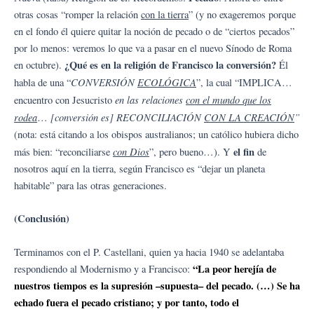
otras cosas “romper la relación
con la tierra
” (y no exageremos porque
en el fondo él quiere quitar la noción de pecado o de “ciertos pecados”
por lo menos: veremos lo que va a pasar en el nuevo Sínodo de Roma
¿Qué es en la religión de Francisco la conversión?
en octubre).
Él
CONVERSIÓN
ECOLÓGICA
habla de una “
”, la cual “IMPLICA…
en las relaciones
con el mundo que los
encuentro con Jesucristo
rodea
[conversión es] RECONCILIACIÓN
CON LA CREACIÓN
”
…
(nota: está citando a los obispos australianos; un católico hubiera dicho
con Dios
el fin
más bien: “reconciliarse
”, pero bueno…). Y
de
nosotros aquí en la tierra, según Francisco es “dejar un planeta
habitable” para las otras generaciones.
(Conclusión)
Terminamos con el P. Castellani, quien ya hacia 1940 se adelantaba
“La peor herejía de
respondiendo al Modernismo y a Francisco:
nuestros tiempos es la supresión –supuesta– del pecado. (…) Se ha
echado fuera el pecado cristiano; y por tanto, todo el