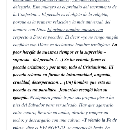
delegarlo
. Este milagro es el preludio del sacramento de
la Confesión… El pecado es el objeto de la religión,
porque es la primera relación y la más universal, del
hombre con Dios.
El primer nombre nuestro con
respecto a Dios es
pecador
. El decir «yo no tengo ningún
conflicto con Dios» es declararse hombre irreligioso.
La
peor herejía de nuestros tiempos es la supresión –
supuesta– del pecado. (…) Se ha echado fuera el
pecado cristiano; y por tanto, todo el Cristianismo. El
pecado retorna en forma de inhumanidad, angustia,
crueldad, desesperación… [Un] hombre que está en
pecado es un paralítico. Jesucristo escogió bien su
ejemplo.
Ni siquiera puede ir por sus propios pies a los
pies del Salvador para ser salvado. Hay que agarrarlo
entre cuatro, llevarlo en andas, alzarlo y romper un
techo; y descargarlo con una cabria.
«Y viendo la Fe de
ellos»
-dice el EVANGELIO- se enterneció Jesús. Es