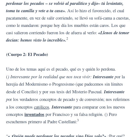
perdonar los pecados – se volvió al paralítico y dijo– tú levántate,
toma tu camilla y vete a tu casa».
Así lo hizo el favorecido, el cual
pacatamente, en vez de salir corriendo, se llevó su sofá-cama a cuestas,
como le mandaron: porque hoy día los muebles están caros. Los que
«Llenos de temor
casi salieron corriendo fueron los de afuera al verlo:
2
decían: hemos visto lo increíble».
(Cuerpo 2: El Pecado)
Uno de los temas aquí es el pecado, qué es y quién lo perdona.
) Interesante por la realidad que nos toca vivir:
Interesante
p
(
or la
herejía del Modernismo o Progresismo (que padecemos sin límites
.
Interesante
desde el Concilio) y por sus tesis del Misterio Pascual
p
or los verdaderos conceptos de pecado y de conversión; nos referimos
.
Interesante
a los conceptos
católicos
para comparar con los nuevos
inventados
conceptos
por Francisco y su falsa religión. () Pero
3
escuchemos primero al Padre Castellani:
«¿Quién puede perdonar los pecados sino Dios solo?»
“
¿Por qué?