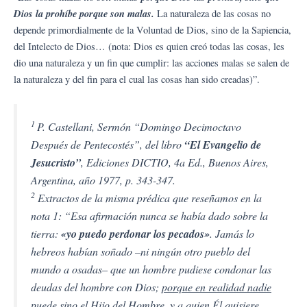
Dios la prohíbe porque son malas.
La naturaleza de las cosas no
depende primordialmente de la Voluntad de Dios, sino de la Sapiencia,
del Intelecto de Dios… (nota: Dios es quien creó todas las cosas, les
dio una naturaleza y un fin que cumplir: las acciones malas se salen de
la naturaleza y del fin para el cual las cosas han sido creadas)”.
1
P. Castellani, Sermón “Domingo Decimoctavo
Después de Pentecostés”, del libro
“El Evangelio de
Jesucristo”
, Ediciones DICTIO, 4a Ed., Buenos Aires,
Argentina, año 1977, p. 343-347.
2
Extractos de la misma prédica que reseñamos en la
nota 1: “Esa afirmación nunca se había dado sobre la
tierra:
«yo puedo perdonar los pecados»
. Jamás lo
hebreos habían soñado –ni ningún otro pueblo del
mundo a osadas– que un hombre pudiese condonar las
deudas del hombre con Dios;
porque en realidad nadie
puede sino el Hijo del Hombre, y a quien Él quisiere