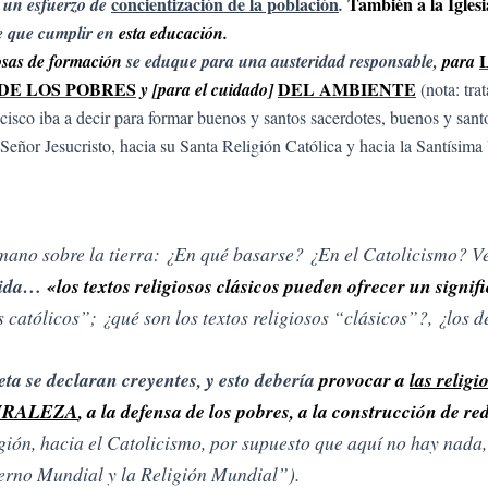
concientización de la población
También a la Iglesi
te un esfuerzo de
.
e que cumplir en
esta educación.
iosas de formación
se eduque para una austeridad responsable,
para
DE LOS POBRES
DEL AMBIENTE
y [para el cuidado]
(nota: tra
isco iba a decir para formar buenos y santos sacerdotes, buenos y santo
Señor Jesucristo, hacia su Santa Religión Católica y hacia la Santísima 
humano sobre la tierra: ¿En qué basarse? ¿En el Catolicismo? 
vida…
«los textos religiosos clásicos pueden ofrecer un signi
 católicos”; ¿qué son los textos religiosos “clásicos”?, ¿los d
eta se declaran creyentes, y esto debería
provocar a
las religi
URALEZA
, a la defensa de los pobres, a la construcción de re
gión, hacia el Catolicismo, por supuesto que aquí no hay nada, 
erno Mundial y la Religión Mundial”).