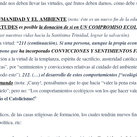
de nos deben llevar las virtudes, qué frutos deben darnos, cómo debe 
UMANIDAD Y EL AMBIENTE
(nota: éste es un nuevo fin de la e
RTUDES
es posible
la donación de sí en UN COMPROMISO EC
tar nuestras vidas hacia la Santísima Trinidad, lograr la salvación).
 virtud:
“211 (continuación). Si una persona, aunque la propia econ
upone que
ha incorporado CONVICCIONES Y SENTIMIENTOS
ión a la virtud de la templanza, espíritu de sacrificio, austeridad católic
cas”, por “sentimientos y convicciones relativas al cuidado del ambient
todo esto”).
212. (…) el desarrollo de estos comportamientos [“ecológ
e mundo
(nota: ¡Caray!, pensábamos que lo que hacía “valer la pena esta 
 Cielo”; pero no: “Los comportamientos ecológicos son los que hacer vale
6
ás el Catolicismo!
licos, de las casas religiosas de formación, los cuales tendrán nuevos f
lítica, etc: