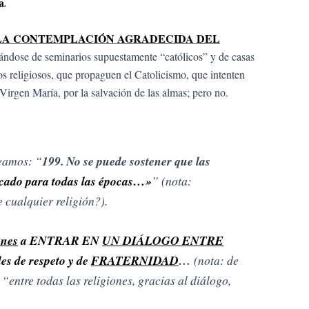
a
.
LA CONTEMPLACIÓN AGRADECIDA DEL
tándose de seminarios supuestamente “católicos” y de casas
s religiosos, que propaguen el Catolicismo, que intenten
Virgen María, por la salvación de las almas; pero no.
Veamos: “
199. No se puede sostener que las
ficado para todas las épocas…»
” (nota:
e cualquier religión?).
ones
a ENTRAR EN
UN DIÁLOGO ENTRE
des de respeto y de
FRATERNIDAD
…
(nota: de
“entre todas las religiones, gracias al diálogo,