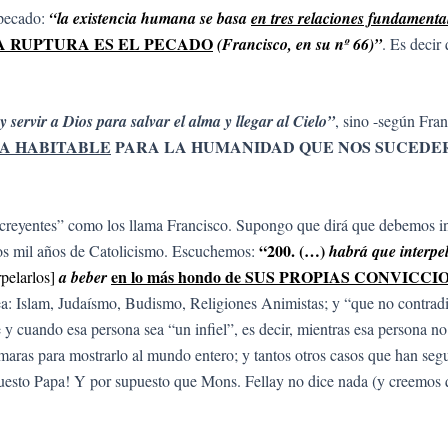
 pecado:
“la existencia humana se basa
en tres relaciones fundamenta
A RUPTURA ES EL PECADO
(Francisco, en su nº 66)”
. Es decir
 servir a Dios para salvar el alma y llegar al Cielo”
, sino -según Fran
A HABITABLE
PARA LA HUMANIDAD QUE NOS SUCED
os creyentes” como los llama Francisco. Supongo que dirá que debemos in
“200. (…)
dos mil años de Catolicismo. Escuchemos:
habrá que interpe
en lo más hondo de SUS PROPIAS CONVICCI
rpelarlos]
a beber
sea: Islam, Judaísmo, Budismo, Religiones Animistas; y “que no contra
 y cuando esa persona sea “un infiel”, es decir, mientras esa persona 
cámaras para mostrarlo al mundo entero; y tantos otros casos que han seg
uesto Papa! Y por supuesto que Mons. Fellay no dice nada (y creemos qu