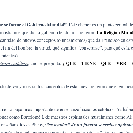
ue se forme el Gobierno Mundial”.
Este clamor es un punto central d
La Religión Mundi
l mostrarnos que dicho gobierno tendrá una religión:
antidad de nuevos conceptos (o lineamientos) que da Francisco en esta 
fin del hombre, la virtud, qué significa “convertirse”, para qué es la e
amientos).
¿ QUÉ – TIENE – QUE – VER –
trora católicos
, uno se pregunta:
ndo de ver y mostrar los conceptos de esta nueva religión que él enunci
umento papal más importante de enseñanza hacia los católicos. Ya hab
ligiones como Bartolomé I, de maestros espirituales musulmanes como A
 enseñar a los católicos,
“las ayudas” de un famoso sacerdote apóstat
te apóstata ayuda
ahora
a confeccionar una “encíclica”. Ya no hay límit