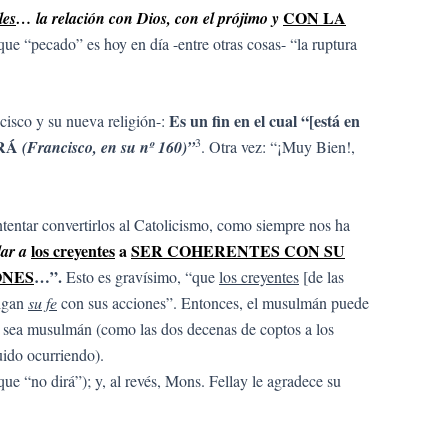
CON LA
les
… la relación con Dios, con el prójimo y
 que “pecado” es hoy en día -entre otras cosas- “la ruptura
Es un fin en el cual “[está en
cisco y su nueva religión-:
3
ERÁ
(Francisco, en su nº 160)”
. Otra vez: “¡Muy Bien!,
tentar convertirlos al Catolicismo, como siempre nos ha
los creyentes
a
SER COHERENTES CON SU
lar a
ONES
…”.
Esto es gravísimo, “que
los creyentes
[de las
digan
su fe
con sus acciones”. Entonces, el musulmán puede
no sea musulmán (como las dos decenas de coptos a los
uido ocurriendo).
e “no dirá”); y, al revés, Mons. Fellay le agradece su