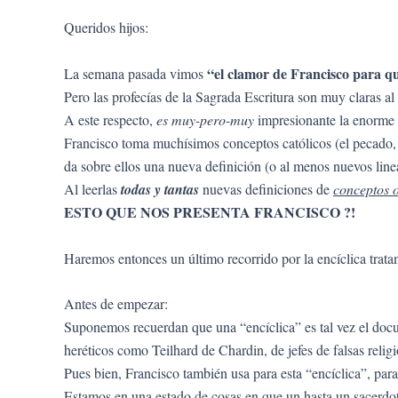
Queridos hijos:
“el clamor de Francisco para q
La semana pasada vimos
Pero las profecías de la Sagrada Escritura son muy claras a
A este respecto,
es muy-pero-muy
impresionante la enorme c
Francisco toma muchísimos conceptos católicos (el pecado, el 
da sobre ellos una nueva definición (o al menos nuevos line
Al leerlas
todas y tantas
nuevas definiciones de
conceptos o
ESTO QUE NOS PRESENTA FRANCISCO ?!
Haremos entonces un último recorrido por la encíclica trata
Antes de empezar:
Suponemos recuerdan que una “encíclica” es tal vez el doc
heréticos como Teilhard de Chardin, de jefes de falsas re
Pues bien, Francisco también usa para esta “encíclica”, para
Estamos en una estado de cosas en que un hasta un sacerdo