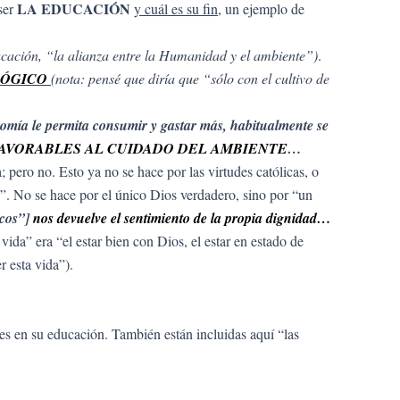
LA EDUCACIÓN
ser
y cuál es su fin
, un ejemplo de
ducación, “la alianza entre la Humanidad y el ambiente”)
.
OLÓGICO
(nota: pensé que diría que “sólo con el cultivo de
omía le permita consumir y gastar más, habitualmente se
 FAVORABLES AL CUIDADO DEL AMBIENTE
…
a; pero no. Esto ya no se hace por las virtudes católicas, o
e”. No se hace por el único Dios verdadero, sino por “un
icos”]
nos devuelve el sentimiento de la propia dignidad…
vida” era “el estar bien con Dios, el estar en estado de
r esta vida”).
ines en su educación. También están incluidas aquí “las