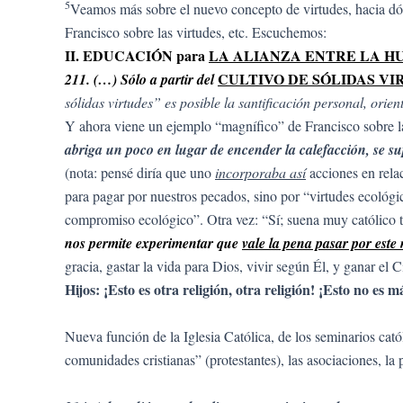
5
Veamos más sobre el nuevo concepto de virtudes, hacia dón
Francisco sobre las virtudes, etc. Escuchemos:
II. EDUCACIÓN para
LA ALIANZA ENTRE LA H
CULTIVO DE SÓLIDAS VI
211. (…) Sólo a partir del
sólidas virtudes” es posible la santificación personal, orien
Y ahora viene un ejemplo “magnífico” de Francisco sobre la
abriga un poco en lugar de encender la calefacción, se s
(nota: pensé diría que uno
incorporaba así
acciones en relac
para pagar por nuestros pecados, sino por “virtudes ecológi
compromiso ecológico”. Otra vez: “Sí; suena muy católico 
nos permite experimentar que
vale la pena pasar por est
gracia, gastar la vida para Dios, vivir según Él, y ganar el
Hijos: ¡Esto es otra religión, otra religión! ¡Esto no es m
Nueva función de la Iglesia Católica, de los seminarios cató
comunidades cristianas” (protestantes), las asociaciones, la po