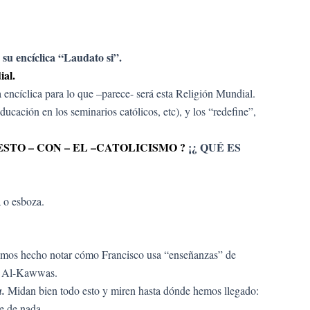
su encíclica “Laudato si”.
e
al.
encíclica para lo que –parece- será esta Religión Mundial.
ducación en los seminarios católicos, etc), y los “redefine”,
 ESTO – CON – EL –CATOLICISMO ?
¡¿ QUÉ ES
a o esboza.
íamos hecho notar cómo Francisco usa “enseñanzas” de
li Al-Kawwas.
a.
Midan bien todo esto y miren hasta dónde hemos llegado:
e de nada.