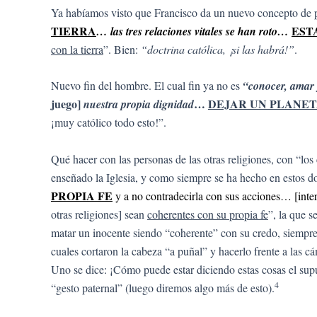
Ya habíamos visto que Francisco da un nuevo concepto de
TIERRA
EST
… las tres relaciones vitales se han roto…
con la tierra
”. Bien:
“doctrina católica, ¡si las habrá!”
.
Nuevo fin del hombre. El cual fin ya no es
“conocer, amar y
juego]
…
DEJAR UN PLANET
nuestra propia dignidad
¡muy católico todo esto!”.
Qué hacer con las personas de las otras religiones, con “l
enseñado la Iglesia, y como siempre se ha hecho en estos 
PROPIA FE
y a no contradecirla con sus acciones…
[inte
otras religiones] sean
coherentes con su propia fe
”, la que 
matar un inocente siendo “coherente” con su credo, siempre
cuales cortaron la cabeza “a puñal” y hacerlo frente a las 
Uno se dice: ¡Cómo puede estar diciendo estas cosas el sup
4
“gesto paternal” (luego diremos algo más de esto).