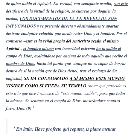
de quien habla el Apóstol. En verdad, con semejante osadía,
con este
desafuero de la virtud de la religión
, se cuartea por doquier la
piedad,
LOS DOCUMENTOS DE LA FE REVELADA SON
IMPUGNADOS
y se pretende directa y obstinadamente apartar,
destruir cualquier relación que medie entre Dios y el hombre. Por el
contrario –
esta es la señal propia del Anticristo según el mismo
Apóstol
-,
el hombre mismo
con temeridad extrema
ha invadido el
campo de Dios, exaltándose por encima de todo aquello que recibe el
nombre de Dios
; hasta tal punto que -aunque no es capaz de borrar
dentro de sí la noción que de Dios tiene-, tras el rechazo de Su
majestad,
SE HA CONSAGRADO
A SÍ MISMO ESTE MUNDO
VISIBLE COMO SI FUERA SU TEMPLO
(nota: qué parecido es
esto a lo que dice Francisco de “este mundo visible”)
para que todos
lo adoren. Se sentará en el templo de Dios, mostrándose como si
1
fuera Dios (9)
.
1
En latín: Haec profecto qui reputet, is plane metuat