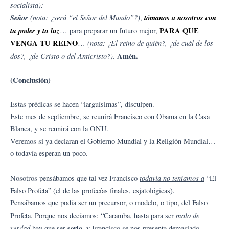
socialista):
Señor
(nota: ¿será “el Señor del Mundo”?)
tómanos a nosotros con
,
tu poder y tu luz
PARA QUE
… para preparar un futuro mejor,
VENGA TU REINO
(nota: ¿El reino de quién?, ¿de cuál de los
…
dos?, ¿de Cristo o del Anticristo?).
Amén.
(Conclusión)
Estas prédicas se hacen “larguísimas”, disculpen.
Este mes de septiembre, se reunirá Francisco con Obama en la Casa
Blanca, y se reunirá con la ONU.
Veremos si ya declaran el Gobierno Mundial y la Religión Mundial…
o todavía esperan un poco.
todavía no teníamos a
Nosotros pensábamos que tal vez Francisco
“El
Falso Profeta” (el de las profecías finales, esjatológicas).
Pensábamos que podía ser un precursor, o modelo, o tipo, del Falso
malo de
Profeta. Porque nos decíamos: “Caramba, hasta para ser
verdad
serio
hay que ser
, y Francisco se nos presenta demasiado…