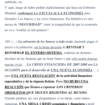
ambiente, etc.
Y aquí, luego de haber pedido explícitamente que haya un Gobierno
reafirmará LA EXCUSA de
LA ECONOMÍA
Mundial,
para
formarlo: Los bancos y las crisis financieras. En definitiva es otra
“SEGURIDAD”
excusa de
, tener la tranquilidad de que la economía
no va a “estallar en mil pedazos”:
La salvación de los bancos a toda costa
189. (…)
, haciendo pagar el
REVISAR Y
precio a la población,
sin la firme decisión
de
REFORMAR
EL ENTERO SISTEMA
, reafirma un dominio
sólo podrá generar
absoluto de las finanzas que no tiene futuro y que
nuevas crisis
LA CRISIS FINANCIERA DE 2007-2008 era LA
…
OCASIÓN para el desarrollo de
UNA NUEVA ECONOMÍA
… y
UNA NUEVA REGULACIÓN
de la actividad financiera
para
especulativa y de la riqueza ficticia
.
Pero
NO HUBO UNA
REACCIÓN
que llevara a repensar LOS CRITERIOS
OBSOLETOS
QUE SIGUEN RIGIENDO AL MUNDO.
Oyendo palabras así, nos preguntamos si no harán, como tantos
UNA MEGA CRISIS económica y financiera
rumorean,
a nivel