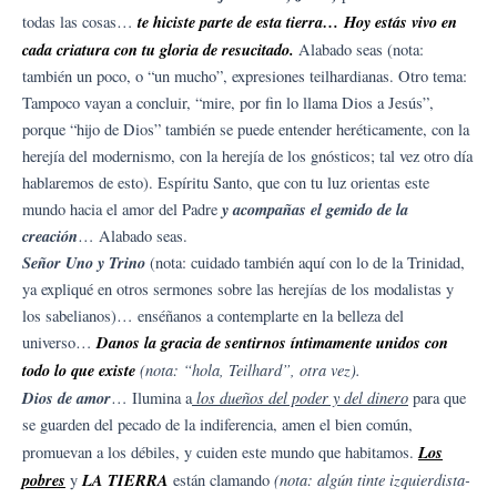
te hiciste parte de esta tierra… Hoy estás vivo en
todas las cosas…
cada criatura con tu gloria de resucitado.
Alabado seas (nota:
también un poco, o “un mucho”, expresiones teilhardianas. Otro tema:
Tampoco vayan a concluir, “mire, por fin lo llama Dios a Jesús”,
porque “hijo de Dios” también se puede entender heréticamente, con la
herejía del modernismo, con la herejía de los gnósticos; tal vez otro día
hablaremos de esto). Espíritu Santo, que con tu luz orientas este
y acompañas el gemido de la
mundo hacia el amor del Padre
creación
… Alabado seas.
Señor Uno y Trino
(nota: cuidado también aquí con lo de la Trinidad,
ya expliqué en otros sermones sobre las herejías de los modalistas y
los sabelianos)… enséñanos a contemplarte en la belleza del
Danos la gracia de sentirnos íntimamente unidos con
universo…
todo lo que existe
(nota: “hola, Teilhard”, otra vez).
Dios de amor
los dueños del poder y del dinero
… Ilumina a
para que
se guarden del pecado de la indiferencia, amen el bien común,
Los
promuevan a los débiles, y cuiden este mundo que habitamos.
pobres
LA TIERRA
(nota: algún tinte izquierdista-
y
están clamando