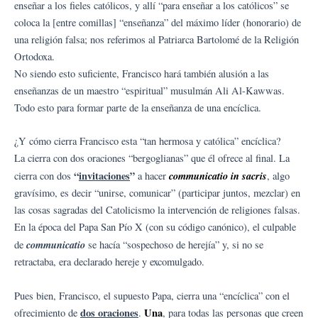
enseñar a los fieles católicos, y allí “para enseñar a los católicos” se
coloca la [entre comillas] “enseñanza” del máximo líder (honorario) de
una religión falsa; nos referimos al Patriarca Bartolomé de la Religión
Ortodoxa.
No siendo esto suficiente, Francisco hará también alusión a las
enseñanzas de un maestro “espiritual” musulmán Ali Al-Kawwas.
Todo esto para formar parte de la enseñanza de una encíclica.
¿Y cómo cierra Francisco esta “tan hermosa y católica” encíclica?
La cierra con dos oraciones “bergoglianas” que él ofrece al final. La
“
invitaciones
”
communicatio in sacris
cierra con dos
a hacer
, algo
gravísimo, es decir “unirse, comunicar” (participar juntos, mezclar) en
las cosas sagradas del Catolicismo la intervención de religiones falsas.
En la época del Papa San Pío X (con su código canónico), el culpable
communicatio
de
se hacía “sospechoso de herejía” y, si no se
retractaba, era declarado hereje y excomulgado.
Pues bien, Francisco, el supuesto Papa, cierra una “encíclica” con el
dos oraciones
Una
ofrecimiento de
.
, para todas las personas que creen