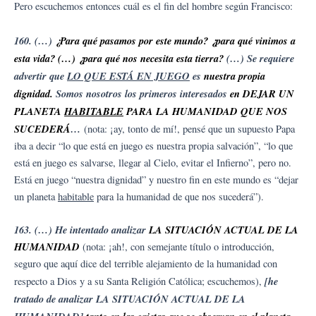
Pero escuchemos entonces cuál es el fin del hombre según Francisco:
160. (…)
¿Para qué pasamos por este mundo? ¿para qué vinimos a
esta vida? (…) ¿para qué nos necesita esta tierra?
(…) Se requiere
advertir que
LO QUE ESTÁ EN JUEGO
es
nuestra propia
dignidad.
Somos nosotros los primeros interesados
en DEJAR UN
PLANETA
HABITABLE
PARA LA HUMANIDAD QUE NOS
SUCEDERÁ
…
(nota: ¡ay, tonto de mí!, pensé que un supuesto Papa
iba a decir “lo que está en juego es nuestra propia salvación”, “lo que
está en juego es salvarse, llegar al Cielo, evitar el Infierno”, pero no.
Está en juego “nuestra dignidad” y nuestro fin en este mundo es “dejar
un planeta
habitable
para la humanidad de que nos sucederá”).
163. (…) He intentado analizar
LA SITUACIÓN ACTUAL DE LA
HUMANIDAD
(nota: ¡ah!, con semejante título o introducción,
seguro que aquí dice del terrible alejamiento de la humanidad con
[he
respecto a Dios y a su Santa Religión Católica; escuchemos),
tratado de analizar LA SITUACIÓN ACTUAL DE LA