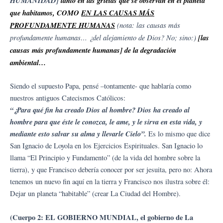
HUMANIDAD]
tanto en las grietas que se observan en el planeta
que habitamos, COMO
EN LAS CAUSAS MÁS
PROFUNDAMENTE HUMANAS
(nota: las causas más
profundamente humanas… ¿del alejamiento de Dios? No; sino:)
[las
causas más profundamente humanas] de la degradación
ambiental…
Siendo el supuesto Papa, pensé –tontamente- que hablaría como
nuestros antiguos Catecismos Católicos:
“¿Para qué fin ha creado Dios al hombre? Dios ha creado al
hombre para que éste le conozca, le ame, y le sirva en esta vida, y
mediante esto salvar su alma y llevarle Cielo”.
Es lo mismo que dice
San Ignacio de Loyola en los Ejercicios Espirituales. San Ignacio lo
llama “El Principio y Fundamento” (de la vida del hombre sobre la
tierra), y que Francisco debería conocer por ser jesuita, pero no: Ahora
tenemos un nuevo fin aquí en la tierra y Francisco nos ilustra sobre él:
Dejar un planeta “habitable” (crear La Ciudad del Hombre).
(Cuerpo 2: EL GOBIERNO MUNDIAL, el gobierno de La