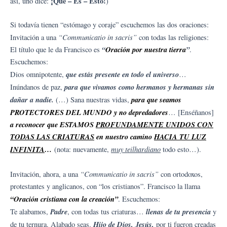
¡Qué – Es – Esto!
así, uno dice:
)
Si todavía tienen “estómago y coraje” escuchemos las dos oraciones:
“Communicatio in sacris”
Invitación a una
con todas las religiones:
“
Oración por nuestra tierra
”
El título que le da Francisco es
.
Escuchemos:
que estás presente en todo el universo
Dios omnipotente,
…
para que vivamos como hermanos y hermanas sin
Inúndanos de paz,
dañar a nadie.
para que seamos
(…) Sana nuestras vidas,
PROTECTORES DEL MUNDO y no depredadores
… [Enséñanos]
a reconocer que ESTAMOS
PROFUNDAMENTE UNIDOS CON
TODAS LAS CRIATURAS
en nuestro camino
HACIA TU LUZ
INFINITA
…
muy teilhardiano
(nota: nuevamente,
todo esto…).
“Communicatio in sacris”
Invitación, ahora, a una
con ortodoxos,
protestantes y anglicanos, con “los cristianos”. Francisco la llama
“Oración cristiana con la creación”
. Escuchemos:
Padre
llenas de tu presencia
Te alabamos,
, con todas tus criaturas…
y
Hijo de Dios
, Jesús,
de tu ternura. Alabado seas.
por ti fueron creadas