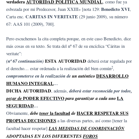
verdadera
AUTORIDAD POLÍTICA MUNDIAL
, como fue ya
Benedicto XVI
esbozada por mi Predecesor, Juan XXIII» [nota 129:
,
CARITAS IN VERITATE
Carta enc.
(29 junio 2009), su número
67: AAS 101 (2009), 700].
Pero escuchemos la cita completa porque, en este caso Benedicto, dice
más cosas en su texto. Se trata del nº 67 de su encíclica “Cáritas in
veritate”:
(nº 67 continuación)
ESTA AUTORIDAD
deberá estar regulada por
2
el derecho… estar ordenada a la realización del bien común
,
comprometerse en la realización de
un auténtico
DESARROLLO
HUMANO INTEGRAL
…
DICHA AUTORIDAD
deberá estar reconocida por todos,
, además,
gozar de
PODER EFECTIVO
para garantizar a cada uno
LA
SEGURIDAD
…
debe
tener
la facultad
de
HACER RESPETAR SUS
Obviamente,
PROPIAS DECISIONES
a las diversas partes, así como [tener la
LAS MEDIDAS DE COORDINACIÓN
facultad hacer respetar]
ADOPTADAS EN LOS DIFERENTES
FOROS