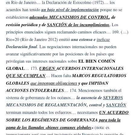
en Río de Janeiro… la Declaración de Estocolmo (1972)… los
un bajo nivel de implementación
acuerdos han tenido
porque no se
adecuados MECANISMOS DE CONTROL
, de
establecieron
revisión periódica y de
SANCIÓN de los incumplimientos
.
Los
principios enunciados siguen reclamando caminos eficaces… 169. (…)
una extensa e
Rio+20 (Río de Janeiro 2012) emitió
ineficaz
Declaración final
. Las negociaciones internacionales no pueden
avanzar significativamente por las posiciones de los países que
EL BIEN COMÚN
privilegian sus intereses nacionales sobre
GLOBAL
URGEN
ACUERDOS INTERNACIONALES
… 173.
QUE SE CUMPLAN
MARCOS REGULATORIOS
… Hacen falta
GLOBALES
que impongan obligaciones
y que IMPIDAN
ACCIONES INTOLERABLES
… 174. Mencionemos también el
la ausencia de
SEVEROS
sistema de gobernanza de los océanos…
MECANISMOS DE REGLAMENTACIÓN, control y
SANCIÓN
UN ACUERDO
terminan minando todos los esfuerzos… necesitamos
SOBRE LOS REGÍMENES DE GOBERNANZA
para toda la
gama de los llamados «bienes comunes globales
»
(nota: es
impresionante aquí con qué insistencia pide Francisco la creación de