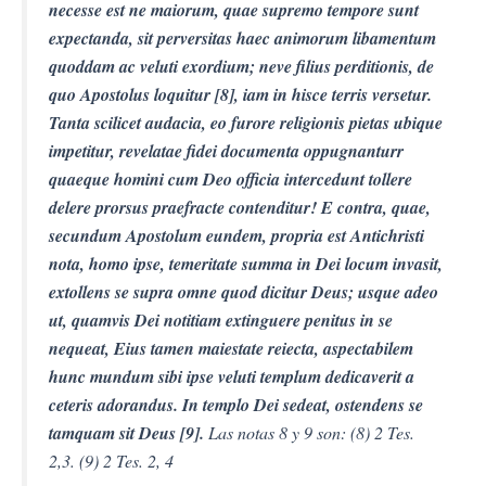
necesse est ne maiorum, quae supremo tempore sunt
expectanda, sit perversitas haec animorum libamentum
quoddam ac veluti exordium; neve filius perditionis, de
quo Apostolus loquitur [8], iam in hisce terris versetur.
Tanta scilicet audacia, eo furore religionis pietas ubique
impetitur, revelatae fidei documenta oppugnanturr
quaeque homini cum Deo officia intercedunt tollere
delere prorsus praefracte contenditur! E contra, quae,
secundum Apostolum eundem, propria est Antichristi
nota, homo ipse, temeritate summa in Dei locum invasit,
extollens se supra omne quod dicitur Deus; usque adeo
ut, quamvis Dei notitiam extinguere penitus in se
nequeat, Eius tamen maiestate reiecta, aspectabilem
hunc mundum sibi ipse veluti templum dedicaverit a
ceteris adorandus. In templo Dei sedeat, ostendens se
tamquam sit Deus [9].
Las notas 8 y 9 son: (8) 2 Tes.
2,3. (9) 2 Tes. 2, 4