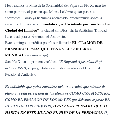
Hoy rezamos la Misa de la Solemnidad del Papa San Pío X, nuestro
santo patrono, el patrono que Mons. Lefebvre quiso para sus
sacerdotes. Como ya habíamos adelantado, predicaremos sobre la
“Laudato si; o: Un intento por construir La
encíclica de Francisco,
Ciudad del Hombre”
, la ciudad sin Dios, sin la Santísima Trinidad.
La ciudad para el Ánomos, el Anticristo.
EL CLAMOR DE
Este domingo, la prédica podría ser llamada:
FRANCISCO PARA QUE VENGA EL GOBIERNO
MUNDIAL
(ver más abajo).
“E Supremi Apostolatus”
(4
San Pío X, en su primera encíclica,
octubre 1903)
, se preguntaba si no había nacido ya el Hombre de
Pecado, el Anticristo:
Es indudable que quien considere todo esto tendrá que admitir de
plano que esta perversión de las almas es COMO UNA MUESTRA,
COMO EL PRÓLOGO DE
LOS MALES
que debemos esperar
EN
EL FIN DE LOS TIEMPOS
;
O INCLUSO PENSARÁ QUE YA
HABITA EN ESTE MUNDO EL HIJO DE LA PERDICIÓN
(8)