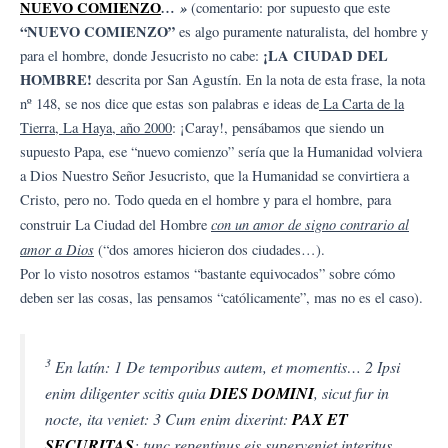
NUEVO COMIENZO
… »
(comentario: por supuesto que este
“NUEVO COMIENZO”
es algo puramente naturalista, del hombre y
¡LA CIUDAD DEL
para el hombre, donde Jesucristo no cabe:
HOMBRE!
descrita por San Agustín. En la nota de esta frase, la nota
nº 148, se nos dice que estas son palabras e ideas de
La Carta de la
Tierra, La Haya, año 2000
: ¡Caray!, pensábamos que siendo un
supuesto Papa, ese “nuevo comienzo” sería que la Humanidad volviera
a Dios Nuestro Señor Jesucristo, que la Humanidad se convirtiera a
Cristo, pero no. Todo queda en el hombre y para el hombre, para
con un amor de signo contrario al
construir La Ciudad del Hombre
amor a Dios
(“dos amores hicieron dos ciudades…).
Por lo visto nosotros estamos “bastante equivocados” sobre cómo
deben ser las cosas, las pensamos “católicamente”, mas no es el caso).
3
En latín: 1 De temporibus autem, et momentis… 2 Ipsi
enim diligenter scitis quia
DIES DOMINI
, sicut fur in
nocte, ita veniet: 3 Cum enim dixerint:
PAX ET
SECURITAS
: tunc repentinus eis superveniet interitus,