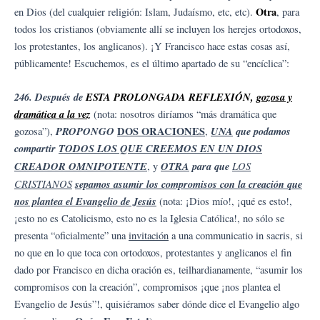
Otra
en Dios (del cualquier religión: Islam, Judaísmo, etc, etc).
, para
todos los cristianos (obviamente allí se incluyen los herejes ortodoxos,
los protestantes, los anglicanos). ¡Y Francisco hace estas cosas así,
públicamente! Escuchemos, es el último apartado de su “encíclica”:
246. Después de
ESTA PROLONGADA REFLEXIÓN,
gozosa y
dramática a la vez
(nota: nosotros diríamos “más dramática que
PROPONGO
DOS ORACIONES
UNA
que podamos
gozosa”),
,
compartir
TODOS LOS QUE CREEMOS EN UN DIOS
CREADOR OMNIPOTENTE
OTRA
para que
LOS
, y
CRISTIANOS
sepamos asumir los compromisos con la creación que
nos plantea el Evangelio de Jesús
(nota: ¡Dios mío!, ¡qué es esto!,
¡esto no es Catolicismo, esto no es la Iglesia Católica!, no sólo se
presenta “oficialmente” una
invitación
a una communicatio in sacris, si
no que en lo que toca con ortodoxos, protestantes y anglicanos el fin
dado por Francisco en dicha oración es, teilhardianamente, “asumir los
compromisos con la creación”, compromisos ¡que ¡nos plantea el
Evangelio de Jesús”!, quisiéramos saber dónde dice el Evangelio algo