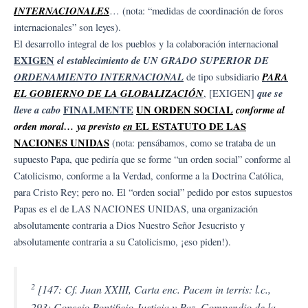
INTERNACIONALES
… (nota: “medidas de coordinación de foros
internacionales” son leyes).
El desarrollo integral de los pueblos y la colaboración internacional
EXIGEN
el establecimiento de UN GRADO SUPERIOR DE
ORDENAMIENTO INTERNACIONAL
PARA
de tipo subsidiario
EL GOBIERNO DE LA GLOBALIZACIÓN
que se
, [EXIGEN]
lleve a cabo
FINALMENTE
UN ORDEN SOCIAL
conforme al
orden moral… ya previsto
en
EL ESTATUTO DE LAS
NACIONES UNIDAS
(nota: pensábamos, como se trataba de un
supuesto Papa, que pediría que se forme “un orden social” conforme al
Catolicismo, conforme a la Verdad, conforme a la Doctrina Católica,
para Cristo Rey; pero no. El “orden social” pedido por estos supuestos
Papas es el de LAS NACIONES UNIDAS, una organización
absolutamente contraria a Dios Nuestro Señor Jesucristo y
absolutamente contraria a su Catolicismo, ¡eso piden!).
2
[147: Cf. Juan XXIII, Carta enc. Pacem in terris: l.c.,
293; Consejo Pontificio Justicia y Paz, Compendio de la