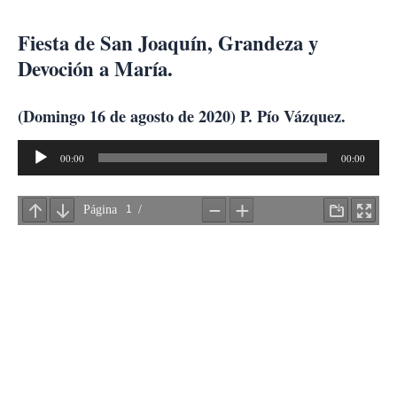
Ir
al
Fiesta de San Joaquín, Grandeza y
contenido
Devoción a María.
(Domingo 16 de agosto de 2020) P. Pío Vázquez.
Reproductor
00:00
00:00
de
audio