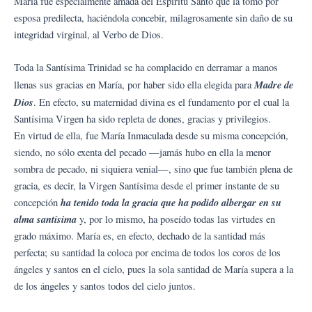
María fue especialmente amada del Espíritu Santo que la tomó por
esposa predilecta, haciéndola concebir, milagrosamente sin daño de su
integridad virginal, al Verbo de Dios.
Toda la Santísima Trinidad se ha complacido en derramar a manos
Madre de
llenas sus gracias en María, por haber sido ella elegida para
Dios
. En efecto, su maternidad divina es el fundamento por el cual la
Santísima Virgen ha sido repleta de dones, gracias y privilegios.
En virtud de ella, fue María Inmaculada desde su misma concepción,
siendo, no sólo exenta del pecado —jamás hubo en ella la menor
sombra de pecado, ni siquiera venial—, sino que fue también plena de
gracia, es decir, la Virgen Santísima desde el primer instante de su
ha tenido toda la gracia que ha podido albergar en su
concepción
alma santísima
y, por lo mismo, ha poseído todas las virtudes en
grado máximo. María es, en efecto, dechado de la santidad más
perfecta; su santidad la coloca por encima de todos los coros de los
ángeles y santos en el cielo, pues la sola santidad de María supera a la
de los ángeles y santos todos del cielo juntos.