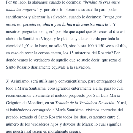
“bendita tú eres entre
Por un lado, la alabamos cuando le decimos:
todas las mujeres”
y, por otro, imploramos su auxilio para poder
“ruega por
santificarnos y alcanzar la salvación, cuando le decimos:
nosotros, pecadores,
ahora
y en
la hora de nuestra muerte
”.
Y
al día
nosotros preguntamos: ¿será posible que aquel que 50 veces
así
alaba a la Santísima Virgen y le pide le ayude se pierda por toda la
al día,
eternidad? ¿Y si lo hace, no sólo 50, sino hasta 100 ó 150 veces
en caso de rezar la corona entera, los 15 misterios del Rosario? Por
donde vemos lo verdadero de aquello que se suele decir: que rezar el
Santo Rosario diariamente equivale a la salvación.
3) Asimismo, será utilísimo y convenientísimo, para entregarnos del
todo a María Santísima, consagrarnos enteramente a ella; para lo cual
recomendamos vivamente el método propuesto por San Luis María
Tratado de la Verdadera Devoción.
Grignion de Montfort, en su
Y así,
si habiéndonos consagrado a María Santísima, vivimos apartados del
pecado, rezando el Santo Rosario todos los días, estaremos entre el
número de los verdaderos hijos y devotos de María; lo cual significa
que nuestra salvación es moralmente segura.