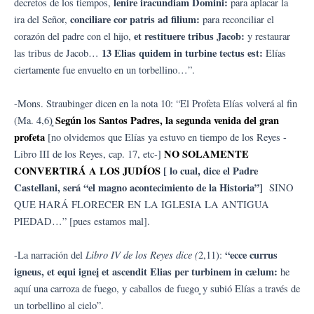
lenire iracundiam Domini:
decretos de los tiempos,
para aplacar la
conciliare cor patris ad filium:
ira del Señor,
para reconciliar el
et restituere tribus Jacob:
corazón del padre con el hijo,
y restaurar
13 Elias quidem in turbine tectus est:
las tribus de Jacob…
Elías
ciertamente fue envuelto en un torbellino…”.
-Mons. Straubinger dicen en la nota 10: “El Profeta Elías volverá al fin
Según los Santos Padres, la segunda venida del gran
(Ma. 4,6)͙
profeta
[no olvidemos que Elías ya estuvo en tiempo de los Reyes -
NO SOLAMENTE
Libro III de los Reyes, cap. 17, etc-]
CONVERTIRÁ A LOS JUDÍOS
[ lo cual, dice el Padre
Castellani, será “el magno acontecimiento de la Historia”]
SINO
QUE HARÁ FLORECER EN LA IGLESIA LA ANTIGUA
PIEDAD…” [pues estamos mal].
Libro IV
de los Reyes dice (
“ecce currus
-La narración del
2,11):
igneus, et equi ignei͙ et ascendit Elias per turbinem in cælum:
he
aquí una carroza de fuego, y caballos de fuego͙ y subió Elías a través de
un torbellino al cielo”.