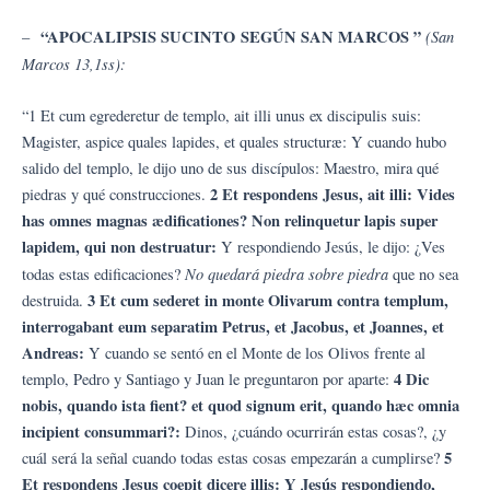
“APOCALIPSIS SUCINTO SEGÚN SAN MARCOS ”
(San
–
Marcos 13,1ss):
“1 Et cum egrederetur de templo, ait illi unus ex discipulis suis:
Magister, aspice quales lapides, et quales structuræ: Y cuando hubo
salido del templo, le dijo uno de sus discípulos: Maestro, mira qué
2 Et respondens Jesus, ait illi: Vides
piedras y qué construcciones.
has omnes magnas ædificationes? Non relinquetur lapis super
lapidem, qui non destruatur:
Y respondiendo Jesús, le dijo: ¿Ves
No
quedará piedra sobre piedra
todas estas edificaciones?
que no sea
3 Et cum sederet in monte Olivarum contra templum,
destruida.
interrogabant eum separatim Petrus, et Jacobus, et Joannes, et
Andreas:
Y cuando se sentó en el Monte de los Olivos frente al
4 Dic
templo, Pedro y Santiago y Juan le preguntaron por aparte:
nobis, quando ista fient? et quod signum erit, quando hæc omnia
incipient consummari?:
Dinos, ¿cuándo ocurrirán estas cosas?, ¿y
5
cuál será la señal cuando todas estas cosas empezarán a cumplirse?
Et respondens Jesus coepit dicere illis: Y Jesús respondiendo,