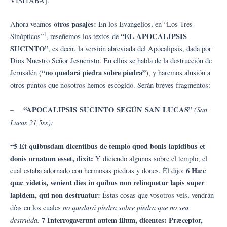
VISITABA].
otros pasajes:
Ahora veamos
En los Evangelios, en “Los Tres
1
“EL APOCALIPSIS
Sinópticos”
, reseñemos los textos de
SUCINTO”
, es decir, la versión abreviada del Apocalipsis, dada por
Dios Nuestro Señor Jesucristo. En ellos se habla de la destrucción de
“no quedará piedra sobre piedra”
Jerusalén (
), y haremos alusión a
otros puntos que nosotros hemos escogido. Serán breves fragmentos:
“APOCALIPSIS SUCINTO SEGÚN SAN LUCAS”
(San
–
Lucas 21,5ss):
“5 Et quibusdam dicentibus de templo quod bonis lapidibus et
donis ornatum esset, dixit:
Y diciendo algunos sobre el templo, el
6 Hæc
cual estaba adornado con hermosas piedras y dones, Él dijo:
quæ videtis, venient dies in quibus non relinquetur lapis super
lapidem, qui non destruatur:
Éstas cosas que vosotros veis, vendrán
no quedará piedra sobre piedra que no sea
días en los cuales
destruida.
7 Interrogaverunt autem illum, dicentes: Præceptor,