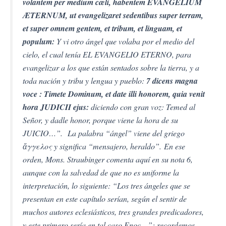
volantem per medium cæli, habentem EVANGELIUM
ÆTERNUM, ut evangelizaret sedentibus super terram,
et super omnem gentem, et tribum, et linguam, et
populum:
Y vi otro
ángel
que volaba por el medio del
cielo, el cual tenía EL EVANGELIO ETERNO, para
evangelizar a los que están sentados sobre la tierra, y a
toda nación y tribu y lengua y pueblo:
7 dicens magna
voce : Timete Dominum, et date illi honorem, quia venit
hora JUDICII ejus:
diciendo con gran voz: Temed al
Señor, y dadle honor, porque viene la hora de su
JUICIO…”. La palabra “ángel” viene del griego
ἄγγελος y significa “mensajero, heraldo”. En ese
orden, Mons. Straubinger comenta aquí en su nota 6,
aunque con la salvedad de que no es uniforme la
interpretación, lo siguiente: “Los tres ángeles que se
presentan en este capítulo serían, según el sentir de
muchos autores eclesiásticos, tres grandes predicadores,
y este primero sería en tal caso Enoc…”; recordemos