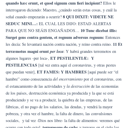
quando hæc erunt, et quod signum cum fieri incipient?
Ellos le
interrogaron diciendo: Maestro, ¿cuándo serán estas cosas, y cuál la
8 QUI DIXIT: VIDETE NE
señal cuando empezarán a ocurrir?
SEDUC MINI…:
EL CUAL LES DIJO: ESTAD ALERTAS
10 Tunc dicebat illis:
PARA QUE NO SEÁIS ENGAÑADOS…
Surget gens contra gentem, et regnum adversus regnum:
Entonces
11 Et
les decía: Se levantará nación contra nación, y reino contra reino.
terræmotus magni erunt
per loca
: Y habrá grandes terremotos en
ET PESTILENTIÆ: Y
algunos lugares -per loca-,
PESTILENCIAS
[tal vez entra aquí el coronavirus, y otras pestes
ET FAMES: Y HAMBRES
que puedan venir],
[aquí puede ser “el
del encerramiento
hambre” como consecuencia
por el coronavirus, con
la destrucción
el estancamiento de las actividades y
de las economías
de los países, destrucción económica ya producida y la que se está
produciendo y se va a producir, la quiebra de las empresas, de las
fábricas, el no pago de los salarios, las deudas, y vendrá la mayor
pobreza, y otra vez el hambre, la falta de dinero, las convulsiones
sociales, y tal vez -Dios nos libre- la falta de alimentos: veremos qué
terroresque de cælo:
ocurre con todo esto],
y terrores en el cielo [se