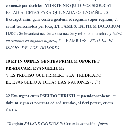
comenzó por decirles: VIDETE NE QUID VOS SEDUCAT
:
8
ESTAD ALERTAS PARA QUE NADA OS ENGAÑE…
Exsurget enim gens contra gentem, et regnum super regnum, et
erunt terræmotus per loca, ET FAMES. INITIUM DOLORUM
HÆC:
habrá
Se levantará nación contra nación y reino contra reino, y
terremotos en algunos lugares
ESTO ES EL
, Y HAMBRES:
INICIO DE LOS DOLORES.
..
10 ET IN OMNES GENTES PRIMUM OPORTET
PRÆDICARI EVANGELIUM:
Y ES PRECISO QUE PRIMERO SEA PREDICADO
4
EL EVANGELIO A TODAS LAS NACIONES (…
) .
22 Exsurgent enim PSEUDOCHRISTI et pseudoprophetæ, et
dabunt signa et portenta ad seducendos, si fieri potest, etiam
electos:
FALSOS CRISTOS ”
“falsos
-“Surgirán
: Con esta expresión