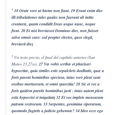
4
18 Orate vero ut hieme non fiant. 19 Erunt enim dies
illi tribulationes tales quales non fuerunt ab initio
creaturæ, quam condidit Deus usque nunc, neque
fient. 20 Et nisi breviasset Dominus dies, non fuisset
salva omnis caro: sed propter electos, quos elegit,
breviavit dies͙
5
Un texto previo, el final del capítulo anterior (San
Mateo 23,27ss):
27 Væ vobis scribæ et pharisæi
hypocritæ, quia similes estis sepulchris dealbatis, quæ a
foris parent hominibus speciosa, intus vero pleni sunt
ossibus mortuorum, et omni spurcitia! 28 Sic et vos a
foris quidem paretis hominibus justi : intus autem pleni
estis hypocrisi et iniquitate͙ 32 Et vos implete mensuram
patrum vestrorum. 33 Serpentes, genimina viperarum,
quomodo fugietis a judicio gehennæ? 34 Ideo ecce ego