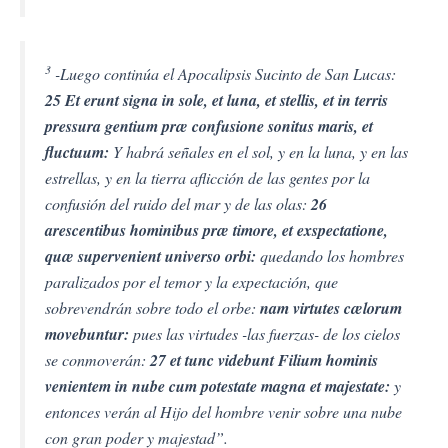
3
-Luego continúa el Apocalipsis Sucinto de San Lucas:
25 Et erunt signa in sole, et luna, et stellis, et in terris
pressura gentium præ confusione sonitus maris, et
fluctuum:
Y habrá señales en el sol, y en la luna, y en las
estrellas, y en la tierra aflicción de las gentes por la
confusión del ruido del mar y de las olas:
26
arescentibus hominibus præ timore, et exspectatione,
quæ supervenient universo orbi:
quedando los hombres
paralizados por el temor y la expectación, que
sobrevendrán sobre todo el orbe:
nam virtutes cælorum
movebuntur:
pues las virtudes -las fuerzas- de los cielos
se conmoverán:
27 et tunc videbunt Filium hominis
venientem in nube cum potestate magna et majestate:
y
entonces verán al Hijo del hombre venir sobre una nube
con gran poder y majestad”.