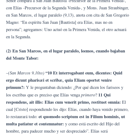
Señor compara a San Juan Bautista -Precursor de la Primera Venida-,
con Elías -Precursor de la Segunda Venida-, y Mons. Juan Straubinger,
en San Marcos, el lugar paralelo (9,13), anota con cita de San Gregorio
Magno: “En espíritu San Juan [Bautista] era Elías, mas no en
persona”; agregamos: Uno actuó en la Primera Venida, el otro actuará
en la Segunda.
(2) En San Marcos, en el lugar paralelo, leemos, cuando bajaban
del Monte Tabor:
(San Marcos 9,10ss)
“10 Et interrogabant eum, dicentes: Quid
–
ergo dicunt pharisæi et scribæ, quia Eliam oportet venire
primum?:
Y le preguntaban diciendo: ¿Por qué dicen los fariseos y
primero
11 Qui
los escribas que es preciso que Elías venga
?
respondens, ait illis: Elias cum venerit primo, restituet omnia:
El
cual [Cristo] respondiendo les dijo: Elías, cuando haya venido primero,
et quomodo scriptum est in Filium hominis, ut
lo restaurará todo:
multa patiatur et contemnatur:
y como está escrito del Hijo del
hombre, para padecer mucho y ser despreciado”. Elías será