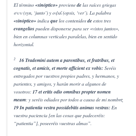
El término
«sinóptico»
proviene
de
las raíces griegas
συν (syn, ‘junto’) y οψιʎ (opsis, ‘ver’). La palabra
«sinóptico»
indica
que
los contenidos
de
estos tres
evangelios
pueden disponerse para ser «vistos juntos»,
bien en columnas verticales paralelas, bien en sentido
horizontal.
2
16 Trademini autem a parentibus, et fratribus, et
cognatis, et amicis, et morte afficient ex vobis:
Seréis
entregados por vuestros propios padres, y hermanos, y
parientes, y amigos, y harán morir a algunos de
vosotros:
17 et eritis odio omnibus propter nomen
meum
: y seréis odiados por todos a causa de mi nombre͙
19 In patientia vestra possidebitis animas vestras:
En
vuestra paciencia [en las cosas que padeceréis:
“patientia”], poseeréis vuestras almas”.