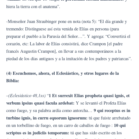
hiera la tierra con el anatema”.
-Monseñor Juan Straubinger pone en nota (nota 5): “El día grande y
tremendo: Distínguese así esta venida de Elías en persona (para
preparar el pueblo a la Parusía del Señor…”. Y agrega: “Convertirá el
corazón, etc: La labor de Elías consistirá, dice Crampon [el padre
francés Augustin Crampon], en llevar a sus contemporáneos a la
piedad de los días antiguos y a la imitación de los padres y patriarcas”.
(4) Escuchemos, ahora, el Eclesiástico, y otros lugares de la
Biblia:
(Eclesiástico 48,1ss)
1 Et surrexit Elias propheta quasi ignis, et
–
“
verbum ipsius quasi facula ardebat:
Y se levantó el Profeta Elías
9 qui receptus es in
como fuego, y su palabra ardía como antorcha…
turbine ignis, in curru equorum igneorum:
tú que fuiste arrebatado
10 qui
en un torbellino de fuego, en un carro de caballos de fuego :
scriptus es in judiciis temporum:
tú que has sido escrito en los