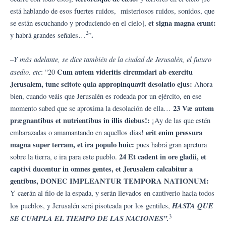
está hablando de esos fuertes ruidos, misteriosos ruidos, sonidos, que
et signa magna erunt:
se están escuchando y produciendo en el cielo],
2
.
y habrá grandes señales…
”
Y más adelante, se dice también de la ciudad de Jerusalén, el futuro
–
asedio, etc
Cum autem videritis circumdari ab exercitu
: “20
Jerusalem, tunc scitote quia appropinquavit desolatio ejus:
Ahora
bien, cuando veáis que Jerusalén es rodeada por un ejército, en ese
23 Væ autem
momento sabed que se aproxima la desolación de ella…
prægnantibus et nutrientibus in illis diebus!:
¡Ay de las que estén
erit enim pressura
embarazadas o amamantando en aquellos días!
magna super terram, et ira populo huic:
pues habrá gran apretura
24 Et cadent in ore gladii, et
sobre la tierra, e ira para este pueblo.
captivi ducentur in omnes gentes, et Jerusalem calcabitur a
gentibus, DONEC IMPLEANTUR TEMPORA NATIONUM:
Y caerán al filo de la espada, y serán llevados en cautiverio hacia todos
HASTA QUE
los pueblos, y Jerusalén será pisoteada por los gentiles,
3
SE CUMPLA EL TIEMPO DE LAS NACIONES”.