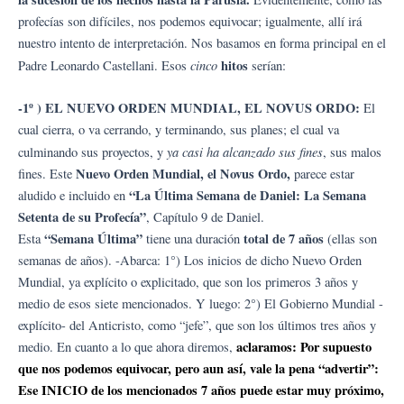
profecías son difíciles, nos podemos equivocar; igualmente, allí irá
nuestro intento de interpretación. Nos basamos en forma principal en el
cinco
hitos
Padre Leonardo Castellani. Esos
serían:
-1º ) EL NUEVO ORDEN MUNDIAL, EL NOVUS ORDO:
El
cual cierra, o va cerrando, y terminando, sus planes; el cual va
ya casi ha alcanzado sus fines
culminando sus proyectos, y
, sus malos
Nuevo Orden Mundial, el Novus Ordo,
fines. Este
parece estar
“La Última Semana de Daniel: La Semana
aludido e incluido en
Setenta de su Profecía”
, Capítulo 9 de Daniel.
“Semana Última”
total de 7 años
Esta
tiene una duración
(ellas son
semanas de años). -Abarca: 1°) Los inicios de dicho Nuevo Orden
Mundial, ya explícito o explicitado, que son los primeros 3 años y
medio de esos siete mencionados. Y luego: 2°) El Gobierno Mundial -
explícito- del Anticristo, como “jefe”, que son los últimos tres años y
aclaramos: Por supuesto
medio. En cuanto a lo que ahora diremos,
que nos podemos equivocar, pero aun así, vale la pena “advertir”:
Ese INICIO de los mencionados 7 años puede estar muy próximo,