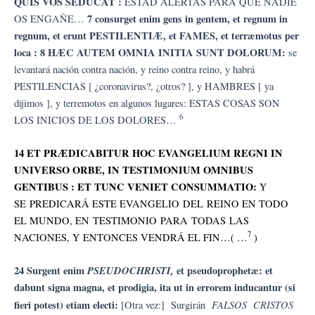
QUIS VOS SEDUCAT :
ESTAD ALERTAS PARA QUE NADIE
7 consurget enim gens in gentem, et regnum in
OS ENGAÑE…
regnum, et erunt PESTILENTIÆ, et FAMES, et terræmotus per
loca : 8 HÆC AUTEM OMNIA INITIA SUNT DOLORUM:
se
levantará nación contra nación, y reino contra reino, y habrá
PESTILENCIAS [ ¿coronavirus?, ¿otros? ], y HAMBRES [ ya
dijimos ], y terremotos en algunos lugares: ESTAS COSAS SON
6
LOS INICIOS DE LOS DOLORES…
14 ET PRÆDICABITUR HOC EVANGELIUM REGNI IN
UNIVERSO ORBE, IN TESTIMONIUM OMNIBUS
GENTIBUS : ET TUNC VENIET CONSUMMATIO:
Y
SE PREDICARÁ ESTE EVANGELIO DEL REINO EN TODO
EL MUNDO, EN TESTIMONIO PARA TODAS LAS
7
NACIONES, Y ENTONCES VENDRÁ EL FIN…( …
)
24 Surgent enim
PSEUDOCHRISTI,
et pseudoprophetæ: et
dabunt signa magna, et prodigia, ita ut in errorem inducantur (si
fieri potest) etiam electi:
FALSOS CRISTOS
[Otra vez:] Surgirán