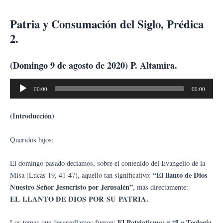
Ir
al
Patria y Consumación del Siglo, Prédica
contenido
2.
(Domingo 9 de agosto de 2020) P. Altamira
.
Reproductor
00:00
00:00
de
audio
(Introducción)
Queridos hijos:
El domingo pasado decíamos, sobre el contenido del Evangelio de la
“El llanto de Dios
Misa (Lucas 19, 41-47), aquello tan significativo:
Nuestro Señor Jesucristo por Jerusalén”
, más directamente:
EL LLANTO DE DIOS POR SU PATRIA.
El Patriotismo; y “La Teología
Los temas que desarrollamos fueron: