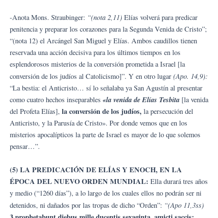
“(nota 2,11)
-Anota Mons. Straubinger:
Elías volverá para predicar
penitencia y preparar los corazones para la Segunda Venida de Cristo”;
“(nota 12) el Arcángel San Miguel y Elías. Ambos caudillos tienen
reservada una acción decisiva para los últimos tiempos en los
esplendorosos misterios de la conversión prometida a Israel [la
(Apo. 14,9):
conversión de los judíos al Catolicismo]”. Y en otro lugar
“La bestia: el Anticristo… sí lo señalaba ya San Agustín al presentar
«la venida de Elías Tesbita
como cuatro hechos inseparables
[la venida
la conversión de los judíos,
del Profeta Elías],
la persecución del
Anticristo, y la Parusía de Cristo». Por donde vemos que en los
misterios apocalípticos la parte de Israel es mayor de lo que solemos
pensar…”.
(5) LA PREDICACIÓN DE ELÍAS Y ENOCH, EN LA
ÉPOCA DEL NUEVO ORDEN MUNDIAL:
Ella durará tres años
y medio (“1260 días”), a lo largo de los cuales ellos no podrán ser ni
“(Apo 11,3ss)
detenidos, ni dañados por las tropas de dicho “Orden”:
3 prophetabunt diebus mille ducentis sexaginta, amicti saccis: