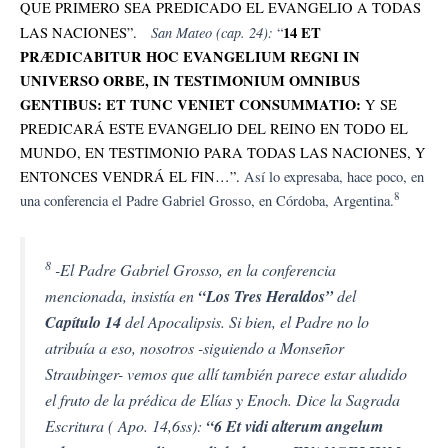
QUE PRIMERO SEA PREDICADO EL EVANGELIO A TODAS
San Mateo (cap. 24):
14 ET
LAS NACIONES”.
“
PRÆDICABITUR HOC EVANGELIUM REGNI IN
UNIVERSO ORBE, IN TESTIMONIUM OMNIBUS
GENTIBUS: ET TUNC VENIET CONSUMMATIO:
Y SE
PREDICARÁ ESTE EVANGELIO DEL REINO EN TODO EL
MUNDO, EN TESTIMONIO PARA TODAS LAS NACIONES, Y
ENTONCES VENDRÁ EL FIN…”.
Así lo expresaba, hace poco, en
8
una conferencia el Padre Gabriel Grosso, en Córdoba, Argentina.
8
-El Padre Gabriel Grosso, en la conferencia
mencionada, insistía en
“Los Tres Heraldos”
del
Capítulo 14
del Apocalipsis.
Si bien, el Padre no lo
atribuía a eso, nosotros -siguiendo a Monseñor
Straubinger- vemos que allí también parece estar aludido
el fruto de la prédica de Elías y Enoch. Dice la Sagrada
Escritura
( Apo. 14,6ss):
“6 Et vidi alterum
angelum