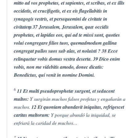
mitto ad vos prophetas, et sapientes, et scribas, et ex illis
occidetis, et crucifigetis, et ex eis flagellabitis in
synagogis vestris, et persequemini de civitate in
civitatem͙ 37 Jerusalem, Jerusalem, quæ occidis
prophetas, et lapidas eos, qui ad te missi sunt, quoties
volui congregare filios tuos, quemadmodum gallina
congregat pullos suos sub alas, et noluisti ? 38 Ecce
relinquetur vobis domus vestra deserta. 39 Dico enim
vobis, non me videbitis amodo, donec dicatis:
Benedictus, qui venit in nomine Domini.
6
11 Et multi pseudoprophetæ surgent, et seducent
multos:
Y surgirán muchos falsos profetas y engañarán a
muchos.
12 Et quoniam abundavit iniquitas, refrigescet
caritas multorum:
Y porque abundó la iniquidad, se
enfriará la caridad de muchos…
7