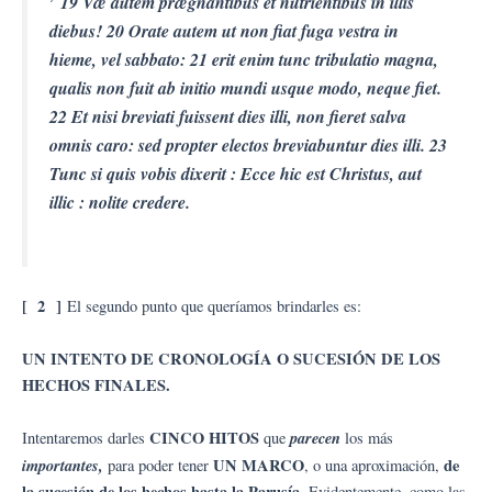
19 Væ autem prægnantibus et nutrientibus in illis
diebus! 20 Orate autem ut non fiat fuga vestra in
hieme, vel sabbato: 21 erit enim tunc tribulatio magna,
qualis non fuit ab initio mundi usque modo, neque fiet.
22 Et nisi breviati fuissent dies illi, non fieret salva
omnis caro: sed propter electos breviabuntur dies illi. 23
Tunc si quis vobis dixerit : Ecce hic est Christus, aut
illic : nolite credere.
[ 2 ]
El segundo punto que queríamos brindarles es:
UN INTENTO DE CRONOLOGÍA O SUCESIÓN DE LOS
HECHOS FINALES.
CINCO HITOS
parecen
Intentaremos darles
que
los más
importantes,
UN MARCO
de
para poder tener
, o una aproximación,
la sucesión de los hechos hasta la Parusía.
Evidentemente, como las