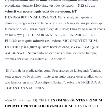
5 Et si quis
profetizarán durante 1260 días, vestidos de sacos…
voluerit eos nocere, ignis exiet de ore eorum, ET
DEVORABIT INIMICOS EORUM:
Y si alguien quisiera
dañarlos, fuego saldrá de la boca de ellos [a través de sus palabras -por
la boca de ellos- harán bajar fuego del Cielo; Elías ya lo hizo en época
de los Reyes], Y DEVORARÁ A LOS ENEMIGOS DE
et si quis voluerit eos lædere, SIC OPORTET EUM
ELLOS:
OCCIDI:
ES
PRECISO QUE
y si alguien quisiera hacerles daño,
ASÍ MUERA”.
Serán “intocables” hasta el final de dicho tiempo;
después del cual, los matará el Anticristo.
-El fruto de la predicación, como Precursores de la Segunda Venida,
será grande -ya lo dijimos-. Este gran fruto parece estar aludido en lo
que leíamos en esos “Apocalipsis Sucinto”, sobre LA PRÉDICA A
TODAS LAS NACIONES:
San Marco
“1
0 ET IN OMNES GENTES PRIMUM
–
s (cap. 13):
OPORTET PRÆDICARI EVANGELIUM:
Y ES PRECISO