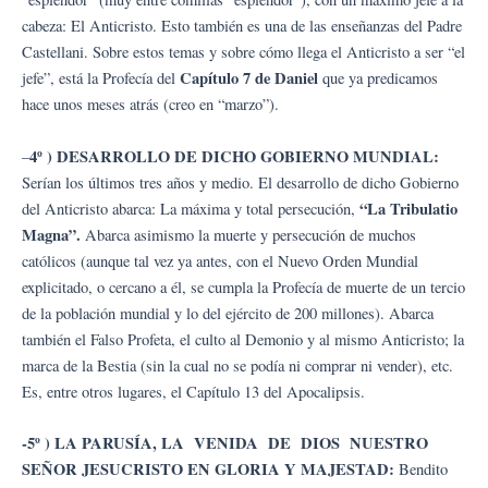
cabeza: El Anticristo. Esto también es una de las enseñanzas del Padre
Castellani. Sobre estos temas y sobre cómo llega el Anticristo a ser “el
Capítulo 7 de Daniel
jefe”, está la Profecía del
que ya predicamos
hace unos meses atrás (creo en “marzo”).
4º ) DESARROLLO DE DICHO GOBIERNO MUNDIAL:
–
Serían los últimos tres años y medio. El desarrollo de dicho Gobierno
“La Tribulatio
del Anticristo abarca: La máxima y total persecución,
Magna”.
Abarca asimismo la muerte y persecución de muchos
católicos (aunque tal vez ya antes, con el Nuevo Orden Mundial
explicitado, o cercano a él, se cumpla la Profecía de muerte de un tercio
de la población mundial y lo del ejército de 200 millones). Abarca
también el Falso Profeta, el culto al Demonio y al mismo Anticristo; la
marca de la Bestia (sin la cual no se podía ni comprar ni vender), etc.
Es, entre otros lugares, el Capítulo 13 del Apocalipsis.
-5º ) LA PARUSÍA, LA VENIDA DE DIOS NUESTRO
SEÑOR JESUCRISTO EN GLORIA Y MAJESTAD:
Bendito