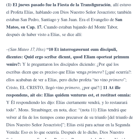
(1) El jueves pasado fue la Fiesta de la Transfiguración
, allí estuvo
el Profeta Elías, hablando con Dios Nuestro Señor Jesucristo; también
San
estaban San Pedro, Santiago y San Juan. Era el Evangelio de
Mateo, su Cap. 17.
Cuando estaban bajando del Monte Tabor,
después de haber visto a Elías, se dice allí:
(San Mateo 17,10ss)
“10 Et interrogaverunt eum discipuli,
–
dicentes: Quid ergo scribæ dicunt, quod Eliam oporteat primum
venire?:
Y le preguntaron los discípulos diciendo: ¿Por qué los
primero
escribas dicen que es preciso que Elías venga
? [¿qué ocurría?:
primero
ellos acababan de ver a Elías, pero dicho profeta “no vino
”;
primero
11 At ille
Cristo, EL CRISTO, llegó-vino
, ¿por qué?:]
respondens, ait eis: Elias quidem venturus est, et restituet omnia:
Y Él respondiendo les dijo: Elías ciertamente vendrá, y lo restaurará
todo”. Mons. Straubinger, en nota, dice: “(nota 11) Elías tendrá que
volver al fin de los tiempos como precursor de su triunfo [del triunfo de
Dios Nuestro Señor Jesucristo]”; Elías está para actuar en la Segunda
Venida: Eso es lo que ocurría. Después de lo dicho, Dios Nuestro