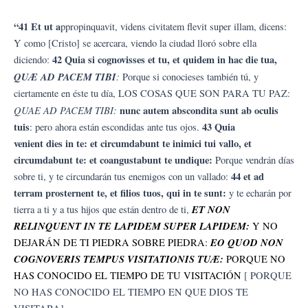
“41 Et ut a
ppropinquavit, videns civitatem flevit super illam, dicens:
Y como [Cristo] se acercara, viendo la ciudad lloró sobre ella
42 Quia si cognovisses et tu, et quidem in hac die tua,
diciendo:
QUÆ AD PACEM TIBI
:
Porque si conocieses también tú, y
ciertamente en éste tu día, LOS COSAS QUE SON PARA TU PAZ:
QUAE AD PACEM TIBI:
nunc autem abscondita sunt ab oculis
tuis
43 Quia
: pero ahora están escondidas ante tus ojos.
venient dies in te: et circumdabunt te inimici tui vallo, et
circumdabunt te: et coangustabunt te undique:
Porque vendrán días
44 et ad
sobre ti, y te circundarán tus enemigos con un vallado:
terram prosternent te, et filios tuos, qui in te sunt:
y te echarán por
ET NON
tierra a ti y a tus hijos que están dentro de ti,
RELINQUENT IN TE LAPIDEM SUPER LAPIDEM:
Y NO
EO QUOD NON
DEJARÁN DE TI PIEDRA SOBRE PIEDRA:
COGNOVERIS TEMPUS VISITATIONIS TUÆ:
PORQUE NO
HAS CONOCIDO EL TIEMPO DE TU VISITACIÓN
[ PORQUE
NO HAS CONOCIDO EL TIEMPO EN QUE DIOS TE