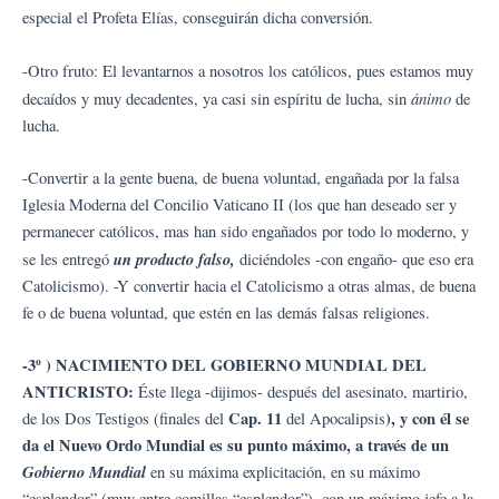
especial el Profeta Elías, conseguirán dicha conversión.
-Otro fruto: El levantarnos a nosotros los católicos, pues estamos muy
ánimo
decaídos y muy decadentes, ya casi sin espíritu de lucha, sin
de
lucha.
-Convertir a la gente buena, de buena voluntad, engañada por la falsa
Iglesia Moderna del Concilio Vaticano II (los que han deseado ser y
permanecer católicos, mas han sido engañados por todo lo moderno, y
un producto falso,
se les entregó
diciéndoles -con engaño- que eso era
Catolicismo). -Y convertir hacia el Catolicismo a otras almas, de buena
fe o de buena voluntad, que estén en las demás falsas religiones.
-3º ) NACIMIENTO DEL GOBIERNO MUNDIAL DEL
ANTICRISTO:
Éste llega -dijimos- después del asesinato, martirio,
Cap. 11
), y con él se
de los Dos Testigos (finales del
del Apocalipsis
da el Nuevo Ordo Mundial es su punto máximo, a través de un
Gobierno Mundial
en su máxima explicitación, en su máximo
“esplendor” (muy entre comillas “esplendor”), con un máximo jefe a la