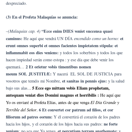
despreciado.
(3) En el Profeta Malaquías se anuncia:
(Malaquías cap. 4)
“Ecce enim DIES veniet succensa quasi
–
caminus:
encendido como un horno:
et
He aquí que vendrá UN DÍA
erunt omnes superbi et omnes facientes impietatem stipula: et
inflammabit eos dies veniens:
y todos los soberbios y todos los que
hacen impiedad serán como estopa : y ese día que debe venir los
2 Et orietur vobis timentibus nomen
quemará…
meum SOL JUSTITIÆ:
Y nacerá EL SOL DE JUSTICIA para
et sanitas in pennis ejus:
vosotros que teméis mi Nombre,
y la salud
5 Ecce ego mittam vobis Eliam prophetam,
bajo sus alas..
.
antequam veniat dies Domini magnus et horribilis :
He aquí que
El Día Grande y
Yo os enviaré al Profeta Elías, antes de que venga
Terrible del Señor
6 Et convertet cor patrum ad filios, et cor
.
filiorum ad patres eorum:
Y él convertirá el corazón de los padres
ne forte
hacia los hijos, y el corazón de los hijos hacia sus padres:
veniam
et percutiam terram anathemate:
: no sea que Yo venga,
y