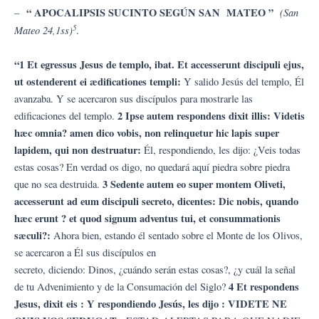
“ APOCALIPSIS SUCINTO SEGÚN SAN MATEO ”
(San
–
5
Mateo 24,1ss)
.
“1 Et egressus Jesus de templo, ibat. Et accesserunt discipuli ejus,
ut ostenderent ei ædificationes templi:
Y salido Jesús del templo, Él
avanzaba. Y se acercaron sus discípulos para mostrarle las
2 Ipse autem respondens dixit illis: Videtis
edificaciones del templo.
hæc omnia? amen dico vobis, non relinquetur hic lapis super
lapidem, qui non destruatur:
Él, respondiendo, les dijo: ¿Veis todas
estas cosas? En verdad os digo, no quedará aquí piedra sobre piedra
3 Sedente autem eo super montem Oliveti,
que no sea destruida.
accesserunt ad eum discipuli secreto, dicentes: Dic nobis, quando
hæc erunt ? et quod signum adventus tui, et consummationis
sæculi?:
Ahora bien, estando él sentado sobre el Monte de los Olivos,
se acercaron a Él sus discípulos en
secreto, diciendo: Dinos, ¿cuándo serán estas cosas?, ¿y cuál la señal
4 Et respondens
de tu Advenimiento y de la Consumación del Siglo?
Jesus, dixit eis : Y respondiendo Jesús, les dijo : VIDETE NE