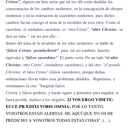
Cristos”,
alguien me hizo notar que tal vez allí están aludidas las
consecuencias de los cambios modernos, en la consagración de obispos
modernos y en la ordenación de sacerdotes modernos, pues dichos
cambios llevan consigo el tema de la invalidez de esos ritos. Como el
“alter Christus
sacerdote -el verdadero sacerdote- es “otro Cristo”,
-se
dice en latín-”, tal vez por ello –
dentro del tema de la invalidez de los ritos modernos- se hable de
“falsos Cristos: pseudochristi”
, para -tal vez también- hacerlo
“falsos sacerdotes”
“el alter
equivaler a
. El punto sería: De un lado
Christus:
“el pseudo
otro Cristo” (verdaderos sacerdotes), y del otro
Christus:
el falso Cristo” (falsos sacerdotes), porque dichas
ordenaciones llevan todos esos problemas aludidos. -Repetimos, y
terminamos la cita: “Surgirán falsos
Cristos y falsos profetas, y harán signos y portentos para engañar, si
23 VOS ERGO VIDETE:
fuera posible, incluso a los elegidos.
ECCE PRÆDIXI VOBIS OMNIA:
POR LO TANTO,
VOSOTROS ESTAD ALERTAS: HE AQUÍ QUE YO OS HE
PREDICHO A VOSOTROS TODAS ESTAS COSAS”. (…)