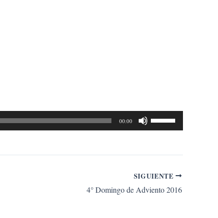
Utiliza
00:00
las
teclas
de
flecha
SIGUIENTE
arriba/abajo
4° Domingo de Adviento 2016
para
aumentar
o