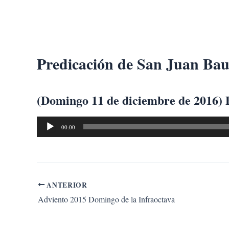
Ir
al
contenido
Predicación de San Juan Baut
(Domingo 11 de diciembre de 2016) P
Reproductor
00:00
de
audio
ANTERIOR
Adviento 2015 Domingo de la Infraoctava