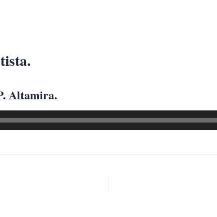
ista.
. Altamira.