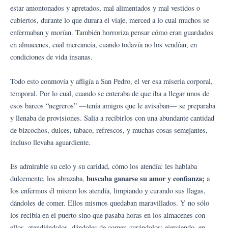
estar amontonados y apretados, mal alimentados y mal vestidos o
cubiertos, durante lo que durara el viaje, merced a lo cual muchos se
enfermaban y morían. También horroriza pensar cómo eran guardados
en almacenes, cual mercancía, cuando todavía no los vendían, en
condiciones de vida insanas.
Todo esto conmovía y afligía a San Pedro, el ver esa miseria corporal,
temporal. Por lo cual, cuando se enteraba de que iba a llegar unos de
esos barcos “negreros” —tenía amigos que le avisaban— se preparaba
y llenaba de provisiones. Salía a recibirlos con una abundante cantidad
de bizcochos, dulces, tabaco, refrescos, y muchas cosas semejantes,
incluso llevaba aguardiente.
Es admirable su celo y su caridad, cómo los atendía: les hablaba
buscaba ganarse su amor y confianza;
dulcemente, los abrazaba,
a
los enfermos él mismo los atendía, limpiando y curando sus llagas,
dándoles de comer. Ellos mismos quedaban maravillados. Y no sólo
los recibía en el puerto sino que pasaba horas en los almacenes con
ellos, atendiéndolos, dándoles de comer, curándolos; ejerciendo, en