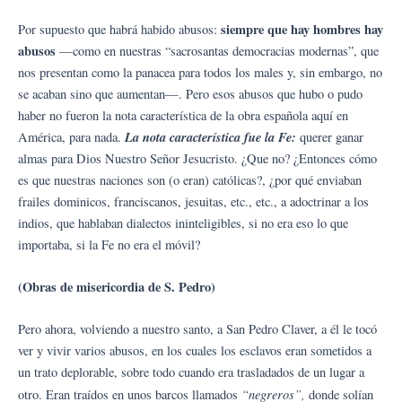
siempre que hay hombres hay
Por supuesto que habrá habido abusos:
abusos
—como en nuestras “sacrosantas democracias modernas”, que
nos presentan como la panacea para todos los males y, sin embargo, no
se acaban sino que aumentan—. Pero esos abusos que hubo o pudo
haber no fueron la nota característica de la obra española aquí en
La nota característica fue la Fe:
América, para nada.
querer ganar
almas para Dios Nuestro Señor Jesucristo. ¿Que no? ¿Entonces cómo
es que nuestras naciones son (o eran) católicas?, ¿por qué enviaban
frailes dominicos, franciscanos, jesuitas, etc., etc., a adoctrinar a los
indios, que hablaban dialectos ininteligibles, si no era eso lo que
importaba, si la Fe no era el móvil?
(Obras de misericordia de S. Pedro)
Pero ahora, volviendo a nuestro santo, a San Pedro Claver, a él le tocó
ver y vivir varios abusos, en los cuales los esclavos eran sometidos a
un trato deplorable, sobre todo cuando era trasladados de un lugar a
“negreros”,
otro. Eran traídos en unos barcos llamados
donde solían