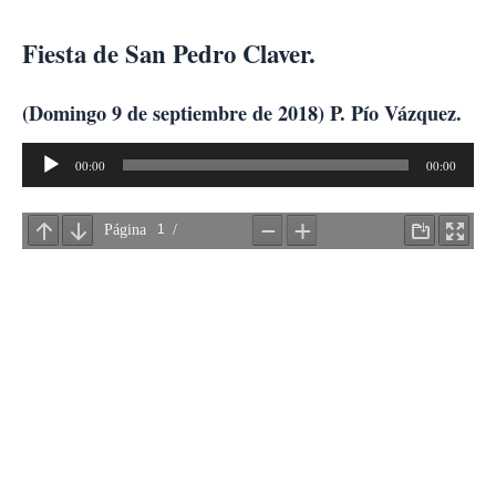
Ir
al
Fiesta de San Pedro Claver.
contenido
(Domingo 9 de septiembre de 2018) P. Pío Vázquez.
Reproductor
00:00
00:00
de
audio