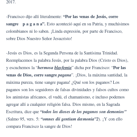
2017.
“Por las venas de Jesús, corre
-Francisco dijo allí literalmente:
sangre p a g a n a”.
Esto aconteció aquí en su Patria, y muchísimos
colombianos ni lo saben. ¡Linda expresión, por parte de Francisco,
sobre Dios Nuestro Señor Jesucristo!
-Jesús es Dios, es la Segunda Persona de la Santísima Trinidad.
Reemplacemos la palabra Jesús, por la palabra Dios (Cristo es Dios),
hermosa
blasfemia
Por las
y escuchemos la “
” dicha por Francisco: “
venas de Dios, corre sangre
pagana
”. ¡Dios, la máxima santidad, la
máxima pureza, tiene sangre pagana! ¿Qué son los paganos? Los
paganos son los seguidores de falsas divinidades y falsos cultos como
los animistas africanos, el vudú, el chamanismo, e incluso podemos
agregar allí a cualquier religión falsa. Dios mismo, en la Sagrada
“todos los dioses de los paganos son demonios”
Escritura, dice que
“omnes dii gentium dæmonia”2
(Salmo 95, vers. 5:
). ¡Y con ello
compara Francisco la sangre de Dios!