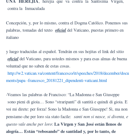
UNA HEREJÍA
, herejía que va contra la Santísima Virgen,
contra la Inmaculada
Concepción, y, por lo mismo, contra el Dogma Católico. Ponemos sus
oficial
palabras, tomadas del texto
del Vaticano, puestas primero en
italiano
y luego traducidas al español. Tendrán en sus hojitas el link del sitio
oficial
del Vaticano, para ustedes mismos y para esas almas de buena
voluntad que no saben de estas cosas.
http://w2.vatican.va/content/francesco/it/speeches/2018/december/docu
ments/papa -francesco_20181221_dipendenti-vaticani.html
-Veamos las palabras de Francisco: “La Madonna e San Giuseppe
sono pieni di gioia… Sono “straripanti” di santità e quindi di gioia. E
voi mi direte: per forza! Sono la Madonna e San Giuseppe! Sì, ma non
santi non si nasce, si diventa, e
pensiamo che per loro sia stato facile:
questo vale anche per loro
La Virgen y San José están llenos de
:
alegría… Están “rebosando” de santidad y, por lo tanto, de