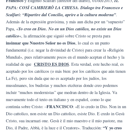
Francisco
I
L
y Eugenio Scalfari (director del diario), 01/oct/2013,
PAPA: COSÌ CAMBIERÒ LA CHIESA. Dialogo tra Francesco e
Scalfari: “Ripartire dal Concilio, aprire a la cultura moderna”
.
Además de la expresión gravísima, y más aun dicha por un “supuesto”
Yo creo en Dios. No en un Dios católico, no existe un Dios
Papa, «
católico
«, la afirmación que siguió sobre Cristo se presta para
insinuar que Nuestro Señor no es Dios
, lo cual es un punto
fundamental (i.e. negar la divinidad de Cristo) para crear la «Religión
Mundial», pues relativamente pocos en el mundo aceptan el hecho y la
CRISTO ES DIOS
realidad de que
. Esta verdad, este hecho real, es
aceptado por los católicos (o más bien: por los católicos que aún tienen
La Fe), pero sin duda que no es aceptado por los judíos, los
musulmanes, los budistas y muchos etcéteras donde creo podemos
incluir “muchos modernistas” que medran dentro de la Iglesia. Va
nuevamente todo el texto en italiano y en español, como lo que
FR
ANCISCO
continúa sobre Cristo: –
: «E io credo in Dio. Non in un
Dio cattolico, non esiste un Dio cattolico, esiste Dio. E credo in Gesù
Cristo, sua incarnazi one. Gesù è il mio maestro e il mio pastore, ma
“Y yo creo
Dio, il Padre, Abbà, è la luce e il Creatore». Traducción: