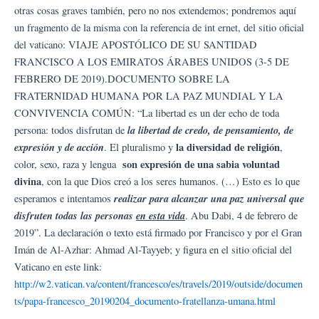
otras cosas graves también, pero no nos extendemos; pondremos aquí
un fragmento de la misma con la referencia de int ernet, del sitio oficial
del vaticano: VIAJE APOSTÓLICO DE SU SANTIDAD
FRANCISCO A LOS EMIRATOS ÁRABES UNIDOS (3-5 DE
FEBRERO DE 2019).DOCUMENTO SOBRE LA
FRATERNIDAD HUMANA POR LA PAZ MUNDIAL Y LA
CONVIVENCIA COMÚN: “La libertad es un der echo de toda
la libertad de credo, de pensamiento, de
persona: todos disfrutan de
expresión y de acción
la diversidad de religión
. El pluralismo y
,
son expresión de una sabia voluntad
color, sexo, raza y lengua
divina
, con la que Dios creó a los seres humanos. (…) Esto es lo que
realizar para alcanzar una paz universal que
esperamos e intentamos
disfruten todas las personas
en esta vida
. Abu Dabi, 4 de febrero de
2019”. La declaración o texto está firmado por Francisco y por el Gran
Imán de Al-Azhar: Ahmad Al-Tayyeb; y figura en el sitio oficial del
Vaticano en este link:
http://w2.vatican.va/content/francesco/es/travels/2019/outside/documen
ts/papa-francesco_20190204_documento-fratellanza-umana.html