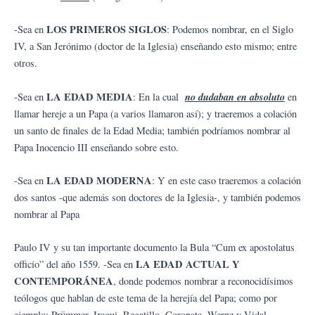
LOS PRIMEROS SIGLOS
-Sea en
: Podemos nombrar, en el Siglo
IV, a San Jerónimo (doctor de la Iglesia) enseñando esto mismo; entre
otros.
LA EDAD MEDIA
no dudaban en absoluto
-Sea en
: En la cual
en
llamar hereje a un Papa (a varios llamaron así); y traeremos a colación
un santo de finales de la Edad Media; también podríamos nombrar al
Papa Inocencio III enseñando sobre esto.
LA EDAD MODERNA
-Sea en
: Y en este caso traeremos a colación
dos santos -que además son doctores de la Iglesia-, y también podemos
nombrar al Papa
Paulo IV y su tan importante documento la Bula “Cum ex apostolatus
LA EDAD ACTUAL Y
officio” del año 1559. -Sea en
CONTEMPORÁNEA
, donde podemos nombrar a reconocidísimos
teólogos que hablan de este tema de la herejía del Papa; como por
ejemplo: Prümmer, Iragui, Regatillo, Coronata, Wernz y Vidal,