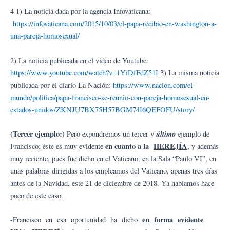
4 1) La noticia dada por la agencia Infovaticana:
https://infovaticana.com/2015/10/03/el-papa-recibio-en-washington-a-
una-pareja-homosexual/
2) La noticia publicada en el video de Youtube:
https://www.youtube.com/watch?v=1YiDfFdZ51I
3) La misma noticia
publicada por el diario La Nación:
https://www.nacion.com/el-
mundo/politica/papa-francisco-se-reunio-con-pareja-homosexual-en-
estados-unidos/ZKNJU7BX75H57BGM74I6QEFOFU/story/
(
Tercer ejemplo:)
último
Pero expondremos un tercer y
ejemplo de
en cuanto a la
HEREJÍA
Francisco; éste es muy evidente
, y además
muy reciente, pues fue dicho en el Vaticano, en la Sala “Paulo VI”, en
unas palabras dirigidas a los empleamos del Vaticano, apenas tres días
antes de la Navidad, este 21 de diciembre de 2018. Ya hablamos hace
poco de este caso.
en forma evidente
-Francisco en esa oportunidad ha dicho