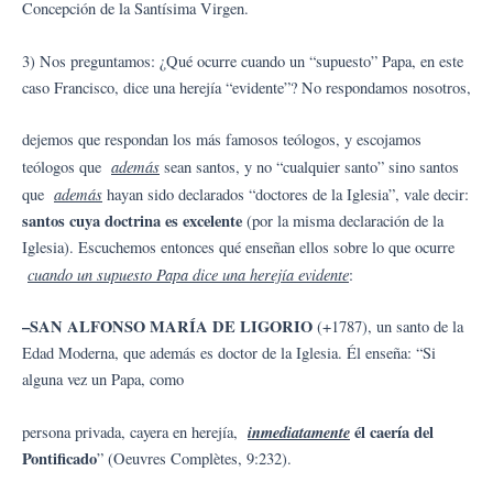
Concepción de la Santísima Virgen.
3) Nos preguntamos: ¿Qué ocurre cuando un “supuesto” Papa, en este
caso Francisco, dice una herejía “evidente”? No respondamos nosotros,
dejemos que respondan los más famosos teólogos, y escojamos
además
teólogos que
sean santos, y no “cualquier santo” sino santos
además
que
hayan sido declarados “doctores de la Iglesia”, vale decir:
santos cuya doctrina es excelente
(por la misma declaración de la
Iglesia). Escuchemos entonces qué enseñan ellos sobre lo que ocurre
cuando un supuesto Papa dice una herejía evidente
:
–
S
A
N ALFONSO MARÍA DE LIGORIO
(+1787), un santo de la
Edad Moderna, que además es doctor de la Iglesia. Él enseña: “Si
alguna vez un Papa, como
inmediatamente
él caería del
persona privada, cayera en herejía,
Pontificado
” (Oeuvres Complètes, 9:232).