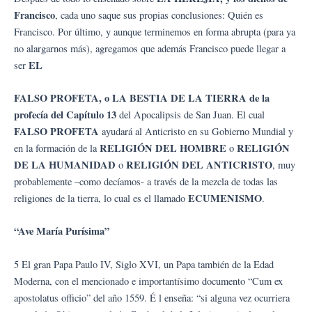
Francisco
, cada uno saque sus propias conclusiones: Quién es
Francisco. Por último, y aunque terminemos en forma abrupta (para ya
no alargarnos más), agregamos que además Francisco puede llegar a
EL
ser
FA
L
S
O PROFETA, o LA BESTIA DE LA TIERRA de la
profecía del Capítulo 13
del Apocalipsis de San Juan. El cual
FALSO PROFETA
ayudará al Anticristo en su Gobierno Mundial y
RELIGIÓN DEL HOMBRE
RELIGIÓN
en la formación de la
o
DE LA HUMANIDAD
RELIGIÓN DEL ANTICRISTO
o
, muy
probablemente –como decíamos- a través de la mezcla de todas las
ECUMENISMO
religiones de la tierra, lo cual es el llamado
.
“Ave María Purísima”
5 El gran Papa Paulo IV, Siglo XVI, un Papa también de la Edad
Moderna, con el mencionado e importantísimo documento “Cum ex
apostolatus officio” del año 1559. É l enseña: “si alguna vez ocurriera