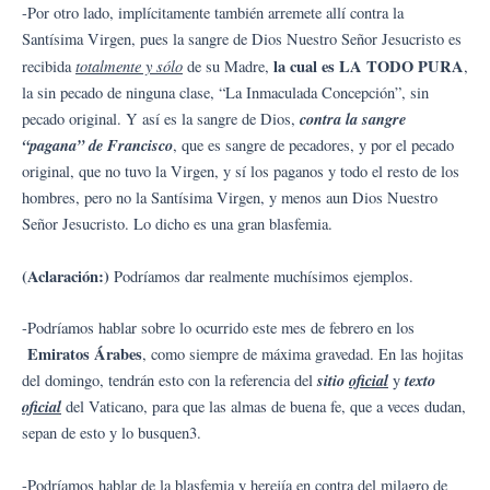
-Por otro lado, implícitamente también arremete allí contra la
Santísima Virgen, pues la sangre de Dios Nuestro Señor Jesucristo es
totalmente y sólo
la cual es LA TODO PURA
recibida
de su Madre,
,
la sin pecado de ninguna clase, “La Inmaculada Concepción”, sin
contra la sangre
pecado original. Y así es la sangre de Dios,
“pagana” de Francisco
, que es sangre de pecadores, y por el pecado
original, que no tuvo la Virgen, y sí los paganos y todo el resto de los
hombres, pero no la Santísima Virgen, y menos aun Dios Nuestro
Señor Jesucristo. Lo dicho es una gran blasfemia.
(A
c
l
aración:)
Podríamos dar realmente muchísimos ejemplos.
-Podríamos hablar sobre lo ocurrido este mes de febrero en los
Emiratos Árabes
, como siempre de máxima gravedad. En las hojitas
sitio
oficial
texto
del domingo, tendrán esto con la referencia del
y
ofic
ial
del Vaticano, para que las almas de buena fe, que a veces dudan,
sepan de esto y lo busquen3.
-Podríamos hablar de la blasfemia y herejía en contra del milagro de