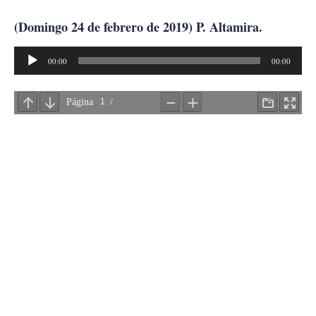
Ir
al
(Domingo 24 de febrero de 2019) P. Altamira.
contenido
Reproductor
00:00
00:00
de
audio