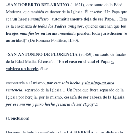
–
S
A
N ROBERTO BELARMINO
(+1621), otro santo de la Edad
Moderna, que también es doctor de la Iglesia. Él enseña: “Un Papa que
un hereje
manifiesto
automáticamente
deja de ser Papa
sea
… Ésta
de todos los Padres antiguos
los
es la enseñanza
, quienes enseñan que
herejes
manifiestos
en forma
inmediata
pierden toda jurisdicción [o
autoridad]
” (De Romano Pontífice, II.30).
–
S
A
N ANTONINO DE FLORENCIA
(+1459), un santo de finales
En el caso en el cual el Papa
se
de la Edad Media. Él enseña: “
volviera un hereje
, él se
por este solo hecho y
sin ninguna otra
encontraría a sí mismo,
sentencia
, separado de la Iglesia… Un Papa que fuera separado de la
cesaría de
ser cabeza de la Iglesia
Iglesia por herejía, por lo mismo,
por ese mismo y puro hecho [cesaría de ser Papa]
”.5
(Conclusión)
LA HEREJÍA, y los dichos de
Después de todo lo enseñado sobre