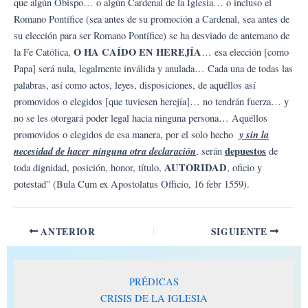
que algún Obispo… o algún Cardenal de la Iglesia… o incluso el
Romano Pontífice (sea antes de su promoción a Cardenal, sea antes de
su elección para ser Romano Pontífice) se ha desviado de antemano de
O HA CAÍDO EN HEREJÍA
la Fe Católica,
… esa elección [como
Papa] será nula, legalmente inválida y anulada… Cada una de todas las
palabras, así como actos, leyes, disposiciones, de aquéllos así
promovidos o elegidos [que tuviesen herejía]… no tendrán fuerza… y
no se les otorgará poder legal hacia ninguna persona… Aquéllos
y sin la
promovidos o elegidos de esa manera, por el solo hecho
necesidad de hacer ninguna otra declaración
depuestos
, serán
de
AUTORIDAD
toda dignidad, posición, honor, título,
, oficio y
potestad” (Bula Cum ex Apostolatus Officio, 16 febr 1559).
ANTERIOR
SIGUIENTE
PRÉDICAS
CRISIS DE LA IGLESIA