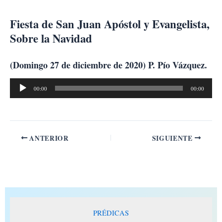
Ir
al
Fiesta de San Juan Apóstol y Evangelista,
contenido
Sobre la Navidad
(Domingo 27 de diciembre de 2020) P. Pío Vázquez.
Reproductor
00:00
00:00
de
audio
ANTERIOR
SIGUIENTE
PRÉDICAS