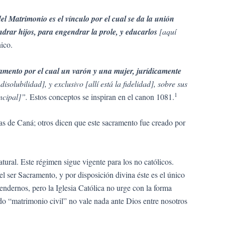
l Matrimonio es el vínculo por el cual se da la unión
drar hijos, para engendrar la prole, y educarlos
[aquí
ico.
amento por el cual un varón y una mujer, jurídicamente
indisolubilidad], y exclusivo [allí está la fidelidad], sobre sus
1
incipal]”.
Estos conceptos se inspiran en el canon 1081.
s de Caná; otros dicen que este sacramento fue creado por
tural. Este régimen sigue vigente para los no católicos.
l ser Sacramento, y por disposición divina éste es el único
ndernos, pero la Iglesia Católica no urge con la forma
ado “matrimonio civil” no vale nada ante Dios entre nosotros