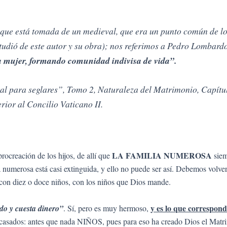
ue está tomada de un medieval, que era un punto común de los 
dió de este autor y su obra); nos referimos a Pedro Lombardo,
a mujer, formando comunidad indivisa de vida”.
para seglares”, Tomo 2, Naturaleza del Matrimonio, Capítulo
rior al Concilio Vaticano II.
LA FAMILIA NUMEROSA
procreación de los hijos, de allí que
siem
a numerosa está casi extinguida, y ello no puede ser así. Debemos volve
 con diez o doce niños, con los niños que Dios mande.
y es lo que correspond
do y cuesta dinero”
. Sí, pero es muy hermoso,
 casados: antes que nada NIÑOS, pues para eso ha creado Dios el Matrim