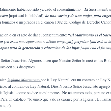
 Matrimonio habiendo sido ya dado el consentimiento:
“El Sacramento de
usiva
[aquí está la fidelidad],
de una varón y de una mujer, para engen
án tomados o inspirados en el canon 1082 del Código de Derecho Canón
ración o en el acto de dar el consentimiento:
“El Matrimonio es el Sacr
uo
[en estos conceptos está el débito conyugal]
, perpetuo
[allí está la 
 aptos para la generación y educación de los hijos
[aquí está el fin pr
Señor Jesucristo. Algunos dicen que Nuestro Señor lo creó en las Boda
uvo con sus discípulos.
raían
legítimo Matrimonio
por la Ley Natural, era un contrato de Ley Na
icos, al contrato de Ley Natural, Dios Nuestro Señor Jesucristo agregó e
 la Iglesia” -como se dice comúnmente-. No aclaramos todo, para no exte
Para un católico, “lo único que vale es casarse por la Iglesia”. El llam
n aquí).