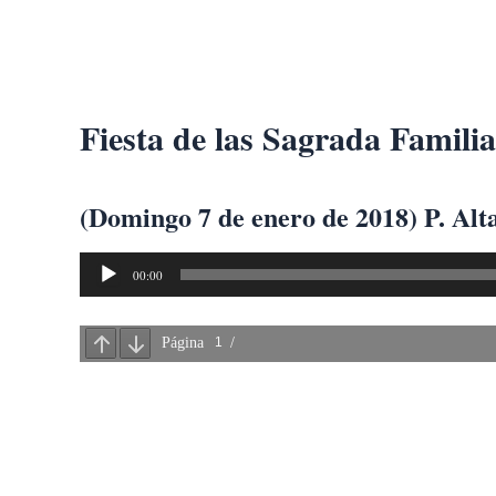
Ir
al
contenido
Fiesta de las Sagrada Familia
(Domingo 7 de enero de 2018) P. Alt
Reproductor
00:00
de
audio