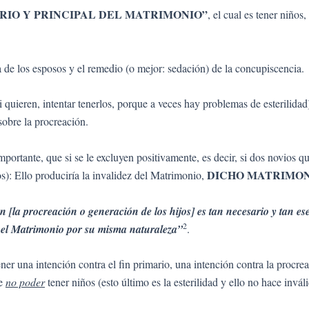
ARIO Y PRINCIPAL DEL MATRIMONIO”
, el cual es tener niños
de los esposos y el remedio (o mejor: sedación) de la concupiscencia.
i quieren, intentar tenerlos, porque a veces hay problemas de esterilidad
sobre la procreación.
mportante, que si se le excluyen positivamente, es decir, si dos novios qu
DICHO MATRIMON
os): Ello produciría la invalidez del Matrimonio,
in [la procreación o generación de los hijos] es tan necesario y tan ese
2
a el Matrimonio por su misma naturaleza”
.
er una intención contra el fin primario, una intención contra la procre
ue
no poder
tener niños (esto último es la esterilidad y ello no hace inv