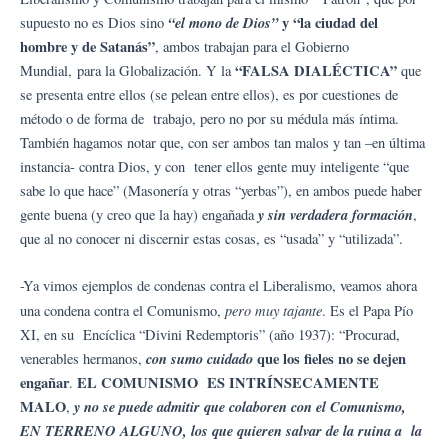
“el mono de Dios”
y “la ciudad del
supuesto no es Dios sino
hombre y de Satanás”
, ambos trabajan para el Gobierno
“FALSA DIALÉCTICA”
Mundial, para la Globalización. Y la
que
se presenta entre ellos (se pelean entre ellos), es por cuestiones de
método o de forma de trabajo, pero no por su médula más íntima.
También hagamos notar que, con ser ambos tan malos y tan –en última
instancia- contra Dios, y con tener ellos gente muy inteligente “que
sabe lo que hace” (Masonería y otras “yerbas”), en ambos puede haber
y sin verdadera formación
gente buena (y creo que la hay) engañada
,
que al no conocer ni discernir estas cosas, es “usada” y “utilizada”.
-Ya vimos ejemplos de condenas contra el Liberalismo, veamos ahora
p
ero muy tajante
una condena contra el Comunismo,
. Es el Papa Pío
XI, en su Encíclica “Divini Redemptoris” (año 1937): “Procurad,
con sumo cuidado
que los fieles
no se dejen
venerables hermanos,
engañar
EL COMUNISMO
ES INTRÍNSECAMENTE
.
MALO
y no se puede admitir que colaboren con el Comunismo,
,
EN TERRENO ALGUNO
,
los que quieren salvar de la ruina a
la