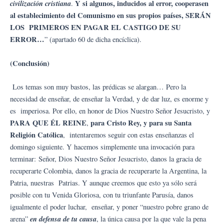
civilización cristiana
Y si algunos, inducidos al error, cooperasen
.
al establecimiento del Comunismo
en sus propios países
,
SERÁN
LOS
PRIMEROS EN PAGAR EL CASTIGO DE SU
ERROR…
” (apartado 60 de dicha encíclica).
(Conclusión)
Los temas son muy bastos, las prédicas se alargan… Pero la
necesidad de enseñar, de enseñar la Verdad, y de dar luz, es enorme y
es imperiosa. Por ello, en honor de Dios Nuestro Señor Jesucristo, y
PARA QUE ÉL REINE
para Cristo Rey, y para su Santa
,
Religión Católica
, intentaremos seguir con estas enseñanzas el
domingo siguiente. Y hacemos simplemente una invocación para
terminar: Señor, Dios Nuestro Señor Jesucristo, danos la gracia de
recuperarte Colombia, danos la gracia de recuperarte la Argentina, la
Patria, nuestras Patrias. Y aunque creemos que esto ya sólo será
posible con tu Venida Gloriosa, con tu triunfante Parusía, danos
igualmente el poder luchar, enseñar, y poner “nuestro pobre grano de
en defensa de tu causa
arena”
, la única causa por la que vale la pena