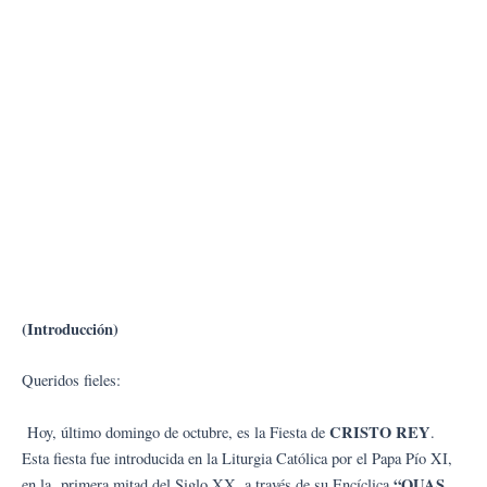
(Introducción)
Queridos fieles:
CRISTO REY
Hoy, último domingo de octubre, es la Fiesta de
.
Esta fiesta fue introducida en la Liturgia Católica por el Papa Pío XI,
“QUAS
en la primera mitad del Siglo XX, a través de su Encíclica