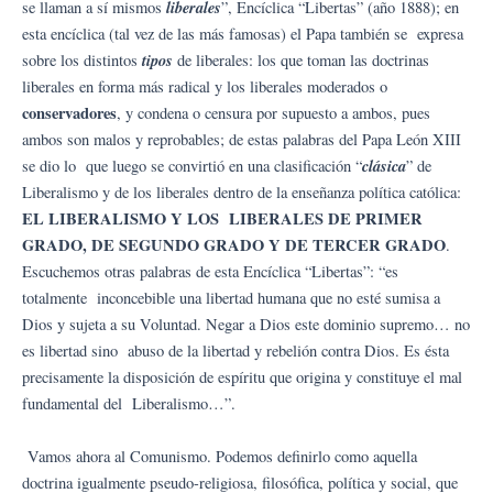
liberales
se llaman a sí mismos
”, Encíclica “Libertas” (año 1888); en
esta encíclica (tal vez de las más famosas) el Papa también se expresa
tipos
sobre los distintos
de liberales: los que toman las doctrinas
liberales en forma más radical y los liberales moderados o
conservadores
, y condena o censura por supuesto a ambos, pues
ambos son malos y reprobables; de estas palabras del Papa León XIII
clásica
se dio lo que luego se convirtió en una clasificación “
” de
Liberalismo y de los liberales dentro de la enseñanza política católica:
EL LIBERALISMO Y LOS LIBERALES DE PRIMER
GRADO, DE SEGUNDO GRADO Y DE TERCER GRADO
.
Escuchemos otras palabras de esta Encíclica “Libertas”: “es
totalmente inconcebible una libertad humana que no esté sumisa a
Dios y sujeta a su Voluntad. Negar a Dios este dominio supremo… no
es libertad sino abuso de la libertad y rebelión contra Dios. Es ésta
precisamente la disposición de espíritu que origina y constituye el mal
fundamental del Liberalismo…”.
Vamos ahora al Comunismo. Podemos definirlo como aquella
doctrina igualmente pseudo-religiosa, filosófica, política y social, que