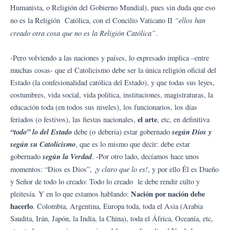
Humanista, o Religión del Gobierno Mundial), pues sin duda que eso
“ellos han
no es la Religión Católica, con el Concilio Vaticano II
creado otra cosa que no es la Religión Católica”
.
-Pero volviendo a las naciones y países, lo expresado implica –entre
muchas cosas- que el Catolicismo debe ser la única religión oficial del
Estado (la confesionalidad católica del Estado), y que todas sus leyes,
costumbres, vida social, vida política, instituciones, magistraturas, la
educación toda (en todos sus niveles), los funcionarios, los días
el arte
feriados (o festivos), las fiestas nacionales,
, etc, en definitiva
“todo” lo del Estado
según Dios y
debe (o debería) estar gobernado
según su Catolicismo
, que es lo mismo que decir: debe estar
según la Verdad
gobernado
. -Por otro lado, decíamos hace unos
¡y claro que lo es!
momentos: “Dios es Dios”,
, y por ello Él es Dueño
y Señor de todo lo creado: Todo lo creado le debe rendir culto y
Nación por nación debe
pleitesía. Y en lo que estamos hablando:
hacerlo
. Colombia, Argentina, Europa toda, toda el Asia (Arabia
Saudita, Irán, Japón, la India, la China), toda el África, Oceanía, etc,