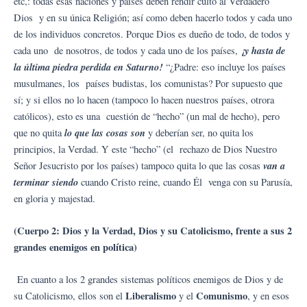
etc,: todas esas naciones y países deben rendir culto al Verdadero
Dios y en su única Religión; así como deben hacerlo todos y cada uno
de los individuos concretos. Porque Dios es dueño de todo, de todos y
¡y hasta de
cada uno de nosotros, de todos y cada uno de los países,
la última piedra perdida en Saturno!
“¿Padre: eso incluye los países
musulmanes, los países budistas, los comunistas? Por supuesto que
sí; y si ellos no lo hacen (tampoco lo hacen nuestros países, otrora
católicos), esto es una cuestión de “hecho” (un mal de hecho), pero
lo que las cosas son
que no quita
y deberían ser, no quita los
principios, la Verdad. Y este “hecho” (el rechazo de Dios Nuestro
van a
Señor Jesucristo por los países) tampoco quita lo que las cosas
terminar siendo
cuando Cristo reine, cuando Él venga con su Parusía,
en gloria y majestad.
(Cuerpo 2: Dios y la Verdad, Dios y su Catolicismo, frente a sus 2
grandes enemigos en política)
En cuanto a los 2 grandes sistemas políticos enemigos de Dios y de
Liberalismo
Comunismo
su Catolicismo, ellos son el
y el
, y en esos