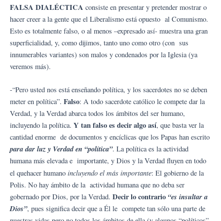
FALSA DIALÉCTICA
consiste en presentar y pretender mostrar o
hacer creer a la gente que el Liberalismo está opuesto al Comunismo.
Esto es totalmente falso, o al menos –expresado así- muestra una gran
superficialidad, y, como dijimos, tanto uno como otro (con sus
innumerables variantes) son malos y condenados por la Iglesia (ya
veremos más).
-“Pero usted nos está enseñando política, y los sacerdotes no se deben
Falso
meter en política”.
: A todo sacerdote católico le compete dar la
Verdad, y la Verdad abarca todos los ámbitos del ser humano,
Y tan falso es decir algo así
incluyendo la política.
, que basta ver la
cantidad enorme de documentos y encíclicas que los Papas han escrito
para dar luz y Verdad en “política”
. La política es la actividad
humana más elevada e importante, y Dios y la Verdad fluyen en todo
incluyendo el más importante
el quehacer humano
: El gobierno de la
Polis. No hay ámbito de la actividad humana que no deba ser
Decir lo contrario
“es insultar a
gobernado por Dios, por la Verdad.
Dios”
, pues significa decir que a Él le compete tan sólo una parte de
nuestras vidas pero no todos los ámbitos de ella (y algunos “políticos”