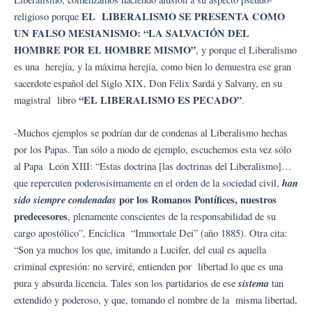
EL LIBERALISMO SE PRESENTA COMO
religioso porque
UN FALSO MESIANISMO: “LA SALVACIÓN DEL
HOMBRE POR EL HOMBRE MISMO”
, y porque el Liberalismo
es una herejía, y la máxima herejía, como bien lo demuestra ese gran
sacerdote español del Siglo XIX, Don Félix Sardá y Salvany, en su
“EL LIBERALISMO ES PECADO”
magistral libro
.
-Muchos ejemplos se podrían dar de condenas al Liberalismo hechas
por los Papas. Tan sólo a modo de ejemplo, escuchemos esta vez sólo
al Papa León XIII: “Estas doctrina [las doctrinas del Liberalismo]…
han
que repercuten poderosísimamente en el orden de la sociedad civil,
sido
siempre
condenadas
por los Romanos Pontífices, nuestros
predecesores
, plenamente conscientes de la responsabilidad de su
cargo apostólico”, Encíclica “Immortale Dei” (año 1885). Otra cita:
“Son ya muchos los que, imitando a Lucifer, del cual es aquella
criminal expresión: no serviré, entienden por libertad lo que es una
sistema
pura y absurda licencia. Tales son los partidarios de ese
tan
extendido y poderoso, y que, tomando el nombre de la misma libertad,