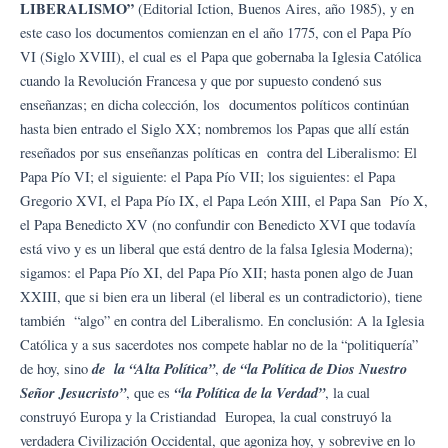
LIBERALISMO”
(Editorial Iction, Buenos Aires, año 1985), y en
este caso los documentos comienzan en el año 1775, con el Papa Pío
VI (Siglo XVIII), el cual es el Papa que gobernaba la Iglesia Católica
cuando la Revolución Francesa y que por supuesto condenó sus
enseñanzas; en dicha colección, los documentos políticos continúan
hasta bien entrado el Siglo XX; nombremos los Papas que allí están
reseñados por sus enseñanzas políticas en contra del Liberalismo: El
Papa Pío VI; el siguiente: el Papa Pío VII; los siguientes: el Papa
Gregorio XVI, el Papa Pío IX, el Papa León XIII, el Papa San Pío X,
el Papa Benedicto XV (no confundir con Benedicto XVI que todavía
está vivo y es un liberal que está dentro de la falsa Iglesia Moderna);
sigamos: el Papa Pío XI, del Papa Pío XII; hasta ponen algo de Juan
XXIII, que si bien era un liberal (el liberal es un contradictorio), tiene
también “algo” en contra del Liberalismo. En conclusión: A la Iglesia
Católica y a sus sacerdotes nos compete hablar no de la “politiquería”
de la “Alta Política”
de “la Política de Dios Nuestro
de hoy, sino
,
Señor Jesucristo”
“la Política de la Verdad”
, que es
, la cual
construyó Europa y la Cristiandad Europea, la cual construyó la
verdadera Civilización Occidental, que agoniza hoy, y sobrevive en lo