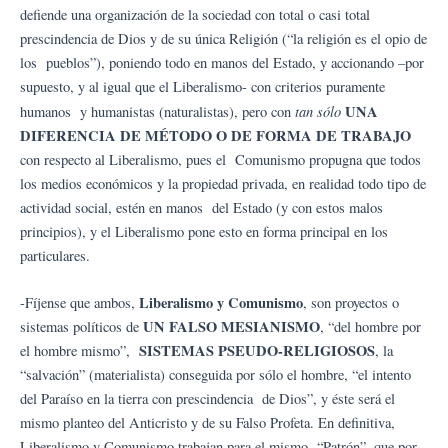
defiende una organización de la sociedad con total o casi total
prescindencia de Dios y de su única Religión (“la religión es el opio de
los pueblos”), poniendo todo en manos del Estado, y accionando –por
supuesto, y al igual que el Liberalismo- con criterios puramente
tan sólo
UNA
humanos y humanistas (naturalistas), pero con
DIFERENCIA DE MÉTODO O DE FORMA DE TRABAJO
con respecto al Liberalismo, pues el Comunismo propugna que todos
los medios económicos y la propiedad privada, en realidad todo tipo de
actividad social, estén en manos del Estado (y con estos malos
principios), y el Liberalismo pone esto en forma principal en los
particulares.
Liberalismo y Comunismo
-Fíjense que ambos,
, son proyectos o
UN FALSO MESIANISMO
sistemas políticos de
, “del hombre por
SISTEMAS PSEUDO-RELIGIOSOS
el hombre mismo”,
, la
“salvación” (materialista) conseguida por sólo el hombre, “el intento
del Paraíso en la tierra con prescindencia de Dios”, y éste será el
mismo planteo del Anticristo y de su Falso Profeta. En definitiva,
Liberalismo y Comunismo trabajan para el mismo “Patrón”, que por