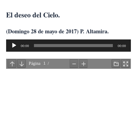
Ir
al
El deseo del Cielo.
contenido
(Domingo 28 de mayo de 2017) P. Altamira.
Reproductor
00:00
00:00
de
audio