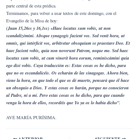
parte central de esta prédica.
Terminamos, para volver a usar textos de este domingo, con el
Evangelio de la Misa de hoy:
(Juan 15,26ss y 16,1ss) «Haec locutus sum vobis, ut non
scandalizémini. Absque synagogis facient vos. Sed venit hora, ut
omnis, qui intérficit vos, arbitretur obsequium se praestare Deo. Et
haec facient vobis, quia non noverunt Patrem, neque me. Sed haec
locutus sum vobis, ut cum vénerit hora eorum, reminiscámini quia
ego dixi vobis. Cuya traducción es: Estas cosas os he dicho, para
que no os escandalicéis. Os echarán de las sinagogas. Ahora bien,
viene la hora, en que todo el que os dé muerte, pensará que él hace
un obsequio a Dios. Y estas cosas os harán, porque no conocieron
al Padre, ni a mí. Pero estas cosas os he dicho, para que cuando
venga la hora de ellos, recordéis que Yo ya os lo había dicho”.
AVE MARÍA PURÍSIMA.
ANTERIOR
SIGUIENTE