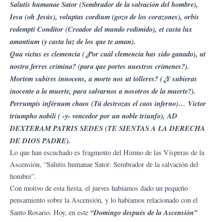
Salutis humanae Sator (Sembrador de la salvación del hombre),
Iesu (oh Jesús), voluptas cordium (gozo de los corazones), orbis
redempti Conditor (Creador del mundo redimido), et casta lux
amantium (y casta luz de los que te aman).
Qua victus es clemencia (¿Por cuál clemencia has sido ganado), ut
nostra ferres crímina? (para que portes nuestros crímenes?).
Mortem subires innocens, a morte nos ut tólleres? (¿Y subieras
inocente a la muerte, para salvarnos a nosotros de la muerte?).
Perrumpis inférnum chaos (Tú destrozas el caos inferno)… Víctor
triumpho nobili ( -y- vencedor por un noble triunfo), AD
DEXTERAM PATRIS SEDES (TE SIENTAS A LA DERECHA
DE DIOS PADRE).
Lo que han escuchado es fragmento del Himno de las Vísperas de la
Ascensión, “Salutis humanae Sator: Sembrador de la salvación del
hombre”.
Con motivo de esta fiesta, el jueves habíamos dado un pequeño
pensamiento sobre la Ascensión, y lo habíamos relacionado con el
“Domingo después de la Ascensión”
Santo Rosario. Hoy, en este