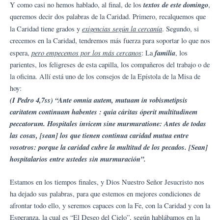
textos de este domingo
Y como casi no hemos hablado, al final, de los
,
queremos decir dos palabras de la Caridad. Primero, recalquemos que
exigencias según la cercanía
la Caridad tiene grados y
. Segundo, si
crecemos en la Caridad, tendremos más fuerza para soportar lo que nos
pero empecemos por los más cercanos
familia
espera,
: La
, los
parientes, los feligreses de esta capilla, los compañeros del trabajo o de
la oficina. Allí está uno de los consejos de la Epístola de la Misa de
hoy:
(I Pedro 4,7ss) “Ante omnia autem, mutuam in vobismetipsis
caritatem continuam habentes : quia cáritas óperit multitudinem
peccatorum. Hospitales ínvicem sine murmuratione: Antes de todas
las cosas, [sean] los que tienen continua caridad mutua entre
vosotros: porque la caridad cubre la multitud de los pecados. [Sean]
hospitalarios entre ustedes sin murmuración”.
Estamos en los tiempos finales, y Dios Nuestro Señor Jesucristo nos
ha dejado sus palabras, para que estemos en mejores condiciones de
afrontar todo ello, y seremos capaces con la Fe, con la Caridad y con la
Esperanza, la cual es “El Deseo del Cielo”, según hablábamos en la