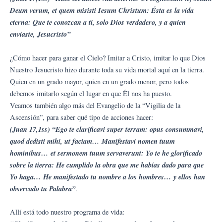
Deum verum, et quem misisti Iesum Christum: Ésta es la vida
eterna: Que te conozcan a ti, solo Dios verdadero, y a quien
enviaste, Jesucristo”
¿Cómo hacer para ganar el Cielo? Imitar a Cristo, imitar lo que Dios
Nuestro Jesucristo hizo durante toda su vida mortal aquí en la tierra.
Quien en un grado mayor, quien en un grado menor, pero todos
debemos imitarlo según el lugar en que Él nos ha puesto.
Veamos también algo más del Evangelio de la “Vigilia de la
Ascensión”, para saber qué tipo de acciones hacer:
(Juan 17,1ss) “Ego te clarificavi super terram: opus consummavi,
quod dedisti mihi, ut faciam… Manifestavi nomen tuum
homínibus… et sermonem tuum servaverunt: Yo te he glorificado
sobre la tierra: He cumplido la obra que me habías dado para que
Yo haga… He manifestado tu nombre a los hombres… y ellos han
observado tu Palabra”
.
Allí está todo nuestro programa de vida: