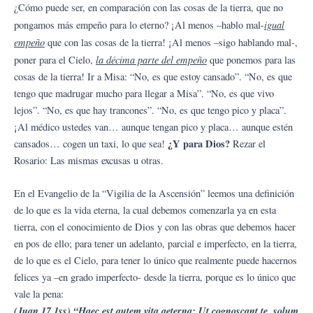
¿Cómo puede ser, en comparación con las cosas de la tierra, que no
igual
pongamos más empeño para lo eterno? ¡Al menos –hablo mal-
empeño
que con las cosas de la tierra! ¡Al menos –sigo hablando mal-,
la décima parte del empeño
poner para el Cielo,
que ponemos para las
cosas de la tierra! Ir a Misa: “No, es que estoy cansado”. “No, es que
tengo que madrugar mucho para llegar a Misa”. “No, es que vivo
lejos”. “No, es que hay trancones”. “No, es que tengo pico y placa”.
¡Al médico ustedes van… aunque tengan pico y placa… aunque estén
¿Y para Dios?
cansados… cogen un taxi, lo que sea!
Rezar el
Rosario: Las mismas excusas u otras.
En el Evangelio de la “Vigilia de la Ascensión” leemos una definición
de lo que es la vida eterna, la cual debemos comenzarla ya en esta
tierra, con el conocimiento de Dios y con las obras que debemos hacer
en pos de ello; para tener un adelanto, parcial e imperfecto, en la tierra,
de lo que es el Cielo, para tener lo único que realmente puede hacernos
felices ya –en grado imperfecto- desde la tierra, porque es lo único que
vale la pena:
(Juan 17,1ss) “Haec est autem vita aeterna: Ut cognoscant te, solum