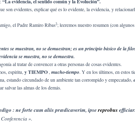
“La evidencia, el sentido común y la Evolución”.
o:
 que son evidentes, explicar qué es lo evidente, la evidencia, y relacio
2
 amigo, el Padre Ramiro Ribas
; leeremos nuestro resumen (con alguno
entes se muestran, no se demuestran; es un principio básico de la filo
evidencia se muestra, no se demuestra.
agonía al tratar de convencer a otras personas de cosas evidentes.
y TIEMPO
mos, espíritu,
,
mucho-tiempo
. Y en los últimos, en estos 
 alma, estando circundado de un ambiente tan corrompido y empecatado,
ar salvar las almas de los demás.
edigo : ne forte cum aliis prædicaverim, ipse
reprobus
efficiar
 Conferencia ».