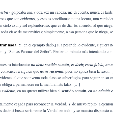
uestra»
golpeaba una y otra vez mi cabeza, me di cuenta, nunca es tard
cosas que son
evidentes
, y esto es sencillamente una locura, una verdade
on cielo azul y sol esplendoroso, que es de día. Es absurdo, al que nie
 toda clase de matemáticas; simplemente, a esa persona que lo niega, se l
trar nada.
Y [en el ejemplo dado,] si a pesar de lo evidente, siguiera 
ión, y “Santas Pascuas del Señor”. Perder un minuto más intentando conv
uestro interlocutor
no tiene sentido común, es decir, recto juicio, no
ar convencer a alguien que
no es racional
, pues no aplica bien la razón.
vidente, al que se inventa toda clase se subterfugios para seguir en su 
le obliga a permanecer en la mentira más falaz. […]
sentido común,
 evidente
, en no querer utilizar bien el
en no admitir e
otalmente cegada para reconocer la Verdad. Y de nuevo repito: alejémono
es decir si busca seriamente la Verdad en todo, y se muestra dispuesto a