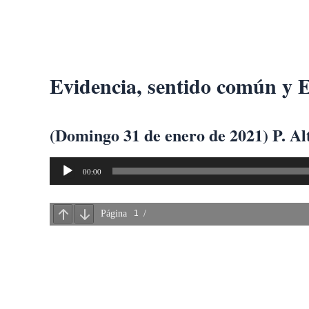
Ir
al
contenido
Evidencia, sentido común y E
(Domingo 31 de enero de 2021) P. Al
Reproductor
00:00
de
audio