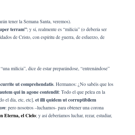
jarán tener la Semana Santa, veremos).
 super terram”
; y sí, realmente es “milicia” (o debería ser
dados de Cristo, con espíritu de guerra, de esfuerzo, de
 “una milicia”, dice de estar preparándose, “entrenándose”
c currite ut comprehendatis
. Hermanos: ¿No sabéis que los
autem qui in agone contendit
: Todo el que pelea en la
et illi quidem ut corruptibilem
 el día, etc, etc],
tam
: pero nosotros –luchamos- para obtener una corona
ón Eterna, el Cielo
; y así deberíamos luchar, rezar, estudiar,