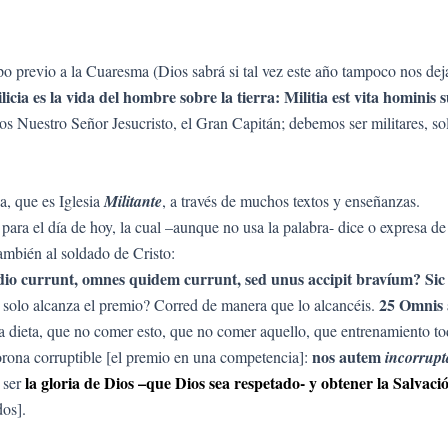
po previo a la Cuaresma (Dios sabrá si tal vez este año tampoco nos de
licia es la vida del hombre sobre la tierra: Militia est vita hominis
os Nuestro Señor Jesucristo, el Gran Capitán; debemos ser militares, sol
ca, que es Iglesia
Militante
, a través de muchos textos y enseñanzas.
para el día de hoy, la cual –aunque no usa la palabra- dice o expresa de
también al soldado de Cristo:
 stadio currunt, omnes quidem currunt, sed unus accipit bravíum? Si
25 Omnis 
o solo alcanza el premio? Corred de manera que lo alcancéis.
a dieta, que no comer esto, que no comer aquello, que entrenamiento todo
nos autem
corona corruptible [el premio en una competencia]:
incorrup
la gloria de Dios –que Dios sea respetado- y obtener la Salvaci
 ser
dos].