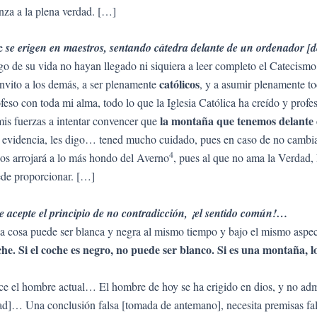
danza a la plena verdad. […]
ue
se erigen en maestros, sentando cátedra delante de un ordenador [
rgo de su vida no hayan llegado ni siquiera a leer completo el Catecismo
católicos
invito a los demás, a ser plenamente
, y a asumir plenamente to
ofeso con toda mi alma, todo lo que la Iglesia Católica ha creído y prof
la montaña que tenemos delante 
mis fuerzas a intentar convencer que
a evidencia, les digo… tened mucho cuidado, pues en caso de no cambiar
4
e os arrojará a lo más hondo del Averno
, pues al que no ama la Verdad, D
ede proporcionar. […]
e acepte el principio de no contradicción, ¡el sentido común!…
na cosa puede ser blanca y negra al mismo tiempo y bajo el mismo aspecto
che. Si el coche es negro, no puede ser blanco. Si es una montaña, 
ce el hombre actual… El hombre de hoy se ha erigido en dios, y no admi
ad]… Una conclusión falsa [tomada de antemano], necesita premisas fal