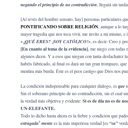
negando el principio de no contradicción
, llegará sin tar
[Al revés del hombre sensato, hay] personas particulares q
PONTIFICANDO SOBRE RELIGIÓN
, aunque a lo la
mayor tragedia que nos toca vivir, me invito a mí mismo, e 
«¿QUÉ ERES? ¡SOY CATÓLICO!»
, es decir: Creo y pr
[En cuanto al tema de la evidencia]
, me niego con todas 
algunos dicen. Y a esos que niegan con tanta desfachatez l
habéis fabricado, al final os dará un tan gran trompazo, qu
mentira más burda. Éste es el peor castigo que Dios nos pu
La condición indispensable para cualquier diálogo, es
que s
Sin el soberano principio de no contradicción, sin el cual u
Si es de día no es de no
la verdad más objetiva y evidente:
UN-ELEFANTE.
Todo lo dicho hasta ahora es la fiebre y condición que pade
5
estragada
mente
es la más imperiosa verdad [es
“su”
verd