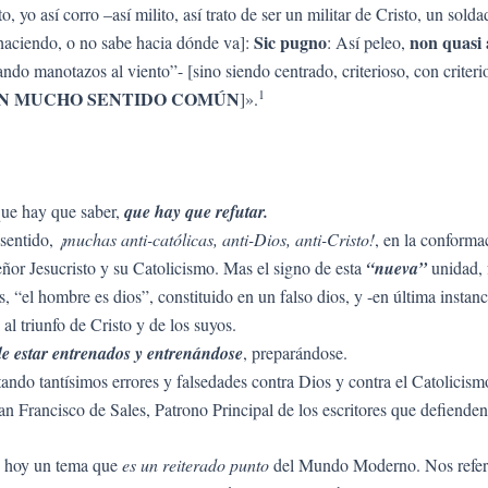
to, yo así corro –así milito, así trato de ser un militar de Cristo, un sold
Sic pugno
non quasi
 haciendo, o no sabe hacia dónde va]:
: Así peleo,
do manotazos al viento”- [sino siendo centrado, criterioso, con criteri
1
N MUCHO SENTIDO COMÚN
]».
que hay que saber,
que hay que refutar.
 sentido,
¡muchas anti-católicas, anti-Dios, anti-Cristo!
, en la conforma
eñor Jesucristo y su Catolicismo. Mas el signo de esta
“nueva”
unidad, 
os, “el hombre es dios”, constituido en un falso dios, y -en última insta
al triunfo de Cristo y de los suyos.
de estar entrenados y entrenándose
, preparándose.
tando tantísimos errores y falsedades contra Dios y contra el Catolicis
San Francisco de Sales, Patrono Principal de los escritores que defienden
de hoy un tema que
es un reiterado punto
del Mundo Moderno. Nos refe