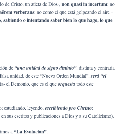
non quasi in incertum
ado de Cristo, un atleta de Dios-,
: no
 aërem verberans
: no como el que está golpeando el aire –
sabiendo o intentando saber bien lo que hago, lo que
o,
ción de
“una unidad de signo distinto”
, distinta y contraria
falsa unidad, de este “Nuevo Orden Mundial”,
será “el
ncia- el Demonio, que es el que
orquesta
todo este
mo; estudiando, leyendo,
escribiendo pro Christo
:
 en sus escritos y publicaciones a Dios y a su Catolicismo).
“La Evolución”
rimos a
.