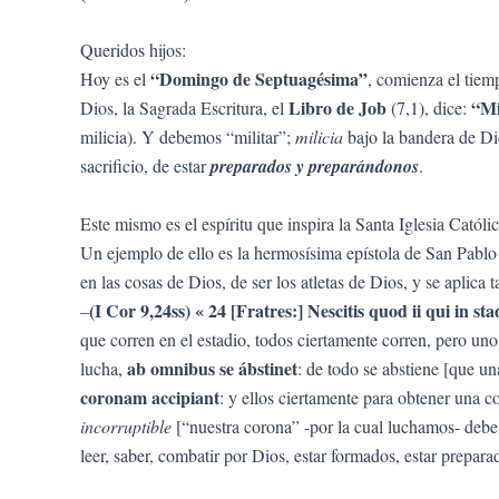
Queridos hijos:
“Domingo de Septuagésima”
Hoy es el
, comienza el tiem
Libro de Job
“Mi
Dios, la Sagrada Escritura, el
(7,1), dice:
milicia). Y debemos “militar”;
milicia
bajo la bandera de Di
sacrificio, de estar
preparados y preparándonos
.
Este mismo es el espíritu que inspira la Santa Iglesia Católi
Un ejemplo de ello es la hermosísima epístola de San Pablo 
en las cosas de Dios, de ser los atletas de Dios, y se aplica 
(I Cor 9,24ss) « 24 [Fratres:] Nescitis quod ii qui in
–
que corren en el estadio, todos ciertamente corren, pero un
ab omnibus se ábstinet
lucha,
: de todo se abstiene [que un
coronam accipiant
: y ellos ciertamente para obtener una 
incorruptible
[“nuestra corona” -por la cual luchamos- debe
leer, saber, combatir por Dios, estar formados, estar prepara