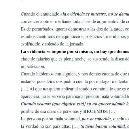
Cuando el enunciado
«la evidencia se muestra, no se dem
convencer a otros -mediante toda clase de argumentos- de 
Es de perturbados, querer demostrar a las dos de la tarde, c
3
estudios científicos de equinoccios, solsticios
, meridianos y
espléndido y soleado de la jornada.
La evidencia se impone por sí misma, no hay que demos
clase de falacias que es plena noche, se suspende la discus
imperfección.
Cuando hablemos con alguien, y nos demos cuenta de que n
instante, pues Dios nos pedirá cuenta por dialogar e intent
(…) Al que
no
quiera aplicar el sentido común a lo que es e
apareciera, no le serviría para nada, pues su mala voluntad 
Cuando veamos [que alguien está] en no querer admitir lo
RECEMOS
posible de esa clase de personas y
. […]
La persona por su mala voluntad,
por su soberbia
, queda t
la Verdad no son para ellas. […]
Si tiene buena voluntad
, 