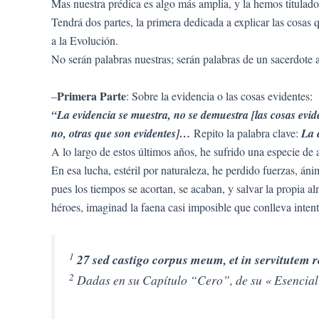
Mas nuestra prédica es algo más amplia, y la hemos titulad
Tendrá dos partes, la primera dedicada a explicar las cosas
a la Evolución.
No serán palabras nuestras; serán palabras de un sacerdote
Primera Parte
–
: Sobre la evidencia o las cosas evidentes:
“La evidencia se muestra, no se demuestra [las cosas evid
no, otras que son evidentes]…
Repito la palabra clave:
La 
A lo largo de estos últimos años, he sufrido una especie de 
En esa lucha, estéril por naturaleza, he perdido fuerzas, áni
pues los tiempos se acortan, se acaban, y salvar la propia
héroes, imaginad la faena casi imposible que conlleva intent
1
27 sed castigo corpus meum, et in servitutem r
2
Dadas en su Capítulo “Cero”, de su « Esencial