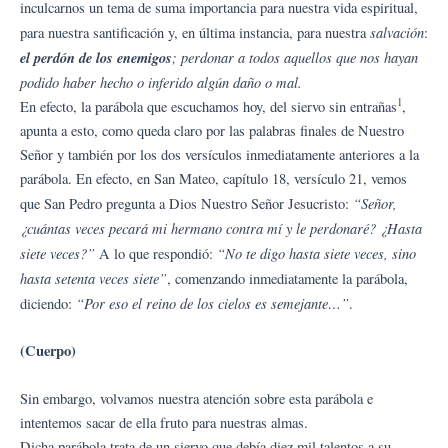
inculcarnos un tema de suma importancia para nuestra vida espiritual,
salvación
para nuestra santificación y, en última instancia, para nuestra
:
el perdón de los enemigos
; perdonar a todos aquellos que nos hayan
podido haber hecho o inferido algún daño o mal.
1
En efecto, la parábola que escuchamos hoy, del siervo sin entrañas
,
apunta a esto, como queda claro por las palabras finales de Nuestro
Señor y también por los dos versículos inmediatamente anteriores a la
parábola. En efecto, en San Mateo, capítulo 18, versículo 21, vemos
“Señor,
que San Pedro pregunta a Dios Nuestro Señor Jesucristo:
¿cuántas veces pecará mi hermano contra mí y le perdonaré? ¿Hasta
siete veces?”
“No te digo hasta siete veces, sino
A lo que respondió:
hasta setenta veces siete”
, comenzando inmediatamente la parábola,
“Por eso el reino de los cielos es semejante…”
diciendo:
.
(Cuerpo)
Sin embargo, volvamos nuestra atención sobre esta parábola e
intentemos sacar de ella fruto para nuestras almas.
Dicha parábola trata de un siervo que debía diez mil talentos a su