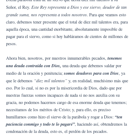
Este Rey representa a Dios y ese siervo, deudor de tan
Señor, el Rey.
grande suma, nos representa a todos nosotros
. Para que veamos esto
claro, debemos tener presente que el total de diez mil talentos era, para
aquella época, una cantidad exorbitante, absolutamente imposible de
pagar para el siervo, como si hoy habláramos de cientos de millones de
pesos.
tenemos
Ahora bien, nosotros, por nuestros innumerables pecados,
una deuda contraída con Dios,
una deuda que debemos saldar por
somos deudores para con Dios
medio de la oración y penitencia;
, ya
“diez mil talentos”
que le debemos
y, en realidad, muchísimo más que
eso. Por lo cual, si no es por la misericordia de Dios, dado que por
nuestras fuerzas somos incapaces de nada si no nos auxilia con su
gracia, no podemos hacernos cargo de esa enorme deuda que tenemos;
necesitamos de los méritos de Cristo; y, para ello, es preciso
“ten
humillarnos como hizo el siervo de la parábola y rogar a Dios:
paciencia conmigo y todo te lo pagaré”
, haciendo así, obtendremos la
condonación de la deuda, esto es, el perdón de los pecados.