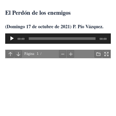
Ir
al
El Perdón de los enemigos
contenido
(Domingo 17 de octubre de 2021) P. Pío Vázquez.
Reproductor
00:00
00:00
de
audio