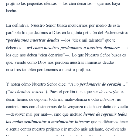
prójimo las pequeñas ofensas —los cien denarios— que nos haya
hecho.
En definitiva, Nuestro Señor busca inculcarnos por medio de esta
parábola lo que decimos a Dios en la quinta petición del Padrenuestro:
“perdónanos nuestras deudas
—los “diez mil talentos” que te
así como nosotros perdonamos a nuestros deudores
debemos—
—a
los que nos deben “cien denarios”—. Lo que Nuestro Señor busca es
que, viendo cómo Dios nos perdona nuestras inmensas deudas,
nosotros también perdonemos a nuestro prójimo.
“si no perdonareis
de corazón
…”
Y noten cómo Nuestro Señor dice:
(“de córdibus vestris”)
de corazón
. Pues el perdón tiene que ser
, es
internos
decir, hemos de deponer toda ira, malevolencia u odio
; no
contentarnos con abstenernos de la venganza o de hacer daño de vuelta
hemos de reprimir todos
—devolver mal por mal—, sino que incluso
los malos sentimientos o movimientos internos
que pudiéramos tener
o sentir contra nuestro prójimo e ir mucho más adelante, devolviendo