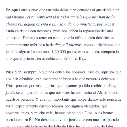
En aquel otro siervo que tan sólo debía cien denarios al que debía diez
están representados todos aquellos que nos han hecho
mil talentos,
alguna vez alguna afrenta o injuria o daño o injusticia
, por lo cual
están en deuda con nosotros, pues nos deben la reparación del mal
cometido. Debemos tener en cuenta que la cifra de cien denarios es
diez mil talentos
supremamente inferior a la de
, como si dijéramos que
le debía algo así como unos $ 20,000 pesos; esto es, nada, comparado
a lo que el primer siervo debía a su Señor, el Rey.
Pues bien, siempre lo que nos deben los hombres, esto es, aquellos que
nos han ofendido, es sumamente inferior a lo que nosotros debemos a
Dios, porque, por más injurias que hayamos podido recibir de ellos,
jamás se compararán a las que nosotros hemos hecho al Altísimo con
nuestros pecados. Y es muy importante que no perdamos esto nunca de
vista, especialmente cuando seamos por alguien ofendidos: que
nosotros antes, y mucho más, hemos ofendido a Dios, pues hemos
pecado contra Él. No debemos olvidar jamás que con nuestros pecados
hemos causado la Muerte del Hijo de Dios hecho hombre, de Dios