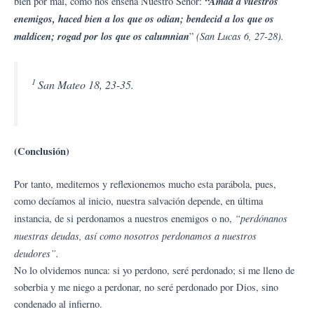
“Amad a vuestros
bien por mal, como nos enseña Nuestro Señor:
enemigos, haced bien a los que os odian; bendecid a los que os
maldicen; rogad por los que os calumnian
(San Lucas 6, 27-28).
”
1
San Mateo 18, 23-35.
(Conclusión)
Por tanto, meditemos y reflexionemos mucho esta parábola, pues,
como decíamos al inicio, nuestra salvación depende, en última
“perdónanos
instancia, de si perdonamos a nuestros enemigos o no,
nuestras deudas, así como nosotros perdonamos a nuestros
deudores”.
No lo olvidemos nunca: si yo perdono, seré perdonado; si me lleno de
soberbia y me niego a perdonar, no seré perdonado por Dios, sino
condenado al infierno.