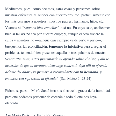
Meditemos, pues, como decimos, estas cosas y pensemos sobre
nuestras diferentes relaciones con nuestro prójimo, particularmente con
los más cercanos a nosotros: nuestros padres, hermanos, hijos, etc.
“estamos bien con ellos”
Veamos si
o si no. En cuyo caso, analicemos
bien si tal vez no sea por nuestra culpa; y, aunque el otro tuviere la
culpa y nosotros no —aunque casi siempre va de parte y parte—,
tomemos la iniciativa
busquemos la reconciliación,
para arreglar el
problema, teniendo bien presentes aquellas otras palabras de nuestro
“Si, pues, estás presentando tu ofrenda sobre el altar, y allí te
Señor:
acuerdas de que tu hermano tiene algo contra ti, deja allí tu ofrenda
delante del altar y
ve primero a reconciliarte con tu hermano
, y
entonces ven y presenta tu ofrenda”
(San Mateo 5, 23-24) .
Pidamos, pues, a María Santísima nos alcance la gracia de la humildad,
para que podamos perdonar de corazón a todo el que nos haya
ofendido.
Ave María Purísima. Padre Pío Vázquez.