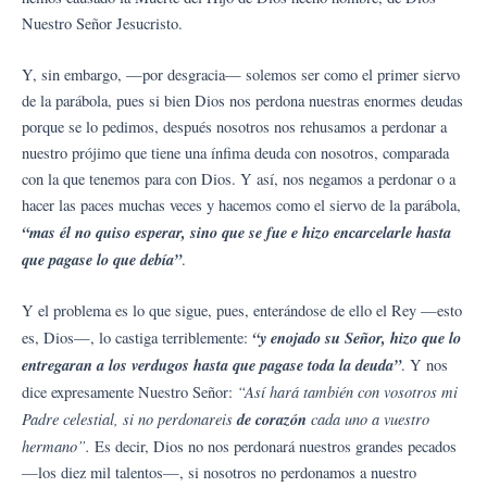
Nuestro Señor Jesucristo.
Y, sin embargo, —por desgracia— solemos ser como el primer siervo
de la parábola, pues si bien Dios nos perdona nuestras enormes deudas
porque se lo pedimos, después nosotros nos rehusamos a perdonar a
nuestro prójimo que tiene una ínfima deuda con nosotros, comparada
con la que tenemos para con Dios. Y así, nos negamos a perdonar o a
hacer las paces muchas veces y hacemos como el siervo de la parábola,
“mas él no quiso esperar, sino que se fue e hizo encarcelarle hasta
que pagase lo que debía”
.
Y el problema es lo que sigue, pues, enterándose de ello el Rey —esto
“y enojado su Señor, hizo que lo
es, Dios—, lo castiga terriblemente:
entregaran a los verdugos hasta que pagase toda la deuda”
. Y nos
“Así hará también con vosotros mi
dice expresamente Nuestro Señor:
Padre celestial, si no perdonareis
de corazón
cada uno a vuestro
hermano”.
Es decir, Dios no nos perdonará nuestros grandes pecados
—los diez mil talentos—, si nosotros no perdonamos a nuestro