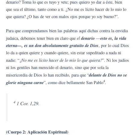
denario? Toma lo que es tuyo y vete; pues quiero yo dar a éste, bien
que sea el último, tanto como a ti. ¿No me es lícito hacer de lo mío lo
que quiera? ¿O has de ver con malos ojos porque yo soy bueno?”.
Para que comprendamos bien las palabras aquí dichas contra la envidia
el
denario
esto es, la vida
judaica, debemos tener bien en claro que
—
eterna—, es un don absolutamente gratuito de Dios
, por lo cual Dios
lo da a quien quiere y cuando quiere, sin estar supeditado a nada ni
¿No me es lícito hacer de lo mío lo que quiera?
nadie: “
”. Ni los judíos
ni los gentiles han merecido el denario, sino que por sola la
delante de Dios no se
misericordia de Dios lo han recibido, para que “
4
gloríe ninguna carne
”, como dice bellamente San Pablo
.
4
1 Cor. 1,29.
(Cuerpo 2: Aplicación Espiritual)