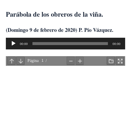
Ir
al
Parábola de los obreros de la viña.
contenido
(Domingo 9 de febrero de 2020) P. Pío Vázquez.
Reproductor
00:00
00:00
de
audio