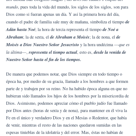
mundo
, pues toda la vida del mundo, los siglos de los siglos, son para
Dios como si fueran apenas un día. Y así la primera hora del día,
de
cuando el padre de familia sale muy de mañana, simboliza el tiempo
Adán hasta Noé
de Noé a
; la hora de tercia representa el tiempo
Abraham
de Abraham a Moisé
s
de
; la de sexta, el
; la de nona, el
Moisés a Dios Nuestro Señor Jesucristo
que es
y la hora undécima —
la última
representa el tiempo actual
desde la venida de
—,
, esto es,
Nuestro Señor hasta el fin de los tiempos.
De manera que podemos notar, que Dios siempre en todo tiempo o
época ha, por medio de su gracia, llamado a los hombres a que formen
parte de y trabajen por su reino. No ha habido época alguna en que no
hubieran sido llamados los hijos de los hombres por la misericordia de
Dios. Asimismo, podemos apreciar cómo el pueblo judío fue llamado
por Dios antes (horas de sexta y de nona), para mantener en él viva la
Fe en el único y verdadero Dios y en el Mesías o Redentor, que había
de venir, mientras el resto de las naciones quedaron sumidas en las
espesas tinieblas de la idolatría y del error. Mas, éstas no habían de