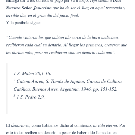
representa a
Dios
encarga dar a los obreros el pago por su trabajo,
Nuestro Señor Jesucristo
que ha de ser el Juez en aquel tremendo y
terrible día, en el gran día del juicio final.
Y la parábola sigue:
“Cuando vinieron los que habían ido cerca de la hora undécima,
recibieron cada cual su denario. Al llegar los primeros, creyeron que
les darían más; pero no recibieron sino un denario cada uno”.
1 S. Mateo 20,1-16.
2
Catena Aurea, S. Tomás de Aquino, Cursos de Cultura
Católica, Buenos Aires, Argentina, 1946, pp. 151-152.
3
1 S. Pedro 2,9.
denario
la vida eterna
El
es, como habíamos dicho al comienzo,
. Por
esto todos reciben un denario, a pesar de haber sido llamados en