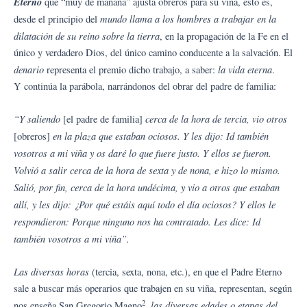
Eterno
que “muy de mañana” ajusta obreros para su viña, esto es,
mundo llama a los hombres a trabajar en la
desde el principio del
dilatación de su reino sobre la tierra
, en la propagación de la Fe en el
único y verdadero Dios, del único camino conducente a la salvación. El
denario
la vida eterna
representa el premio dicho trabajo, a saber:
.
Y continúa la parábola, narrándonos del obrar del padre de familia:
“Y saliendo
cerca de la hora de tercia, vio otros
[el padre de familia]
en la plaza que estaban ociosos. Y les dijo: Id también
[obreros]
vosotros a mi viña y os daré lo que fuere justo. Y ellos se fueron.
Volvió a salir cerca de la hora de sexta y de nona, e hizo lo mismo.
Salió, por fin, cerca de la hora undécima, y vio a otros que estaban
allí, y les dijo: ¿Por qué estáis aquí todo el día ociosos? Y ellos le
respondieron: Porque ninguno nos ha contratado. Les dice: Id
también vosotros a mi viña”.
Las diversas horas
(tercia, sexta, nona, etc.), en que el Padre Eterno
sale a buscar más operarios que trabajen en su viña, representan, según
2
las diversas edades o etapas del
nos enseña San Gregorio Magno
,