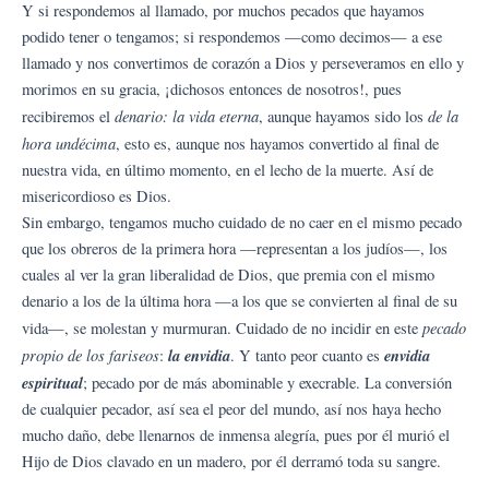
Y si respondemos al llamado, por muchos pecados que hayamos
podido tener o tengamos; si respondemos —como decimos— a ese
llamado y nos convertimos de corazón a Dios y perseveramos en ello y
morimos en su gracia, ¡dichosos entonces de nosotros!, pues
denario: la vida eterna
de la
recibiremos el
, aunque hayamos sido los
hora undécima
, esto es, aunque nos hayamos convertido al final de
nuestra vida, en último momento, en el lecho de la muerte. Así de
misericordioso es Dios.
Sin embargo, tengamos mucho cuidado de no caer en el mismo pecado
que los obreros de la primera hora —representan a los judíos—, los
cuales al ver la gran liberalidad de Dios, que premia con el mismo
denario a los de la última hora —a los que se convierten al final de su
pecado
vida—, se molestan y murmuran. Cuidado de no incidir en este
propio de los fariseos
la envidia
envidia
:
. Y tanto peor cuanto es
espiritual
; pecado por de más abominable y execrable. La conversión
de cualquier pecador, así sea el peor del mundo, así nos haya hecho
mucho daño, debe llenarnos de inmensa alegría, pues por él murió el
Hijo de Dios clavado en un madero, por él derramó toda su sangre.