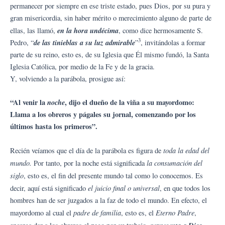
permanecer por siempre en ese triste estado, pues Dios, por su pura y
gran misericordia, sin haber mérito o merecimiento alguno de parte de
en la hora undécima
ellas, las llamó,
, como dice hermosamente S.
3
de las tinieblas a su luz admirable
Pedro, “
”
, invitándolas a formar
parte de su reino, esto es, de su Iglesia que Él mismo fundó, la Santa
Iglesia Católica, por medio de la Fe y de la gracia.
Y, volviendo a la parábola, prosigue así:
“Al venir la
noche
, dijo el dueño de la viña a su mayordomo:
Llama a los obreros y págales su jornal, comenzando por los
últimos hasta los primeros”.
toda la edad del
Recién veíamos que el día de la parábola es figura de
mundo.
la consumación del
Por tanto, por la noche está significada
siglo
, esto es, el fin del presente mundo tal como lo conocemos. Es
el juicio final o universal
decir, aquí está significado
, en que todos los
hombres han de ser juzgados a la faz de todo el mundo. En efecto, el
padre de familia
Eterno Padre
mayordomo al cual el
, esto es, el
,