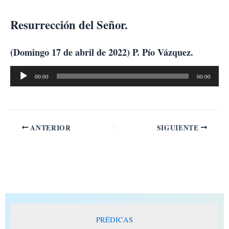
Ir
al
Resurrección del Señor.
contenido
(Domingo 17 de abril de 2022) P. Pío Vázquez.
Reproductor
00:00
00:00
de
audio
ANTERIOR
SIGUIENTE
PRÉDICAS