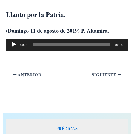
Ir
al
Llanto por la Patria.
contenido
(Domingo 11 de agosto de 2019) P. Altamira.
Reproductor
00:00
00:00
de
audio
ANTERIOR
SIGUIENTE
PRÉDICAS