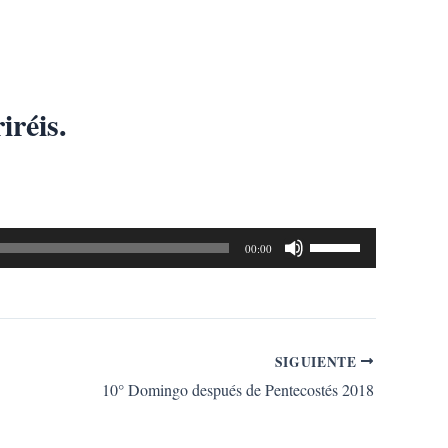
iréis.
Utiliza
00:00
las
teclas
de
flecha
SIGUIENTE
arriba/abajo
10° Domingo después de Pentecostés 2018
para
aumentar
o