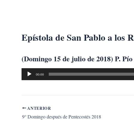
Ir
al
contenido
Epístola de San Pablo a los R
(Domingo 15 de julio de 2018) P. Pío
Reproductor
00:00
de
audio
ANTERIOR
9° Domingo después de Pentecostés 2018