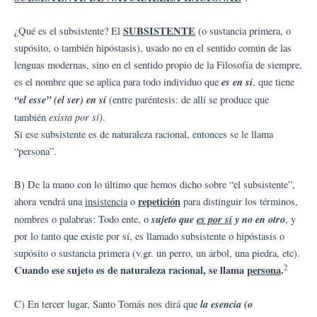
SUBSISTENTE
¿Qué es el subsistente? El
(o sustancia primera, o
supósito, o también hipóstasis), usado no en el sentido común de las
lenguas modernas, sino en el sentido propio de la Filosofía de siempre,
es en sí
es el nombre que se aplica para todo individuo que
, que tiene
“el esse” (el ser) en sí
(entre paréntesis: de allí se produce que
exista por sí)
también
.
Si ese subsistente es de naturaleza racional, entonces se le llama
“persona”.
B) De la mano con lo último que hemos dicho sobre “el subsistente”,
repetición
ahora vendrá una
insistencia
o
para distinguir los términos,
sujeto que
es por sí
y no en otro
nombres o palabras: Todo ente, o
, y
por lo tanto que existe por sí, es llamado subsistente o hipóstasis o
supósito o sustancia primera (v.gr. un perro, un árbol, una piedra, etc).
2
Cuando ese sujeto es de naturaleza racional, se llama
persona
.
la esencia (o
C) En tercer lugar, Santo Tomás nos dirá que