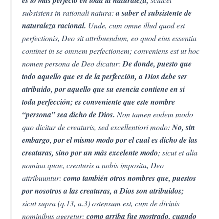
es lo más perfecto en toda la naturaleza,
subsistens in rationali natura:
a saber el subsistente de
naturaleza racional.
Unde, cum omne illud quod est
perfectionis, Deo sit attribuendum, eo quod eius essentia
continet in se omnem perfectionem; conveniens est ut hoc
nomen persona de Deo dicatur:
De donde, puesto que
todo aquello que es de la perfección, a Dios debe ser
atribuido, por aquello que su esencia contiene en sí
toda perfección; es conveniente que este nombre
“persona” sea dicho de Dios.
Non tamen eodem modo
quo dicitur de creaturis, sed excellentiori modo:
No, sin
embargo, por el mismo modo por el cual es dicho de las
creaturas, sino por un más excelente modo
; sicut et alia
nomina quae, creaturis a nobis imposita, Deo
attribuuntur:
como también otros nombres que, puestos
por nosotros a las creaturas, a Dios son atribuidos;
sicut supra (q.13, a.3) ostensum est, cum de divinis
nominibus ageretur:
como arriba fue mostrado, cuando