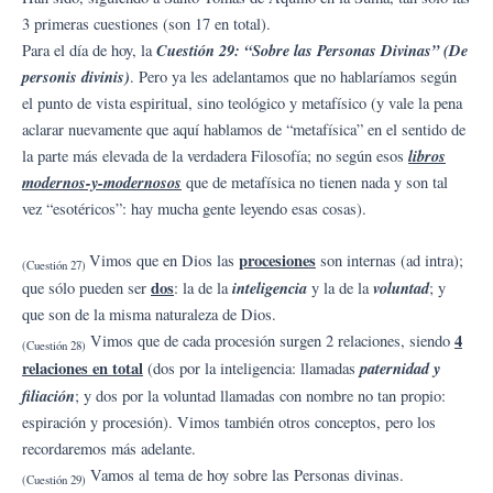
3 primeras cuestiones (son 17 en total).
Cuestión 29: “Sobre las Personas Divinas” (De
Para el día de hoy, la
personis divinis)
. Pero ya les adelantamos que no hablaríamos según
el punto de vista espiritual, sino teológico y metafísico (y vale la pena
aclarar nuevamente que aquí hablamos de “metafísica” en el sentido de
libros
la parte más elevada de la verdadera Filosofía; no según esos
modernos-y-modernosos
que de metafísica no tienen nada y son tal
vez “esotéricos”: hay mucha gente leyendo esas cosas).
procesiones
Vimos que en Dios las
son internas (ad intra);
(Cuestión 27)
dos
inteligencia
voluntad
que sólo pueden ser
: la de la
y la de la
; y
que son de la misma naturaleza de Dios.
4
Vimos que de cada procesión surgen 2 relaciones, siendo
(Cuestión 28)
relaciones en total
paternidad y
(dos por la inteligencia: llamadas
filiación
; y dos por la voluntad llamadas con nombre no tan propio:
espiración y procesión). Vimos también otros conceptos, pero los
recordaremos más adelante.
Vamos al tema de hoy sobre las Personas divinas.
(Cuestión 29)