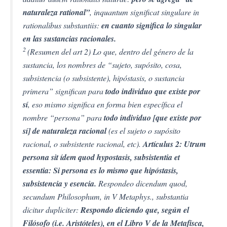
naturaleza rational”
, inquantum significat singulare in
rationalibus substantiis:
en cuanto significa lo singular
en las sustancias racionales.
2
(Resumen del art 2) Lo que, dentro del género de la
sustancia, los nombres de “sujeto, supósito, cosa,
subsistencia (o subsistente), hipóstasis, o sustancia
primera” significan para
todo individuo que existe por
sí
, eso mismo significa en forma bien específica el
nombre “persona” para
todo individuo [que existe por
sí] de naturaleza racional
(es el sujeto o supósito
racional, o subsistente racional, etc).
Artículus 2: Utrum
persona sit ídem quod hypostasis, subsistentia et
essentia: Si persona es lo mismo que hipóstasis,
subsistencia y esencia.
Respondeo dicendum quod,
secundum Philosophum, in V Metaphys., substantia
dicitur dupliciter:
Respondo diciendo que, según el
Filósofo (i.e. Aristóteles), en el Libro V de la Metafísca,