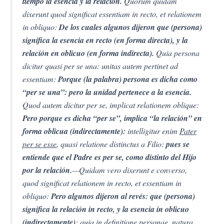
tiempo la esencia y la relación.
Quorum quídam
dixerunt quod significat essentiam in recto, et relationem
in obliquo:
De los cuales algunos dijeron que (persona)
significa la esencia en recto (en forma directa), y la
relación en oblicuo (en forma indirecta).
Quia persona
dicitur quasi per se una: unitas autem pertinet ad
essentiam:
Porque (la palabra) persona es dicha como
“per se una”: pero la unidad pertenece a la esencia.
Quod autem dicitur per se, implicat relationem oblique:
Pero porque es dicha “per se”, implica “la relación” en
forma oblicua (indirectamente):
intelligitur enim
Pater
per se esse
, quasi relatione distinctus a Filio:
pues se
entiende que el Padre es per se, como distinto del Hijo
por la relación.
—Quidam vero dixerunt e converso,
quod significat relationem in recto, et essentiam in
obliquo:
Pero algunos dijeron al revés: que (persona)
significa la relación in recto, y la esencia in oblicuo
(indirectamente)
: quia in definitione personae, natura