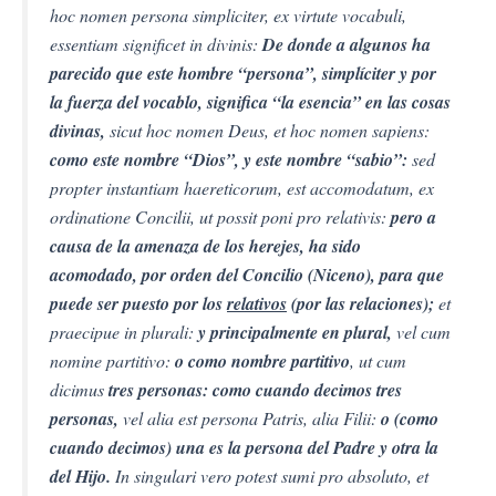
hoc nomen persona simpliciter, ex virtute vocabuli,
essentiam significet in divinis:
De donde a algunos ha
parecido que este hombre “persona”, simplíciter y por
la fuerza del vocablo, significa “la esencia” en las cosas
divinas,
sicut hoc nomen Deus, et hoc nomen sapiens:
como este nombre “Dios”, y este nombre “sabio”:
sed
propter instantiam haereticorum, est accomodatum, ex
ordinatione Concilii, ut possit poni pro relativis:
pero a
causa de la amenaza de los herejes, ha sido
acomodado, por orden del Concilio (Niceno), para que
puede ser puesto por los
relativos
(por las relaciones);
et
praecipue in plurali:
y principalmente en plural,
vel cum
nomine partitivo:
o como nombre partitivo
, ut cum
dicimus
tres personas: como cuando decimos tres
personas,
vel alia est persona Patris, alia Filii:
o (como
cuando decimos) una es la persona del Padre y otra la
del Hijo.
In singulari vero potest sumi pro absoluto, et