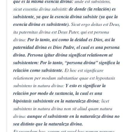
que es la misma esencia divina:
unde est subsistens,
sicut essentia divina subsistit:
de donde (la relación) es
subsistente, ya que la esencia divina subsiste (ya que la
esencia divina es subsistente).
Sicut ergo deitas est Deus,
ita paternitas divina est Deus Pater, qui est persona
divina:
Por lo tanto, así como la deidad es Dios, así la
paternidad divina es Dios Padre, el cual es una persona
divina. Persona igitur divina significat relationem ut
subsistentem: Por lo tanto, “persona divina” significa la
relación como subsistente.
Et hoc est significare
relationem per modum substantiae quae est hypostasis
subsistens in natura divina:
Y esto es significar la
relación por modo de sustancia, la cual es una
hipóstasis subsistente en la naturaleza divina
; licet
subsistens in natura divina non sit aliud quam natura
divina:
aunque el subsistente en la naturaleza divina no
sea distinto que la naturaleza divina.
Et secundum hoc, verum est quod hoc nomen persona