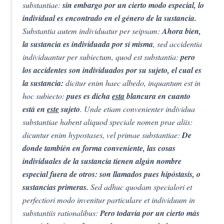
substantiae:
sin embargo por un cierto modo especial, lo
individual es encontrado en el género de la sustancia.
Substantia autem individuatur per seipsam:
Ahora bien,
la sustancia es individuada por sí misma
, sed accidentia
individuantur per subiectum, quod est substantia:
pero
los accidentes son individuados por su sujeto, el cual es
la sustancia:
dicitur enim haec albedo, inquantum est in
hoc subiecto:
pues es dicha
esta
blancura en cuanto
está en
este
sujeto
. Unde etiam convenienter individua
substantiae habent aliquod speciale nomen prae aliis:
dicuntur enim hypostases, vel primae substantiae:
De
donde también en forma conveniente, las cosas
individuales de la sustancia tienen algún nombre
especial fuera de otros:
son llamados pues hipóstasis, o
sustancias primeras.
Sed adhuc quodam specialori et
perfectiori modo invenitur particulare et individuum in
substantiis rationalibus:
Pero todavía por un cierto más