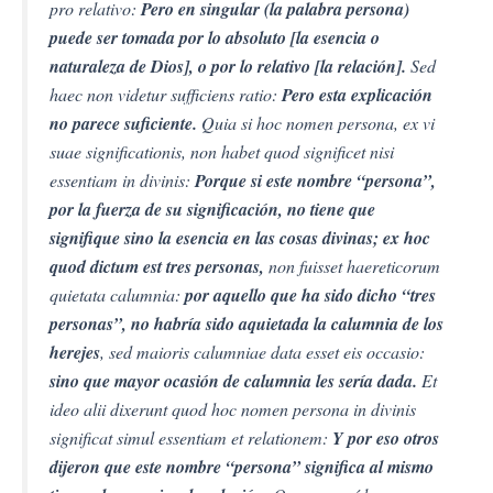
pro relativo:
Pero en singular (la palabra persona)
puede ser tomada por lo absoluto [la esencia o
naturaleza de Dios], o por lo relativo [la relación].
Sed
haec non videtur sufficiens ratio:
Pero esta explicación
no parece suficiente.
Quia si hoc nomen persona, ex vi
suae significationis, non habet quod significet nisi
essentiam in divinis:
Porque si este nombre “persona”,
por la fuerza de su significación, no tiene que
signifique sino la esencia en las cosas divinas; ex hoc
quod dictum est tres personas,
non fuisset haereticorum
quietata calumnia:
por aquello que ha sido dicho “tres
personas”, no habría sido aquietada la calumnia de los
herejes
, sed maioris calumniae data esset eis occasio:
sino que mayor ocasión de calumnia les sería dada.
Et
ideo alii dixerunt quod hoc nomen persona in divinis
significat simul essentiam et relationem:
Y por eso otros
dijeron que este nombre “persona” significa al mismo