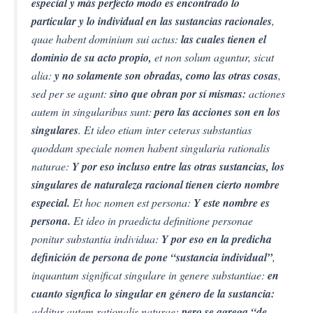
especial y más perfecto modo es encontrado lo
particular y lo individual en las sustancias racionales
,
quae habent dominium sui actus:
las cuales tienen el
dominio de su acto propio,
et non solum aguntur, sicut
alia:
y no solamente son obradas, como las otras cosas
,
sed per se agunt:
sino que obran por sí mismas:
actiones
autem in singularibus sunt:
pero las acciones son en los
singulares
. Et ideo etiam inter ceteras substantias
quoddam speciale nomen habent singularia rationalis
naturae:
Y por eso incluso entre las otras sustancias, los
singulares de naturaleza racional tienen cierto nombre
especial.
Et hoc nomen est persona:
Y este nombre es
persona.
Et ideo in praedicta definitione personae
ponitur substantia individua:
Y por eso en la predicha
definición de persona de pone “sustancia individual”
,
inquantum significat singulare in genere substantiae:
en
cuanto signfica lo singular en género de la sustancia:
additur autem rationalis naturae:
pero se agrega “de