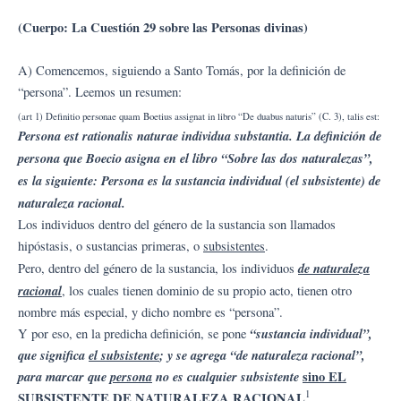
(Cuerpo: La Cuestión 29 sobre las Personas divinas)
A) Comencemos, siguiendo a Santo Tomás, por la definición de
“persona”. Leemos un resumen:
(art 1) Definitio personae quam Boetius assignat in libro “De duabus naturis” (C. 3), talis est:
Persona est rationalis naturae individua substantia. La definición de
persona que Boecio asigna en el libro “Sobre las dos naturalezas”,
es la siguiente: Persona es la sustancia individual (el subsistente) de
naturaleza racional.
Los individuos dentro del género de la sustancia son llamados
hipóstasis, o sustancias primeras, o
subsistentes
.
de naturaleza
Pero, dentro del género de la sustancia, los individuos
racional
, los cuales tienen dominio de su propio acto, tienen otro
nombre más especial, y dicho nombre es “persona”.
“sustancia individual”,
Y por eso, en la predicha definición, se pone
que significa
el subsistente
; y se agrega “de naturaleza racional”,
para marcar que
persona
no es cualquier subsistente
sino EL
1
SUBSISTENTE DE NATURALEZA RACIONAL
.