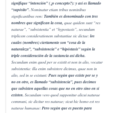
signifique “intención” (¿o concepto?): y así es llamado
“supósito”.
Nominatur etiam tribus nominibus
significantibus rem:
También es denominado con tres
nombres que significan la cosa,
quae quidem sunt “res
naturae”, “subsistentia” et “hypostasis”, secundum
triplicem considerationem substantiae sic dictae:
los
cuales (nombres) ciertamente son “cosa de la
naturaleza”, “subsistencia” e “hipóstasis” según la
triple consideración de la sustancia así dicha.
Secundum enim quod per se existit et non in alio, vocatur
subsistentia: illa enim subsistere dicimus, quae non in
alio, sed in se existunt:
Pues según que existe per se y
no en otro, es llamado “subsistencia”, pues decimos
que subsisten aquellas cosas que no en otro sino en sí
existen.
Secundum vero quod supponitur alicui naturae
communi, sic dicitur res naturae; sicut hic homo est res
naturae humanae:
Pero según que es puesto para