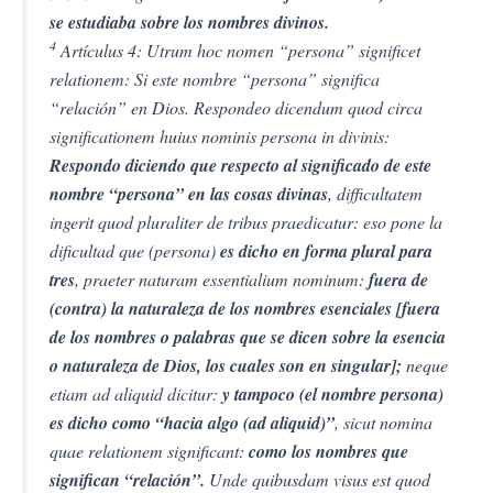
se estudiaba sobre los nombres divinos.
4
Artículus 4: Utrum hoc nomen “persona” significet
relationem: Si este nombre “persona” significa
“relación” en Dios.
Respondeo dicendum quod circa
significationem huius nominis persona in divinis:
Respondo diciendo que respecto al significado de este
nombre “persona” en las cosas divinas
, difficultatem
ingerit quod pluraliter de tribus praedicatur: eso pone la
dificultad que (persona)
es dicho en forma plural para
tres
, praeter naturam essentialium nominum:
fuera de
(contra) la naturaleza de los nombres esenciales [fuera
de los nombres o palabras que se dicen sobre la esencia
o naturaleza de Dios, los cuales son en singular];
neque
etiam ad aliquid dicitur:
y tampoco (el nombre persona)
es dicho como “hacia algo (ad aliquid)”
, sicut nomina
quae relationem significant:
como los nombres que
significan “relación”.
Unde quibusdam visus est quod