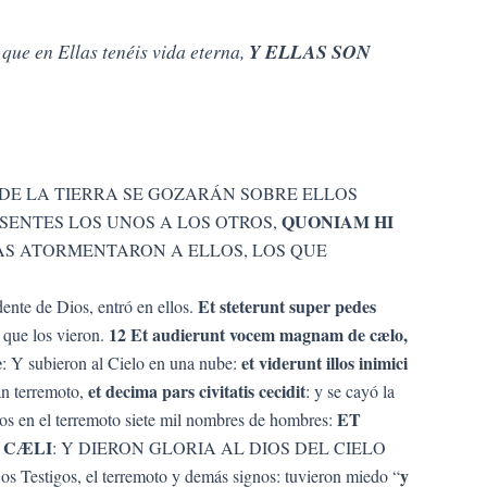
 que en Ellas tenéis vida eterna,
Y ELLAS SON
 DE LA TIERRA SE GOZARÁN SOBRE ELLOS
QUONIAM HI
ESENTES LOS UNOS A LOS OTROS,
TAS ATORMENTARON A ELLOS, LOS QUE
Et steterunt super pedes
dente de Dios, entró en ellos.
12
Et audierunt vocem magnam de cælo,
 que los vieron.
e
et viderunt illos inimici
: Y subieron al Cielo en una nube:
et decima pars civitatis cecidit
an terremoto,
: y se cayó la
ET
tos en el terremoto siete mil nombres de hombres:
 CÆLI
: Y DIERON GLORIA AL DIOS DEL CIELO
y
Dos Testigos, el terremoto y demás signos: tuvieron miedo “