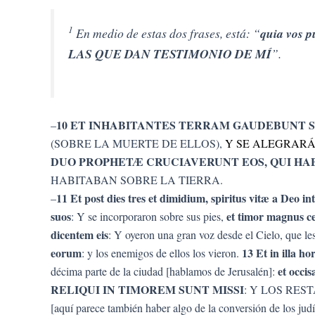
1
En medio de estas dos frases, está: “
quia vos p
LAS QUE DAN TESTIMONIO DE MÍ
”.
10
ET INHABITANTES TERRAM GAUDEBUNT S
–
(SOBRE LA MUERTE DE ELLOS),
Y SE ALEGRAR
DUO PROPHETÆ CRUCIAVERUNT EOS, QUI HA
HABITABAN SOBRE LA TIERRA.
11
Et post dies tres et dimidium, spiritus vitæ a Deo int
–
suos
et timor magnus ce
: Y se incorporaron sobre sus pies,
dicentem eis
: Y oyeron una gran voz desde el Cielo, que le
eorum
13
Et in illa h
: y los enemigos de ellos los vieron.
et occi
décima parte de la ciudad [hablamos de Jerusalén]:
RELIQUI IN TIMOREM SUNT MISSI
: Y LOS RE
[aquí parece también haber algo de la conversión de los jud