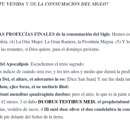
TU VENIDA
Y DE
LA CONSUMACIÓN DEL SIGLO
?
AS PROFECÍAS FINALES de la consumación del Siglo
. Hemos es
 Profeta. (4) La Otra Mujer: La Gran Ramera, la Prostituta Magna. (5) Y
las restantes, si Dios quiere, para el domingo próximo.
del Apocalipsis
. Escuchemos el texto sagrado:
 indicio de cuándo será eso; y los tres años y medio que durará la predi
ei, et altare, et adorantes in eo:
[Dice San Juan] Y me fue dada una
m, ejice foras, et ne metiaris illud:
cabunt mensibus quadraginta duobus:
pero el atrio, lo que es la parte
DUOBUS TESTIBUS MEIS
et prophetabunt 
a 42 meses. 3 et dabo
,
Hi sunt duæ olivæ et duo candelabra in con
ías, vestidos de sacos. 4
e pie delante del Señor de la tierra.