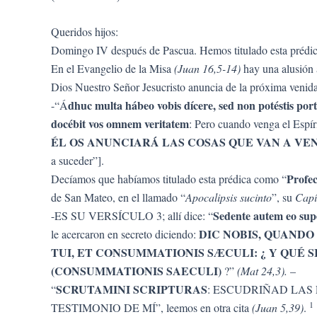
Queridos hijos:
Domingo IV después de Pascua. Hemos titulado esta prédic
En el Evangelio de la Misa
(Juan 16,5-14)
hay una alusión 
Dios Nuestro Señor Jesucristo anuncia de la próxima venida
dhuc multa hábeo vobis dícere, sed non potéstis po
-“Á
docébit vos omnem veritatem
: Pero cuando venga el Espír
ÉL OS ANUNCIARÁ LAS COSAS QUE VAN A VEN
a suceder”].
Profec
Decíamos que habíamos titulado esta prédica como “
de San Mateo, en el llamado “
Apocalipsis sucinto
”, su
Capí
Sedente autem eo supe
-ES SU VERSÍCULO 3; allí dice: “
DIC NOBIS, QUANDO
le acercaron en secreto diciendo:
TUI, ET CONSUMMATIONIS SÆCULI: ¿ Y QUÉ 
(CONSUMMATIONIS SAECULI)
?”
(Mat 24,3).
–
SCRUTAMINI SCRIPTURAS
“
: ESCUDRIÑAD LA
1
TESTIMONIO DE MÍ”, leemos en otra cita
(Juan 5,39)
.