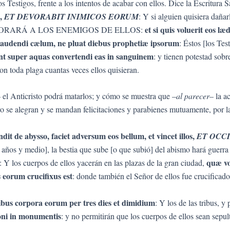
estigos, frente a los intentos de acabar con ellos. Dice la Escritura S
m,
ET DEVORABIT INIMICOS EORUM
: Y si alguien quisiera dañar
et si quis voluerit eos læ
], Y DEVORARÁ A LOS ENEMIGOS DE ELLOS:
laudendi cælum, ne pluat diebus prophetiæ ipsorum
: Éstos [los Tes
nt super aquas convertendi eas in sanguinem
: y tienen potestad sobr
 con toda plaga cuantas veces ellos quisieran.
 el Anticristo podrá matarlos; y cómo se muestra que –
al parecer
– la a
ro se alegran y se mandan felicitaciones y parabienes mutuamente, por 
it de abysso, faciet adversum eos bellum, et vincet illos,
ET OCC
 años y medio], la bestia que sube [o que subió] del abismo hará gue
quæ vo
: Y los cuerpos de ellos yacerán en las plazas de la gran ciudad,
 eorum crucifixus est
: donde también el Señor de ellos fue crucificad
ntibus corpora eorum per tres dies et dimidium
: Y los de las tribus, y
oni in monumentis
: y no permitirán que los cuerpos de ellos sean sepu