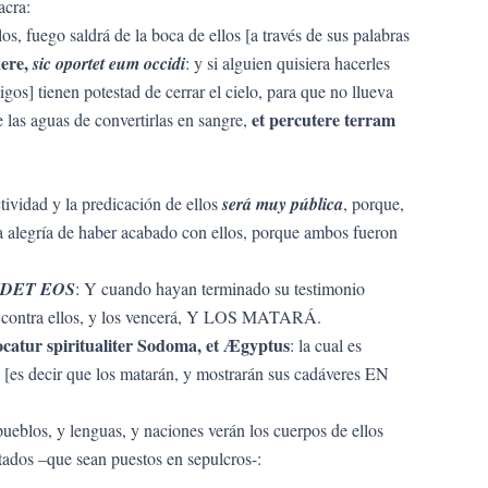
acra:
los, fuego saldrá de la boca de ellos [a través de sus palabras
dere,
sic oportet eum occidi
: y si alguien quisiera hacerles
tigos] tienen potestad de cerrar el cielo, para que no llueva
et percutere terram
e las aguas de convertirlas en sangre,
ctividad y la predicación de ellos
será muy pública
, porque,
la alegría de haber acabado con ellos, porque ambos fueron
IDET EOS
: Y cuando hayan terminado su testimonio
rra contra ellos, y los vencerá, Y LOS MATARÁ.
catur spiritualiter Sodoma, et Ægyptus
: la cual es
o [es decir que los matarán, y mostrarán sus cadáveres EN
 pueblos, y lenguas, y naciones verán los cuerpos de ellos
ltados –que sean puestos en sepulcros-: