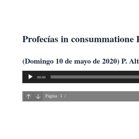
Ir
al
contenido
Profecías in consummatione P
(Domingo 10 de mayo de 2020) P. Al
Reproductor
00:00
de
audio