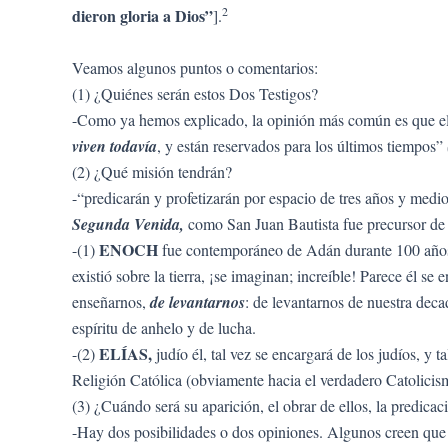
2
dieron gloria a Dios”
].
Veamos algunos puntos o comentarios:
(1) ¿Quiénes serán estos Dos Testigos?
-Como ya hemos explicado, la opinión más común es que ello
viven todavía
, y están reservados para los últimos tiempos”
(2) ¿Qué misión tendrán?
-“predicarán y profetizarán por espacio de tres años y med
Segunda Venida,
como San Juan Bautista fue precursor de 
ENOCH
-(1)
fue contemporáneo de Adán durante 100 años, 
existió sobre la tierra, ¡se imaginan; increíble! Parece él s
enseñarnos,
de levantarnos
: de levantarnos de nuestra deca
espíritu de anhelo y de lucha.
ELÍAS,
-(2)
judío él, tal vez se encargará de los judíos, y 
Religión Católica (obviamente hacia el verdadero Catolicismo
(3) ¿Cuándo será su aparición, el obrar de ellos, la predica
-Hay dos posibilidades o dos opiniones. Algunos creen que