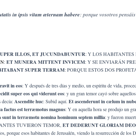
utatis in ipsis vitam æternam habere
: porque vosotros pensáis
UPER ILLOS, ET JUCUNDABUNTUR
: Y LOS HABITANTES
ET MUNERA MITTENT INVICEM
ÁN
:
: Y SE ENVIARÁN PR
BITABANT SUPER TERRAM
: PORQUE ESTOS DOS PROFE
ravit in eos
: Y después de tres días y medio, un espíritu de vida, proce
cidit super eos qui viderunt eos
: y un gran temor cayó sobre aquellos
Ascendite huc
Et ascenderunt in cælum in nub
s decía:
: Subid aquí.
ora factus est terræmotus magnus
: Y en aquella hora se produjo un gr
sa sunt in terræmotu nomina hominum septem millia
: y fueron muer
ET DEDERUNT GLORIAM DEO
STANTES TUVIERON TEMOR,
íos, porque esos habitantes de Jerusalén, viendo la resurrección de los 