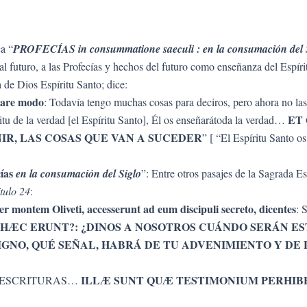
a “
PROFECÍAS in consummatione saeculi : en la consumación del 
al futuro, a las Profecías y hechos del futuro como enseñanza del Espíri
 de Dios Espíritu Santo; dice:
rtare modo
: Todavía tengo muchas cosas para deciros, pero ahora no las
ET
itu de la verdad [el Espíritu Santo], Él os enseñarátoda la verdad…
IR, LAS COSAS QUE VAN A SUCEDER
” [ “El Espíritu Santo 
ías
en la consumación del Siglo
”: Entre otros pasajes de la Sagrada E
tulo 24
:
r montem Oliveti, accesserunt ad eum discipuli secreto, dicentes
: 
 HÆC ERUNT?: ¿DINOS A NOSOTROS CUÁNDO SERÁN ES
SIGNO, QUÉ SEÑAL, HABRÁ DE TU ADVENIMIENTO Y DE
ILLÆ SUNT QUÆ TESTIMONIUM PERHIB
S ESCRITURAS…