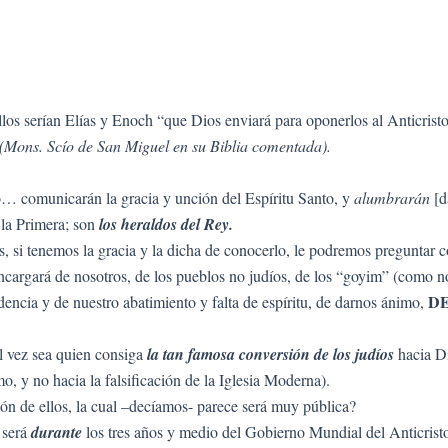
s serían Elías y Enoch “que Dios enviará para oponerlos al Anticristo 
(Mons. Scío de San Miguel en su Biblia comentada).
io… comunicarán la gracia y unción del Espíritu Santo, y
alumbrarán
[d
la Primera; son
los heraldos del Rey.
si tenemos la gracia y la dicha de conocerlo, le podremos preguntar c
e encargará de nosotros, de los pueblos no judíos, de los “goyim” (como n
D
dencia y de nuestro abatimiento y falta de espíritu, de darnos ánimo,
tal vez sea quien consiga
la tan famosa conversión de los judíos
hacia Di
, y no hacia la falsificación de la Iglesia Moderna).
ción de ellos, la cual –decíamos- parece será muy pública?
 será
durante
los tres años y medio del Gobierno Mundial del Anticristo.