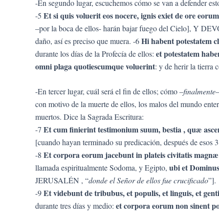
-En segundo lugar, escuchemos cómo se van a defender estos T
Et si quis voluerit eos nocere, ignis exiet de ore eoru
-5
–por la boca de ellos- harán bajar fuego del Cielo
Hi habent potestatem c
daño, así es preciso que muera. -6
et potestatem habe
durante los días de la Profecía de ellos:
omni plaga quotiescumque voluerint
: y de herir la tierra
-En tercer lugar, cuál será el fin de ellos; cómo –
finalmente
–
con motivo de la muerte de ellos, los malos del mundo ente
muertos. Dice la Sagrada Escritura:
Et cum finierint testimonium suum, bestia , quæ ascend
-7
[cuando hayan terminado su predicación, después de esos 3
Et corpora eorum jacebunt in plateis civitatis magnæ
-8
ubi et Dominus
llamada espiritualmente Sodoma, y Egipto,
JERUSALÉN , “
donde el Señor de ellos fue crucificado
”].
Et videbunt de tribubus, et populis, et linguis, et ge
-9
et corpora eorum non sinent p
durante tres días y medio: