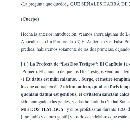
-La pregunta que quedó: ¿ QUÉ SEÑALES HABRÁ DE
(Cuerpo)
L
Hecha la anterior introducción, veamos ahora algunas de
Apocalipsis o La Parturienta. (3) El Anticristo y el Falso
prédica, hablaremos solamente de las dos primeras, dejando 
[ 1 ] La Profecía de “Los Dos Testigos”: El Capítulo 11 
-Primero: El anuncio de que los Dos Testigos vendrán; algún
Et datus est mihi calamus… Surge, et metire templum D
-1
atrium autem, quod est foris templu
los que adoran en él: 2
quoniam datum est gentibus, et civitatem sanctam cal
sido entregado a las gentes, y ellas hollarán la Ciudad Sant
MIS DOS TESTIGOS
, y ellos profetizarán durante 1260 d
[uno judío y el otro gentil] y los dos candelabros que están d