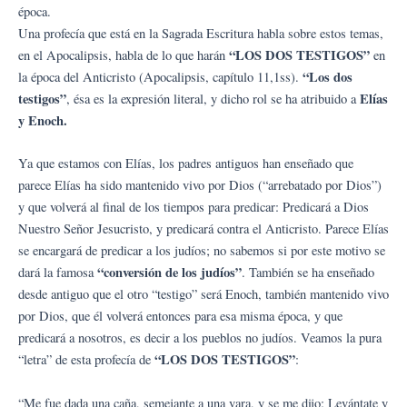
época.
Una profecía que está en la Sagrada Escritura habla sobre estos temas,
“LOS DOS TESTIGOS”
en el Apocalipsis, habla de lo que harán
en
“Los dos
la época del Anticristo (Apocalipsis, capítulo 11,1ss).
testigos”
Elías
, ésa es la expresión literal, y dicho rol se ha atribuido a
y Enoch.
Ya que estamos con Elías, los padres antiguos han enseñado que
parece Elías ha sido mantenido vivo por Dios (“arrebatado por Dios”)
y que volverá al final de los tiempos para predicar: Predicará a Dios
Nuestro Señor Jesucristo, y predicará contra el Anticristo. Parece Elías
se encargará de predicar a los judíos; no sabemos si por este motivo se
“conversión de los judíos”
dará la famosa
. También se ha enseñado
desde antiguo que el otro “testigo” será Enoch, también mantenido vivo
por Dios, que él volverá entonces para esa misma época, y que
predicará a nosotros, es decir a los pueblos no judíos. Veamos la pura
“LOS DOS TESTIGOS”
“letra” de esta profecía de
:
“Me fue dada una caña, semejante a una vara, y se me dijo: Levántate y