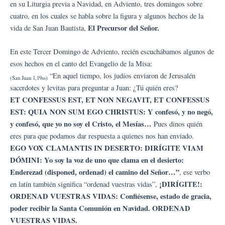
en su Liturgia previa a Navidad, en Adviento, tres domingos sobre
cuatro, en los cuales se habla sobre la figura y algunos hechos de la
El Precursor del Señor.
vida de San Juan Bautista,
En este Tercer Domingo de Adviento, recién escuchábamos algunos de
esos hechos en el canto del Evangelio de la Misa:
“En aquel tiempo, los judíos enviaron de Jerusalén
(San Juan 1,19ss)
sacerdotes y levitas para preguntar a Juan: ¿Tú quién eres?
ET CONFESSUS EST, ET NON NEGAVIT, ET CONFESSUS
EST: QUIA NON SUM EGO CHRISTUS: Y confesó, y no negó,
y confesó, que yo no soy el Cristo, el Mesías…
Pues dinos quién
eres para que podamos dar respuesta a quienes nos han enviado.
EGO VOX CLAMANTIS IN DESERTO: DIRÍGITE VIAM
DÓMINI: Yo soy la voz de uno que clama en el desierto:
Enderezad (disponed, ordenad) el camino del Señor…”
, ese verbo
¡DIRÍGITE!:
en latín también significa “ordenad vuestras vidas”,
ORDENAD VUESTRAS VIDAS: Confiésense, estado de gracia,
poder recibir la Santa Comunión en Navidad. ORDENAD
VUESTRAS VIDAS.