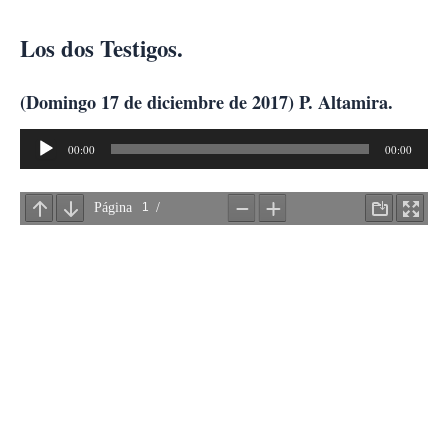
Ir
al
Los dos Testigos.
contenido
(Domingo 17 de diciembre de 2017) P. Altamira.
Reproductor
00:00
00:00
de
audio