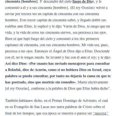
cincuenta [hombres]
fuego de Dio
. Y descendió del cielo
s, y le
consumió a él y a sus cincuenta [hombres]. (El rey Ococías) volvió a
enviar por tercera vez un capitán de cincuenta con sus cincuenta
hombres. Este tercer capitán de cincuenta subió, y llegado dobló sus
rodillas ante Elías, le suplicó y le dijo: Varón de Dios, te ruego que mi
vida, y la vida de estos tus cincuenta siervos, sea preciosa a tus ojos.
Bien sé que bajó fuego del cielo y consumió a los dos primeros
capitanes de cincuenta, con sus cincuenta hombres. Mi vida sea, pues,
preciosa a tus ojos. Entonces el Ángel de Dios dijo a Elías: Desciende
con él; no le tengas miedo. Se levantó y fue con él ante el rey; y le dijo:
Así dice Dios: «Por cuanto has enviado mensajeros para consultar
a Belzebú, dios de Acarón, como si no hubiera Dios en Israel, cuya
palabra se pueda consultar, por tanto no dejarás la cama en que te
has postrado, sino que morirás sin remedio»
. Murió electivamente
[el rey Ococías], conforme a la palabra de Dios que Elías había dicho”.
También habíamos dicho, en el Primer Domingo de Adviento, el cual
en su Evangelio de San Lucas nos narra palabras de Cristo sobre el
“nuestra”
final de los tiempos, que esa época se muestra o parece ser