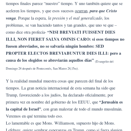
tiempos finales parece “nuestro” tiempo. Y uno también quiere que se
para que Cristo
aceleren los tiempos, y que esos sucesos
ocurran
,
venga
la presión y el mal generalizado
. Porque la espera,
, los
problemas, se van haciendo tantos y tan grandes, que uno ve que –
“NISI BREVIATI FUISSENT DIES
como dice otra profecía-
ILLI, NON FIERET SALVA OMNIS CARO: si esos tiempos no
fuesen abreviados, no se salvaría ningún hombre: SED
PROPTER ELECTOS BREVIABUNTUR DIES ILLI: pero a
causa de los elegidos se abreviarán aquellos días”
(Evangelio del
Domingo 24 después de Pentecostés, San Mateo 24,15ss).
Y la realidad mundial muestra cosas que parecen del final de los
tiempos. La gran noticia internacional de esta semana ha sido que
Trump, favoreciendo a los judíos, ha declarado oficialmente, por
“Jerusalén es
primera vez en nombre del gobierno de los EEUU, que
la capital de Israel”
, con gran malestar de todo el mundo musulmán.
Veremos en qué termina todo eso.
Lo lamentable es que Mons. Williamson, supuesto hijo de Mons.
Lefebvre, quiere sembrar esperanzas en Trump, como si fuera alguien