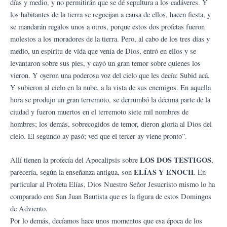
días y medio, y no permitirán que se dé sepultura a los cadáveres. Y
los habitantes de la tierra se regocijan a causa de ellos, hacen fiesta, y
se mandarán regalos unos a otros, porque estos dos profetas fueron
molestos a los moradores de la tierra. Pero, al cabo de los tres días y
medio, un espíritu de vida que venía de Dios, entró en ellos y se
levantaron sobre sus pies, y cayó un gran temor sobre quienes los
vieron. Y oyeron una poderosa voz del cielo que les decía: Subid acá.
Y subieron al cielo en la nube, a la vista de sus enemigos. En aquella
hora se produjo un gran terremoto, se derrumbó la décima parte de la
ciudad y fueron muertos en el terremoto siete mil nombres de
hombres; los demás, sobrecogidos de temor, dieron gloria al Dios del
cielo. El segundo ay pasó; ved que el tercer ay viene pronto”.
LOS DOS TESTIGOS
Allí tienen la profecía del Apocalipsis sobre
,
ELÍAS Y ENOCH
parecería, según la enseñanza antigua, son
. En
particular al Profeta Elías, Dios Nuestro Señor Jesucristo mismo lo ha
comparado con San Juan Bautista que es la figura de estos Domingos
de Adviento.
Por lo demás, decíamos hace unos momentos que esa época de los