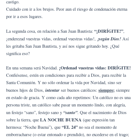
castigo.
Cuidado con ir a los brujos. Peor aun el riesgo de condenación eterna
por ir a esos lugares.
“¡DIRÍGITE!”
La segunda cosa, en relación a San Juan Bautista:
,
¡según Dios!
¡enderezad vuestras vidas, ordenad vuestras vidas!,
Así
les gritaba San Juan Bautista, y así nos sigue gritando hoy. ¿Qué
significa eso?
¡Ordenad vuestras vidas: DIRÍGITE!
En una semana será Navidad.
Confiésense, estén en condiciones para recibir a Dios, para recibir la
Santa Comunión. Y no sólo ordenar la vida por Navidad, sino ser
intentar
siempre;
buenos hijos de Dios,
ser buenos católicos:
siempre
en estado de gracia. Y como cada año repetimos: Un católico no es una
persona triste, un católico sabe pasar un momento lindo, con alegría,
“santo”
un festejo “sano”, festejo sano y
. Que el nacimiento de Dios
LA NOCHE BUENA
sobre la tierra, que
(que expresión tan
“EL 24”
hermosa: “Noche Buena”), que
no sea el momento de
emborracharse (o estar entonado o prendido), no excederse en el trago;