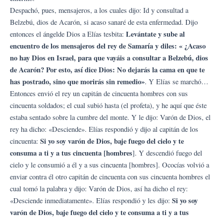
Despachó, pues, mensajeros, a los cuales dijo: Id y consultad a
Belzebú, dios de Acarón, si acaso sanaré de esta enfermedad. Dijo
Levántate y sube al
entonces el ángelde Dios a Elías tesbita:
encuentro de los mensajeros del rey de Samaría y diles: « ¿Acaso
no hay Dios en Israel, para que vayáis a consultar a Belzebú, dios
de Acarón? Por esto, así dice Dios: No dejarás la cama en que te
has postrado, sino que morirás sin remedio»
. Y Elías se marchó…
Entonces envió el rey un capitán de cincuenta hombres con sus
cincuenta soldados; el cual subió hasta (el profeta), y he aquí que éste
estaba sentado sobre la cumbre del monte. Y le dijo: Varón de Dios, el
rey ha dicho: «Desciende». Elías respondió y dijo al capitán de los
Si yo soy varón de Dios, baje fuego del cielo y te
cincuenta:
consuma a ti y a tus cincuenta [hombres
]. Y descendió fuego del
cielo y le consumió a él y a sus cincuenta [hombres]. Ococías volvió a
enviar contra él otro capitán de cincuenta con sus cincuenta hombres el
cual tomó la palabra y dijo: Varón de Dios, así ha dicho el rey:
Si yo soy
«Desciende inmediatamente». Elías respondió y les dijo:
varón de Dios, baje fuego del cielo y te consuma a ti y a tus