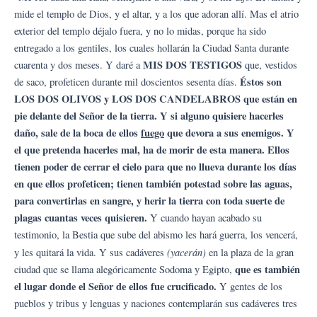
mide el templo de Dios, y el altar, y a los que adoran allí. Mas el atrio
exterior del templo déjalo fuera, y no lo midas, porque ha sido
entregado a los gentiles, los cuales hollarán la Ciudad Santa durante
MIS DOS TESTIGOS
cuarenta y dos meses. Y daré a
que, vestidos
Éstos son
de saco, profeticen durante mil doscientos sesenta días.
LOS DOS OLIVOS y LOS DOS CANDELABROS que están en
pie delante del Señor de la tierra. Y si alguno quisiere hacerles
daño, sale de la boca de ellos
fuego
que devora a sus enemigos. Y
el que pretenda hacerles mal, ha de morir de esta manera. Ellos
tienen poder de cerrar el cielo para que no llueva durante los días
en que ellos profeticen; tienen también potestad sobre las aguas,
para convertirlas en sangre, y herir la tierra con toda suerte de
plagas cuantas veces quisieren.
Y cuando hayan acabado su
testimonio, la Bestia que sube del abismo les hará guerra, los vencerá,
(yacerán)
y les quitará la vida. Y sus cadáveres
en la plaza de la gran
que es también
ciudad que se llama alegóricamente Sodoma y Egipto,
el lugar donde el Señor de ellos fue crucificado.
Y gentes de los
pueblos y tribus y lenguas y naciones contemplarán sus cadáveres tres