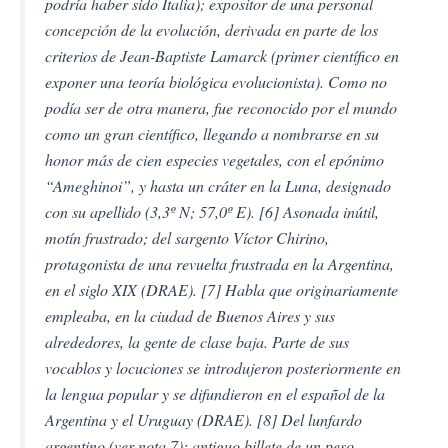
podría haber sido Italia); expositor de una personal
concepción de la evolución, derivada en parte de los
criterios de Jean-Baptiste Lamarck (primer científico en
exponer una teoría biológica evolucionista). Como no
podía ser de otra manera, fue reconocido por el mundo
como un gran científico, llegando a nombrarse en su
honor más de cien especies vegetales, con el epónimo
“Ameghinoi”, y hasta un cráter en la Luna, designado
con su apellido (3,3º N; 57,0º E). [6] Asonada inútil,
motín frustrado; del sargento Víctor Chirino,
protagonista de una revuelta frustrada en la Argentina,
en el siglo XIX (DRAE). [7] Habla que originariamente
empleaba, en la ciudad de Buenos Aires y sus
alrededores, la gente de clase baja. Parte de sus
vocablos y locuciones se introdujeron posteriormente en
la lengua popular y se difundieron en el español de la
Argentina y el Uruguay (DRAE). [8] Del lunfardo
argentino (ver nota 7); antiguo billete de un peso