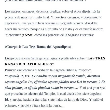
Los padres, entonces, debemos predicar sobre el Apocalipsis: Es la
profecía de nuestro triunfo final. Y nosotros creemos, y deseamos, y
esperamos, que ya esté bien cercana su Segunda Venida. Así debe
hacer un católico, porque es el triunfo de Cristo y es el triunfo nuestro.
y rezar
Y exclamar,
, como las palabras de la Sagrada Escritura:
(Cuerpo 2: Las Tres Ranas del Apocalipsis)
“LAS TRES
Luego de esa enseñanza general, quería predicarles sobre
RANAS DEL APOCALIPSIS”
.
Primero escuchemos el texto de la Sagrada Biblia al respecto:
“Capítulo 16,1ss: 1 Et audivi vocem magnam de templo, dicentem
septem angelis: Ite, effúndite septem phíalas irae Dei in terram. 2 Et
abiit primus, et effudit phíalam suam in terram…:
Y oí una gran voz
que procedía de adentro del Templo, la cual decía a los siete ángeles:
Id, y arrojad hacia la tierra las siete fialas de la ira de Dios. Y salió el
primero, y arrojó su fiala hacia la tierra…