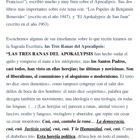
Francisco”), escribió mucho y muy bien sobre el Apocalipsis. Sus dos
libros más importantes sobre este tema son: “Los Papeles de Benjamín
Benavides” (escrito en el año 1947), y “El Apokalypsis de San Juan”
(escrito en el año 1963).
Escuchemos algunas de sus enseñanzas sobre lo que recién leíamos en
las Tres Ranas del Apocalipsis:
la Sagrada Escritura,
“LAS TRES RANAS DEL APOKALYPSIS
han hecho sudar el
los Santos Padres,
quilo y romperse el mate a los intérpretes; mas
casi todos, han visto en ellas herejías; las últimas y novísimas. Son
el liberalismo, el comunismo y el aloguismo o modernismo.
El texto
no dice «tres demonios», como tampoco congruye con el salir dos
dellos de boca de dos hombres: el texto dice «espíritus», palabra que
designa también un movimiento, una ideología o una teología, en todas
las lenguas. (…) [Las herejías se] parecen a ranas, animal viscoso y
lascivo, oculto y fangoso, vocinglero y aburridor, que repite sin cesar
Cuá, cuá, cantaba la rana…
La democracia
,
su croar monótono:
cuá, cuá.
Justicia social
, cuá, cuá. Y la
Humanidad
, cuá, cuá.
Canta
Esta herejía política
el diabólico trío.
, difusa hoy en todo el mundo,