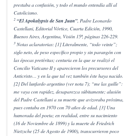
prestaba a confusión, y todo el mundo entendía allí al
Catolicismo.
2
“El Apokalypsis de San Juan”
, Padre Leonardo
Castellani, Editorial Vórtice, Cuarta Edición, 1990,
Buenos Aires, Argentina, Visión 15ª, páginas 226-229.
3
Notas aclaratorias: [1] Literalmente, “todo veinte”;
siglo neto, de peso específico propio y sin parangón con
las épocas pretéritas; centuria en la que se realizó el
Concilio Vaticano II y aparecieron los precursores del
Anticristo… y en la que tal vez también éste haya nacido.
[2] Del lunfardo argentino (ver nota 7); “me las guille”:
me vaya con rapidez, desaparezca súbitamente; alusión
del Padre Castellani a su muerte que avizoraba próxima,
pues contaba en 1970 con 70 años de edad. [3] Una
humorada del poeta; en realidad, entre su nacimiento
(16 de Noviembre de 1899) y la muerte de Friedrich
Nietzsche (25 de Agosto de 1900), transcurrieron poco