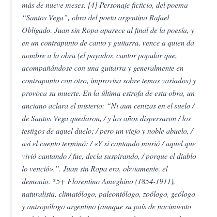
más de nueve meses. [4] Personaje ficticio, del poema
“Santos Vega”, obra del poeta argentino Rafael
Obligado. Juan sin Ropa aparece al final de la poesía, y
en un contrapunto de canto y guitarra, vence a quien da
nombre a la obra (el payador, cantor popular que,
acompañándose con una guitarra y generalmente en
contrapunto con otro, improvisa sobre temas variados) y
provoca su muerte. En la última estrofa de esta obra, un
anciano aclara el misterio: “Ni aun cenizas en el suelo /
de Santos Vega quedaron, / y los años dispersaron / los
testigos de aquel duelo; / pero un viejo y noble abuelo, /
así el cuento terminó: / «Y si cantando murió / aquel que
vivió cantando / fue, decía suspirando, / porque el diablo
lo venció».”. Juan sin Ropa era, obviamente, el
demonio. *5+ Florentino Ameghino (1854-1911),
naturalista, climatólogo, paleontólogo, zoólogo, geólogo
y antropólogo argentino (aunque su país de nacimiento