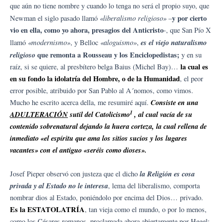
que aún no tiene nombre y cuando lo tenga no será el propio suyo, que
«liberalismo religioso»
y por cierto
Newman el siglo pasado llamó
–
vio en ella, como yo ahora, presagios del Anticristo
-, que San Pío X
«modernismo»
«aloguismo»
es el viejo naturalismo
llamó
, y Belloc
,
religioso
que remonta a Rousseau y los Enciclopedistas;
y en su
la cual es
raíz, si se quiere, al presbítero belga Baius (Michel Bay)…
en su fondo la idolatría del Hombre, o de la Humanidad
, el peor
error posible, atribuido por San Pablo al A´nomos, como vimos.
Consiste en una
Mucho he escrito acerca della, me resumiré aquí.
1
ADULTERACIÓN
sutil del Catolicismo
, al cual vacía de su
contenido sobrenatural dejando la huera corteza, la cual rellena de
inmediato «el espíritu que ama los sitios sucios y los lugares
vacantes» con el antiguo «seréis como dioses».
la Religión es cosa
Josef Pieper observó con justeza que el dicho
privada y al Estado no le interesa
, lema del liberalismo, comporta
nombrar dios al Estado, poniéndolo por encima del Dios… privado.
Es la ESTATOLATRÍA
, tan vieja como el mundo, o por lo menos,
como los Césares romanos, proclamada ahora abiertamente por Hegel: