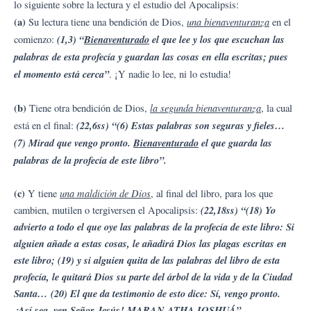
lo siguiente sobre la lectura y el estudio del Apocalipsis:
(a)
una bienaventuranza
Su lectura tiene una bendición de Dios,
en el
(1,3) “
Bienaventurado
el que lee y los que escuchan las
comienzo:
palabras de esta profecía y guardan las cosas en ella escritas; pues
el momento está cerca”
. ¡Y nadie lo lee, ni lo estudia!
(b)
la segunda bienaventuranza
Tiene otra bendición de Dios,
, la cual
(22,6ss) “(6) Estas palabras son seguras y fieles…
está en el final:
(7) Mirad que vengo pronto.
Bienaventurado
el que guarda las
palabras de la profecía de este libro”.
(c)
una maldición de Dios
Y tiene
, al final del libro, para los que
(22,18ss) “(18) Yo
cambien, mutilen o tergiversen el Apocalipsis:
advierto a todo el que oye las palabras de la profecía de este libro: Si
alguien añade a estas cosas, le añadirá Dios las plagas escritas en
este libro; (19) y si alguien quita de las palabras del libro de esta
profecía, le quitará Dios su parte del árbol de la vida y de la Ciudad
Santa… (20) El que da testimonio de esto dice: Sí, vengo pronto.
¡Así sea, ven Señor Jesús! MARAN ATHA IOSHUÁ”.