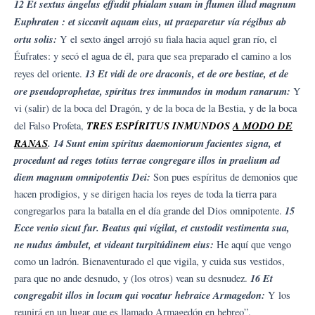
12 Et sextus ángelus effudit phíalam suam in flumen illud magnum
Euphraten : et siccavit aquam eius, ut praeparetur vía régibus ab
ortu solis:
Y el sexto ángel arrojó su fiala hacia aquel gran río, el
Éufrates: y secó el agua de él, para que sea preparado el camino a los
13 Et vidi de ore draconis, et de ore bestiae, et de
reyes del oriente.
ore pseudoprophetae, spíritus tres immundos in modum ranarum:
Y
vi (salir) de la boca del Dragón, y de la boca de la Bestia, y de la boca
TRES ESPÍRITUS INMUNDOS
A MODO DE
del Falso Profeta,
RANAS
.
14 Sunt enim spíritus daemoniorum facientes signa, et
procedunt ad reges totíus terrae congregare illos in praelium ad
diem magnum omnipotentis Dei:
Son pues espíritus de demonios que
hacen prodigios, y se dirigen hacia los reyes de toda la tierra para
15
congregarlos para la batalla en el día grande del Dios omnipotente.
Ecce venio sicut fur. Beatus qui vígilat, et custodit vestimenta sua,
ne nudus ámbulet, et videant turpitúdinem eius:
He aquí que vengo
como un ladrón. Bienaventurado el que vigila, y cuida sus vestidos,
16 Et
para que no ande desnudo, y (los otros) vean su desnudez.
congregabit illos in locum qui vocatur hebraice Armagedon:
Y los
reunirá en un lugar que es llamado Armagedón en hebreo”.