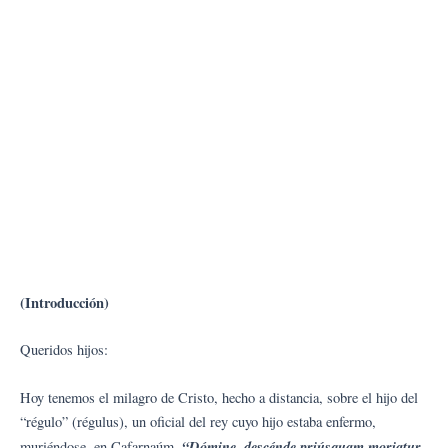
(Introducción)
Queridos hijos:
Hoy tenemos el milagro de Cristo, hecho a distancia, sobre el hijo del
“régulo” (régulus), un oficial del rey cuyo hijo estaba enfermo,
“Dómine, descénde priúsquam moriatur
muriéndose, en Cafarnaúm.