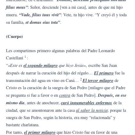
filius meus”
: Señor, desciende [ven a mi casa], antes de que mi hijo
“Vade, filius tuus vivit”
muera.
: Vete, tu hijo vive. “Y creyó él y toda
et domus eius tota”
su familia,
.
(Cuerpo)
Les compartimos primero algunas palabras del Padre Leonardo
1
Castellani
:
«Este es
el segundo milagro
que hizo Jesús
“
», escribe San Juan
El primero
después de narrar la curación del hijo del régulo…
fue la
2
El tercer milagro
transmutación del agua en vino en Caná…
de
Cristo es la curación de la suegra de San Pedro [milagro que el Padre
contra
Después, en ese
se pregunta si fue a favor o en
de San Pedro].
mismo día
curó innumerables enfermos
, antes de anochecer,
de la
al saber la noticia
ciudad, que se amontonaron ante la casa
; porque la
suegra de San Pedro, según la historia, era muy “relacionada” y
bastante charlatana.
el primer milagro
Por tanto,
que hizo Cristo fue en favor de una