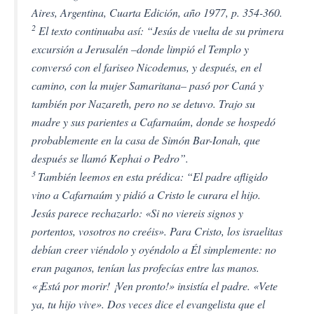
Aires, Argentina, Cuarta Edición, año 1977, p. 354-360.
2
El texto continuaba así: “Jesús de vuelta de su primera
excursión a Jerusalén –donde
limpió
el Templo y
conversó con el fariseo Nicodemus, y después, en el
camino, con la mujer Samaritana– pasó por Caná y
también por Nazareth, pero no se detuvo. Trajo su
madre y sus parientes a Cafarnaúm, donde se hospedó
probablemente en la casa de Simón Bar-Ionah, que
después se llamó
Kephai o Pedro
”.
3
También leemos en esta prédica: “El padre afligido
vino a Cafarnaúm y pidió a Cristo le curara el hijo.
Jesús parece rechazarlo:
«Si no viereis signos y
portentos, vosotros no creéis»
. Para Cristo, los israelitas
debían creer viéndolo y oyéndolo a Él simplemente: no
eran paganos, tenían las profecías entre las manos.
«¡Está por morir! ¡Ven pronto!»
insistía el padre.
«Vete
ya, tu hijo vive».
Dos veces dice el evangelista que el