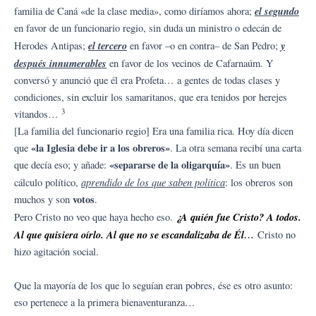
el segundo
familia de Caná «de la clase media», como diríamos ahora;
en favor de un funcionario regio, sin duda un ministro o edecán de
el tercero
y
Herodes Antipas;
en favor –o en contra– de San Pedro;
después innumerables
en favor de los vecinos de Cafarnaúm. Y
conversó y anunció que él era Profeta… a gentes de todas clases y
condiciones, sin excluir los samaritanos, que era tenidos por herejes
3
vitandos…
[La familia del funcionario regio] Era una familia rica. Hoy día dicen
«la Iglesia debe ir a los obreros»
que
. La otra semana recibí una carta
«separarse de la oligarquía»
que decía eso; y añade:
. Es un buen
aprendido de los que saben política
cálculo político,
: los obreros son
votos
muchos y son
.
¿A quién fue Cristo? A todos.
Pero Cristo no veo que haya hecho eso.
Al que quisiera oírlo. Al que no se escandalizaba de Él
…
Cristo no
hizo agitación social.
Que la mayoría de los que lo seguían eran pobres, ése es otro asunto:
eso pertenece a la primera bienaventuranza…