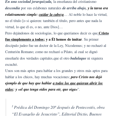
En una sociedad jerarquizada,
la enseñanza del cristianismo
descendía
de arriba abajo,
y la tarea era
por sus eslabones naturales
relativamente simple:
cuidar la cabeza
… Al noble lo hace la virtud,
no el título [o si quieren: también el título, pero antes que nada la
virtud, lo que él es, o no, ante Dios]…
Cristo
Pero dejándonos de sociologías, lo que queríamos decir es que
fue simplemente a todos
; y a Él hemos de imitar
. Su primer
discípulo judeo fue un doctor de la Ley, Nicodemus; y no rechazó al
Centurión Romano; como no rechazó a Pilato, al cual se dignó
badulaque
enseñarle dos verdades capitales,que el otro
ni siquiera
escuchó.
Unos son más aptos para hablar a los grandes y otros más aptos para
pero Cristo nos dejó
hablar a los chicos, hay muchas vocaciones;
ejemplo de que hay que hablar
a todos los que quieran abrir los
oídos
: y «el que tenga oídos para oír, que oiga»
”.
1
Prédica del Domingo 20º después de Pentecostés, obra
“El Evangelio de Jesucristo”, Editorial Dictio, Buenos