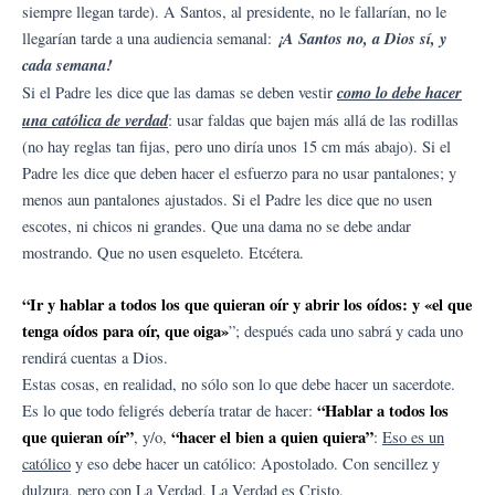
siempre llegan tarde). A Santos, al presidente, no le fallarían, no le
¡A Santos no, a Dios sí, y
llegarían tarde a una audiencia semanal:
cada semana!
como lo debe hacer
Si el Padre les dice que las damas se deben vestir
una católica de verdad
: usar faldas que bajen más allá de las rodillas
(no hay reglas tan fijas, pero uno diría unos 15 cm más abajo). Si el
Padre les dice que deben hacer el esfuerzo para no usar pantalones; y
menos aun pantalones ajustados. Si el Padre les dice que no usen
escotes, ni chicos ni grandes. Que una dama no se debe andar
mostrando. Que no usen esqueleto. Etcétera.
“Ir y hablar a todos los que quieran oír y abrir los oídos: y «el que
tenga oídos para oír, que oiga»
”; después cada uno sabrá y cada uno
rendirá cuentas a Dios.
Estas cosas, en realidad, no sólo son lo que debe hacer un sacerdote.
“Hablar a todos los
Es lo que todo feligrés debería tratar de hacer:
que quieran oír”
“hacer el bien a quien quiera”
, y/o,
:
Eso es un
católico
y eso debe hacer un católico: Apostolado. Con sencillez y
dulzura, pero con La Verdad, La Verdad es Cristo.