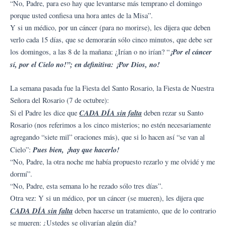
“No, Padre, para eso hay que levantarse más temprano el domingo
porque usted confiesa una hora antes de la Misa”.
Y si un médico, por un cáncer (para no morirse), les dijera que deben
verlo cada 15 días, que se demorarán sólo cinco minutos, que debe ser
¡Por el cáncer
los domingos, a las 8 de la mañana: ¿Irían o no irían? “
sí, por el Cielo no!”; en definitiva:
¡Por Dios, no!
La semana pasada fue la Fiesta del Santo Rosario, la Fiesta de Nuestra
Señora del Rosario (7 de octubre):
CADA DÍA sin falta
Si el Padre les dice que
deben rezar su Santo
Rosario (nos referimos a los cinco misterios; no estén necesariamente
agregando “siete mil” oraciones más), que si lo hacen así “se van al
Pues bien, ¡hay que hacerlo!
Cielo”:
“No, Padre, la otra noche me había propuesto rezarlo y me olvidé y me
dormí”.
“No, Padre, esta semana lo he rezado sólo tres días”.
Otra vez: Y si un médico, por un cáncer (se mueren), les dijera que
CADA DÍA sin falta
deben hacerse un tratamiento, que de lo contrario
se mueren: ¿Ustedes se olivarían algún día?