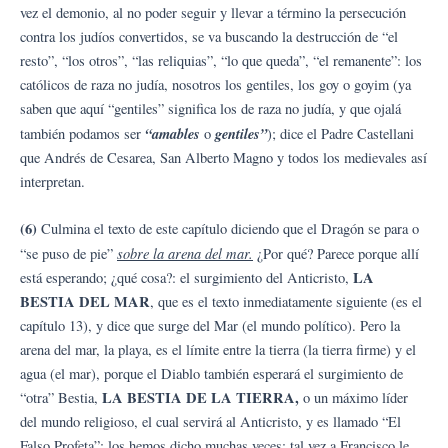
vez el demonio, al no poder seguir y llevar a término la persecución
contra los judíos convertidos, se va buscando la destrucción de “el
resto”, “los otros”, “las reliquias”, “lo que queda”, “el remanente”: los
católicos de raza no judía, nosotros los gentiles, los goy o goyim (ya
saben que aquí “gentiles” significa los de raza no judía, y que ojalá
“amables
gentiles”
también podamos ser
o
); dice el Padre Castellani
que Andrés de Cesarea, San Alberto Magno y todos los medievales así
interpretan.
(6)
Culmina el texto de este capítulo diciendo que el Dragón se para o
sobre la arena del mar.
“se puso de pie”
¿Por qué? Parece porque allí
LA
está esperando; ¿qué cosa?: el surgimiento del Anticristo,
BESTIA DEL MAR
, que es el texto inmediatamente siguiente (es el
capítulo 13), y dice que surge del Mar (el mundo político). Pero la
arena del mar, la playa, es el límite entre la tierra (la tierra firme) y el
agua (el mar), porque el Diablo también esperará el surgimiento de
LA BESTIA DE LA TIERRA,
“otra” Bestia,
o un máximo líder
del mundo religioso, el cual servirá al Anticristo, y es llamado “El
Falso Profeta”; los hemos dicho muchas veces: tal vez a Francisco le