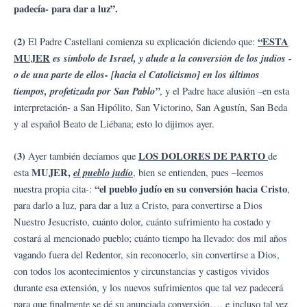
padecía- para dar a luz”.
(2)
“ESTA
El Padre Castellani comienza su explicación diciendo que:
MUJER
es símbolo de Israel, y alude a la conversión de los judíos -
o de una parte de ellos- [hacia el Catolicismo] en los últimos
tiempos, profetizada por San Pablo”
, y el Padre hace alusión –en esta
interpretación- a San Hipólito, San Victorino, San Agustín, San Beda
y al español Beato de Liébana; esto lo dijimos ayer.
(3)
LOS DOLORES DE PARTO
Ayer también decíamos que
de
MUJER,
el pueblo judío
esta
, bien se entienden, pues –leemos
“el pueblo judío en su conversión hacia Cristo
nuestra propia cita-:
,
para darlo a luz, para dar a luz a Cristo, para convertirse a Dios
Nuestro Jesucristo, cuánto dolor, cuánto sufrimiento ha costado y
costará al mencionado pueblo; cuánto tiempo ha llevado: dos mil años
vagando fuera del Redentor, sin reconocerlo, sin convertirse a Dios,
con todos los acontecimientos y circunstancias y castigos vividos
durante esa extensión, y los nuevos sufrimientos que tal vez padecerá
para que finalmente se dé su anunciada conversión…, e incluso tal vez