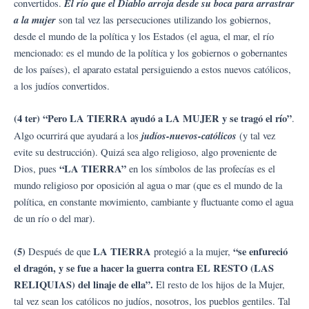
El río que el Diablo arroja desde su boca para arrastrar
convertidos.
a la mujer
son tal vez las persecuciones utilizando los gobiernos,
desde el mundo de la política y los Estados (el agua, el mar, el río
mencionado: es el mundo de la política y los gobiernos o gobernantes
de los países), el aparato estatal persiguiendo a estos nuevos católicos,
a los judíos convertidos.
(4 ter) “Pero LA TIERRA ayudó a LA MUJER y se tragó el río”
.
judíos-nuevos-católicos
Algo ocurrirá que ayudará a los
(y tal vez
evite su destrucción). Quizá sea algo religioso, algo proveniente de
“LA TIERRA”
Dios, pues
en los símbolos de las profecías es el
mundo religioso por oposición al agua o mar (que es el mundo de la
política, en constante movimiento, cambiante y fluctuante como el agua
de un río o del mar).
(5)
LA TIERRA
“se enfureció
Después de que
protegió a la mujer,
el dragón, y se fue a hacer la guerra contra EL RESTO (LAS
RELIQUIAS) del linaje de ella”.
El resto de los hijos de la Mujer,
tal vez sean los católicos no judíos, nosotros, los pueblos gentiles. Tal