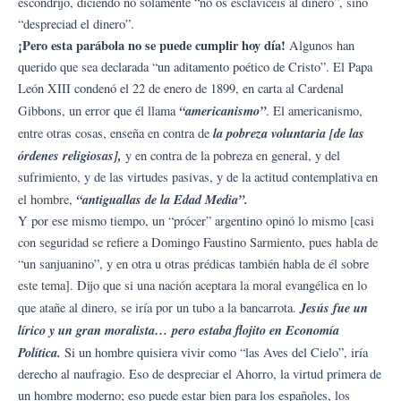
escondrijo, diciendo no solamente “no os esclavicéis al dinero”, sino
“despreciad el dinero”.
¡Pero esta parábola no se puede cumplir hoy día!
Algunos han
querido que sea declarada “un aditamento poético de Cristo”. El Papa
León XIII condenó el 22 de enero de 1899, en carta al Cardenal
“americanismo”
Gibbons, un error que él llama
. El americanismo,
la pobreza voluntaria [de las
entre otras cosas, enseña en contra de
órdenes religiosas],
y en contra de la pobreza en general, y del
sufrimiento, y de las virtudes pasivas, y de la actitud contemplativa en
“antiguallas de la Edad Media”.
el hombre,
Y por ese mismo tiempo, un “prócer” argentino opinó lo mismo [casi
con seguridad se refiere a Domingo Faustino Sarmiento, pues habla de
“un sanjuanino”, y en otra u otras prédicas también habla de él sobre
este tema]. Dijo que si una nación aceptara la moral evangélica en lo
Jesús fue un
que atañe al dinero, se iría por un tubo a la bancarrota.
lírico y un gran moralista… pero estaba flojito en Economía
Política.
Si un hombre quisiera vivir como “las Aves del Cielo”, iría
derecho al naufragio. Eso de despreciar el Ahorro, la virtud primera de
un hombre moderno; eso puede estar bien para los españoles, los