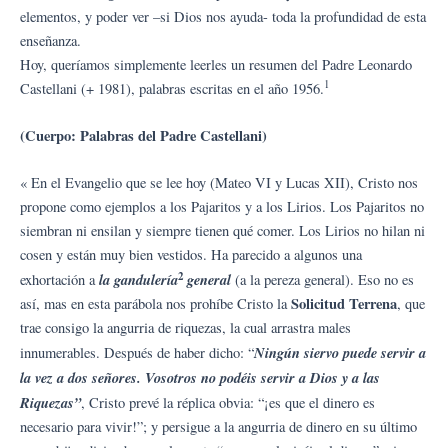
elementos, y poder ver –si Dios nos ayuda- toda la profundidad de esta
enseñanza.
Hoy, queríamos simplemente leerles un resumen del Padre Leonardo
1
Castellani (+ 1981), palabras escritas en el año 1956.
(Cuerpo: Palabras del Padre Castellani)
« En el Evangelio que se lee hoy (Mateo VI y Lucas XII), Cristo nos
propone como ejemplos a los Pajaritos y a los Lirios. Los Pajaritos no
siembran ni ensilan y siempre tienen qué comer. Los Lirios no hilan ni
cosen y están muy bien vestidos. Ha parecido a algunos una
2
la gandulería
general
exhortación a
(a la pereza general). Eso no es
Solicitud Terrena
así, mas en esta parábola nos prohíbe Cristo la
, que
trae consigo la angurria de riquezas, la cual arrastra males
Ningún siervo puede servir a
innumerables. Después de haber dicho: “
la vez a dos señores. Vosotros no podéis servir a Dios y a las
Riquezas”
, Cristo prevé la réplica obvia: “¡es que el dinero es
necesario para vivir!”; y persigue a la angurria de dinero en su último