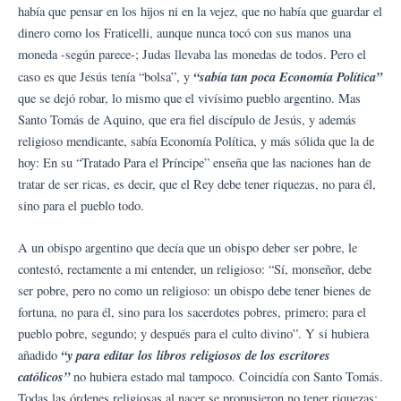
había que pensar en los hijos ni en la vejez, que no había que guardar el
dinero como los Fraticelli, aunque nunca tocó con sus manos una
moneda -según parece-; Judas llevaba las monedas de todos. Pero el
“sabía tan poca Economía Política”
caso es que Jesús tenía “bolsa”, y
que se dejó robar, lo mismo que el vivísimo pueblo argentino. Mas
Santo Tomás de Aquino, que era fiel discípulo de Jesús, y además
religioso mendicante, sabía Economía Política, y más sólida que la de
hoy: En su “Tratado Para el Príncipe” enseña que las naciones han de
tratar de ser ricas, es decir, que el Rey debe tener riquezas, no para él,
sino para el pueblo todo.
A un obispo argentino que decía que un obispo deber ser pobre, le
contestó, rectamente a mi entender, un religioso: “Sí, monseñor, debe
ser pobre, pero no como un religioso: un obispo debe tener bienes de
fortuna, no para él, sino para los sacerdotes pobres, primero; para el
pueblo pobre, segundo; y después para el culto divino”. Y si hubiera
“y para editar los libros religiosos de los escritores
añadido
católicos”
no hubiera estado mal tampoco. Coincidía con Santo Tomás.
Todas las órdenes religiosas al nacer se propusieron no tener riquezas;