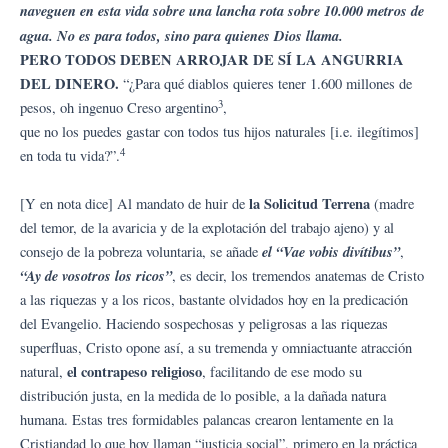
naveguen en esta vida sobre una lancha rota sobre 10.000 metros de
agua. No es para todos, sino para quienes Dios llama.
PERO TODOS DEBEN ARROJAR DE SÍ LA ANGURRIA
DEL DINERO.
“¿Para qué diablos quieres tener 1.600 millones de
3
pesos, oh ingenuo Creso argentino
,
que no los puedes gastar con todos tus hijos naturales [i.e. ilegítimos]
4
en toda tu vida?”.
la Solicitud Terrena
[Y en nota dice] Al mandato de huir de
(madre
del temor, de la avaricia y de la explotación del trabajo ajeno) y al
el “Vae vobis divítibus”
consejo de la pobreza voluntaria, se añade
,
“Ay de vosotros los ricos”
, es decir, los tremendos anatemas de Cristo
a las riquezas y a los ricos, bastante olvidados hoy en la predicación
del Evangelio. Haciendo sospechosas y peligrosas a las riquezas
superfluas, Cristo opone así, a su tremenda y omniactuante atracción
el contrapeso religioso
natural,
, facilitando de ese modo su
distribución justa, en la medida de lo posible, a la dañada natura
humana. Estas tres formidables palancas crearon lentamente en la
Cristiandad lo que hoy llaman “justicia social”, primero en la práctica