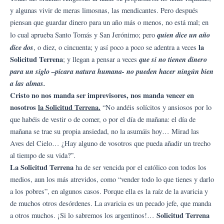
y algunas vivir de meras limosnas, las mendicantes. Pero después
piensan que guardar dinero para un año más o menos, no está mal; en
quien dice un año
lo cual aprueba Santo Tomás y San Jerónimo; pero
dice dos
la
, o diez, o cincuenta; y así poco a poco se adentra a veces
Solicitud Terrena
que si no tienen dinero
; y llegan a pensar a veces
para un siglo –pícara natura humana- no pueden hacer ningún bien
a las almas.
Cristo no nos manda ser imprevisores, nos manda vencer en
nosotros
la Solicitud Terrena.
“No andéis solícitos y ansiosos por lo
que habéis de vestir o de comer, o por el día de mañana: el día de
mañana se trae su propia ansiedad, no la asumáis hoy… Mirad las
Aves del Cielo… ¿Hay alguno de vosotros que pueda añadir un trecho
al tiempo de su vida?”.
La Solicitud Terrena
ha de ser vencida por el católico con todos los
medios, aun los más atrevidos, como “vender todo lo que tienes y darlo
a los pobres”, en algunos casos. Porque ella es la raíz de la avaricia y
de muchos otros desórdenes. La avaricia es un pecado jefe, que manda
Solicitud Terrena
a otros muchos. ¡Si lo sabremos los argentinos!…