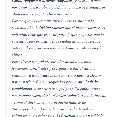
estado religioso u órdenes religiosas,
y es éste: Haced
por amor vuestra obra, y dejad que vuestros prójimos os
alimenten y vistan también por amor.
Parece que hay aquí un círculo vicioso, pues ni la
sociedad ni el individuo pueden dar el primer paso: Si el
individuo tiene que esperar para despreocuparse que la
sociedad sea perfecta, y la sociedad no puede serlo si
antes no lo son sus miembros, estamos en plena utopía
idílica.
Pero Cristo rompió ese círculo; invitó a los más
fervientes, espirituales y corajudos a dar el salto, a
renunciar a todo osadamente por puro amor a Dios –
por imitarlo a Él-, sin seguridad previa
sino la de la
Providencia
, a sus riesgos y peligros, “a embarcarse
con canoas escoradas”. Nuestro Señor lanzó a la brecha
–como si dijéramos- una pequeña falange de
“desesperados”, los cuales con su vida de pobres
voluntarios, los religiosos: 1) Prueban que es posible la