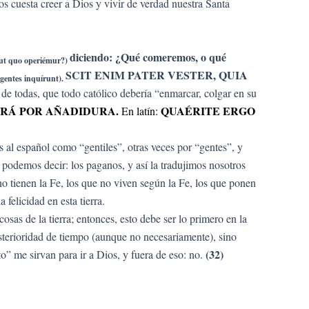
 cuesta creer a Dios y vivir de verdad nuestra Santa
diciendo: ¿Qué comeremos, o qué
aut quo operiémur?)
SCIT ENIM PATER VESTER, QUIA
gentes inquírunt).
de todas, que todo católico debería “enmarcar, colgar en su
DARÁ POR AÑADIDURA.
QUAÉRITE ERGO
En latín:
 al español como “gentiles”, otras veces por “gentes”, y
, podemos decir: los paganos, y así la tradujimos nosotros
o tienen la Fe, los que no viven según la Fe, los que ponen
felicidad en esta tierra.
osas de la tierra; entonces, esto debe ser lo primero en la
sterioridad de tiempo (aunque no necesariamente), sino
(32)
to” me sirvan para ir a Dios, y fuera de eso: no.