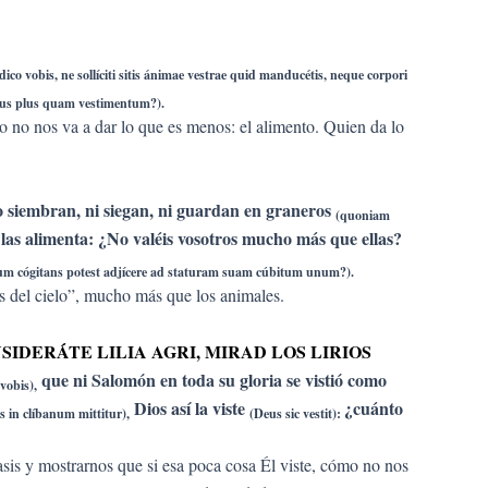
dico vobis, ne sollíciti sitis ánimae vestrae quid manducétis, neque corpori
pus plus quam vestimentum?).
o no nos va a dar lo que es menos: el alimento. Quien da lo
o siembran, ni siegan, ni guardan en graneros
(quoniam
limenta: ¿No valéis vosotros mucho más que ellas?
um cógitans potest adjícere ad staturam suam cúbitum unum?).
s del cielo”, mucho más que los animales.
SIDERÁTE LILIA AGRI, MIRAD LOS LIRIOS
que ni Salomón en toda su gloria se vistió como
vobis),
Dios así la viste
¿cuánto
s in clíbanum mittitur),
(Deus sic vestit):
sis y mostrarnos que si esa poca cosa Él viste, cómo no nos