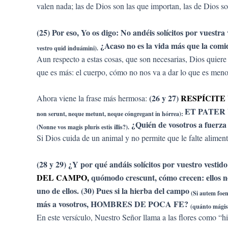
valen nada; las de Dios son las que importan, las de Dios so
(25) Por eso, Yo os digo: No andéis solícitos por vuestra
¿Acaso no es la vida más que la comid
vestro quid induámini).
Aun respecto a estas cosas, que son necesarias, Dios quiere
que es más: el cuerpo, cómo no nos va a dar lo que es menos
(26 y 27)
RESPÍCITE
Ahora viene la frase más hermosa:
ET PATER VE
non serunt, neque metunt, neque cóngregant in hórrea):
¿Quién de vosotros a fuerza 
(Nonne vos magis pluris estis illis?).
Si Dios cuida de un animal y no permite que le falte alime
(28 y 29) ¿Y por qué andáis solícitos por vuestro vestid
DEL CAMPO,
quómodo crescunt, cómo crecen: ellos no
uno de ellos. (30) Pues si la hierba del campo
(Si autem foen
más a vosotros, HOMBRES DE POCA FE?
(quánto mágis 
En este versículo, Nuestro Señor llama a las flores como “