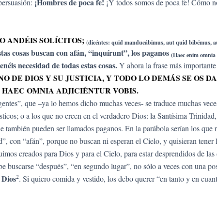
¡Hombres de poca fe!
 persuasión:
¡Y todos somos de poca fe! Cómo nos
NO ANDÉIS SOLÍCITOS;
(dicéntes: quid manducábimus, aut quid bibémus, 
stas cosas buscan con afán, “inquírunt”, los paganos
(Haec enim omnia 
s necesidad de todas estas cosas.
Y ahora la frase más importante 
O DE DIOS Y SU JUSTICIA, Y TODO LO DEMÁS SE OS 
T HAEC OMNIA ADJICIÉNTUR VOBIS.
s “gentes”, que –ya lo hemos dicho muchas veces- se traduce muchas veces
ósticos; o a los que no creen en el verdadero Dios: la Santísima Trinidad
que también pueden ser llamados paganos. En la parábola serían los que n
, con “afán”, porque no buscan ni esperan el Cielo, y quisieran tener la 
uimos creados para Dios y para el Cielo, para estar desprendidos de las c
ebe buscarse “después”, “en segundo lugar”, no sólo a veces con una po
2
 Dios
. Si quiero comida y vestido, los debo querer “en tanto y en cuan