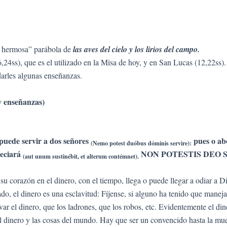
hermosa” parábola de
las aves del cielo y los lirios del campo.
24ss), que es el utilizado en la Misa de hoy, y en San Lucas (12,22ss).
arles algunas enseñanzas.
y enseñanzas)
 puede servir a dos señores
pues o abo
(Nemo potest duóbus dóminis servire):
reciará
NON POTESTIS DEO SE
(aut unum sustinébit, et alterum contémnet).
 su corazón en el dinero, con el tiempo, llega o puede llegar a odiar a 
 dinero es una esclavitud: Fíjense, si alguno ha tenido que manejar d
ar el dinero, que los ladrones, que los robos, etc. Evidentemente el dine
 el dinero y las cosas del mundo. Hay que ser un convencido hasta la mu