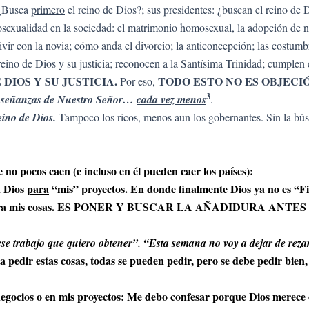
Busca
primero
el reino de Dios?; sus presidentes: ¿buscan el reino de 
sexualidad en la sociedad: el matrimonio homosexual, la adopción de n
ivir con la novia; cómo anda el divorcio; la anticoncepción; las costumbr
eino de Dios y su justicia; reconocen a la Santísima Trinidad; cumplen c
DIOS Y SU JUSTICIA.
TODO ESTO NO ES OBJECI
Por eso,
3
 enseñanzas de Nuestro Señor…
cada vez menos
.
reino de Dios.
Tampoco los ricos, menos aun los gobernantes. Sin la b
no pocos caen (e incluso en él pueden caer los países):
a Dios
para
“mis” proyectos. En donde finalmente Dios ya no es “Fi
Dios para mis cosas. ES PONER Y BUSCAR LA AÑADIDURA ANT
se trabajo que quiero obtener”. “Esta semana no voy a dejar de rez
pedir estas cosas, todas se pueden pedir, pero se debe pedir bien,
egocios o en mis proyectos: Me debo confesar porque Dios merece 