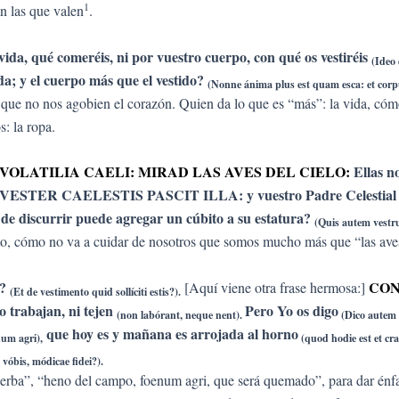
1
n las que valen
.
 vida, qué comeréis, ni por vuestro cuerpo, con qué os vestiréis
(Ideo 
a; y el cuerpo más que el vestido?
(Nonne ánima plus est quam esca: et cor
 que no nos agobien el corazón. Quien da lo que es “más”: la vida, cóm
: la ropa.
 VOLATILIA CAELI: MIRAD LAS AVES DEL CIELO:
Ellas n
STER CAELESTIS PASCIT ILLA: y vuestro Padre Celestial las a
de discurrir puede agregar un cúbito a su estatura?
(Quis autem vestr
nto, cómo no va a cuidar de nosotros que somos mucho más que “las ave
o?
CON
[Aquí viene otra frase hermosa:]
(Et de vestimento quid sollíciti estis?).
 trabajan, ni tejen
Pero Yo os digo
(non labórant, neque nent).
(Dico autem 
que hoy es y mañana es arrojada al horno
um agri),
(quod hodie est et cra
vóbis, módicae fidei?).
hierba”, “heno del campo, foenum agri, que será quemado”, para dar énfa