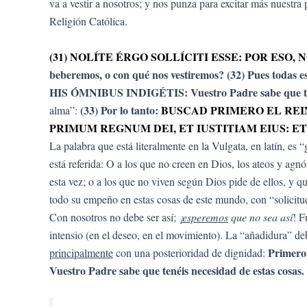
va a vestir a nosotros; y nos punza para excitar más nuestra
Religión Católica.
(31) NOLÍTE ÉRGO SOLLÍCITI ESSE: POR ESO, 
beberemos, o con qué nos vestiremos? (32) Pues todas e
HIS ÓMNIBUS INDIGÉTIS: Vuestro Padre sabe que tenéi
(33) Por lo tanto:
BUSCAD PRIMERO EL REIN
alma”:
PRIMUM REGNUM DEI, ET IUSTITIAM EIUS: E
La palabra que está literalmente en la Vulgata, en latín, e
está referida: O a los que no creen en Dios, los ateos y agn
esta vez; o a los que no viven según Dios pide de ellos, y 
todo su empeño en estas cosas de este mundo, con “solicitud”
Con nosotros no debe ser así;
¡
esperemos
que no sea así
! F
intensio (en el deseo, en el movimiento). La “añadidura” d
Primero
principalmente
con una posterioridad de dignidad:
Vuestro Padre sabe que tenéis necesidad de estas cosas.