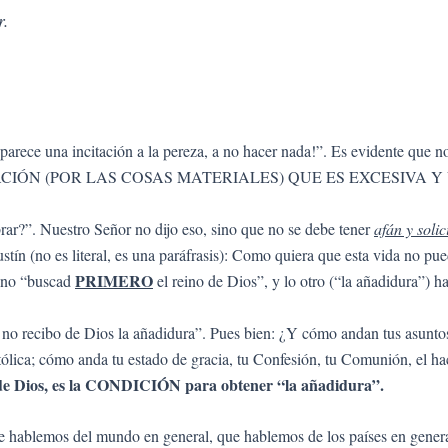
r.
rece una incitación a la pereza, a no hacer nada!”. Es evidente que no 
CIÓN (POR LAS COSAS MATERIALES) QUE ES EXCESIVA Y 
r?”. Nuestro Señor no dijo eso, sino que no se debe tener
afán y solic
ín (no es literal, es una paráfrasis): Como quiera que esta vida no pue
PRIMERO
sino “buscad
el reino de Dios”, y lo otro (“la añadidura”) h
 no recibo de Dios la añadidura”. Pues bien: ¿Y cómo andan tus asuntos 
ólica; cómo anda tu estado de gracia, tu Confesión, tu Comunión, el ha
 de Dios, es la CONDICIÓN para obtener “la añadidura”.
e hablemos del mundo en general, que hablemos de los países en gene