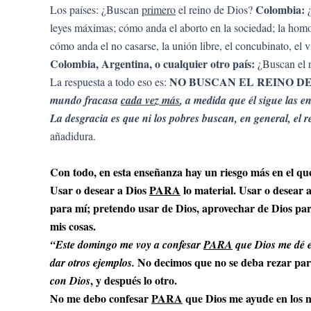
Colombia:
Los países: ¿Buscan
primero
el reino de Dios?
¿
leyes máximas; cómo anda el aborto en la sociedad; la homo
cómo anda el no casarse, la unión libre, el concubinato, el v
Colombia, Argentina, o cualquier otro país:
¿Buscan el r
NO BUSCAN EL REINO DE 
La respuesta a todo eso es:
mundo fracasa
cada vez más
, a medida que él sigue las
La desgracia es que ni los pobres buscan, en general, el 
añadidura.
Con todo, en esta enseñanza hay un riesgo más en el que 
Usar o desear a Dios
PARA
lo material. Usar o desear 
para mí; pretendo usar de Dios, aprovechar de 
mis cosas.
“Este domingo me voy a confesar
PARA
que Dios me dé e
No decimos que no se deba rezar para 
dar otros ejemplos.
, y después lo otro.
con Dios
No me debo confesar
PARA
que Dios me ayude en los n