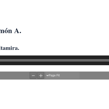
rmón A.
ltamira.