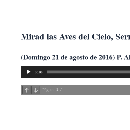
Ir
al
contenido
Mirad las Aves del Cielo, Se
(Domingo 21 de agosto de 2016) P. A
Reproductor
00:00
de
audio