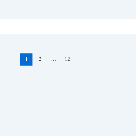
1
2
…
12