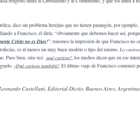
lsa religión) unirá al Liberalismo y al Comunismo, y que los unirá a tra
tólica, dice sin problema herejías que no tienen parangón, por ejemplo,
diando a Francisco, él diría: “obviamente que debemos hacer así, porqu
mente Cristo no es Dios
!
”; tenemos la impresión de que Francisco no cr
 profecías, es al menos un muy buen modelo o tipo del mismo.
Lo curios
mo. Pues bien, otra vez:
¡qué
curioso!
, los medios dicen que en ese inte
grarlo.
¡
Qué curioso también
!
: El último viaje de Francisco comenzó
 Leonardo Castellani, Editorial Dictio, Buenos Aires, Argentina