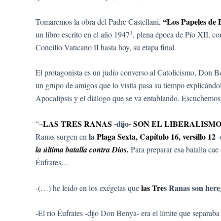
“Los Papeles de 
Tomaremos la obra del Padre Castellani,
1
un libro escrito en el año 1947
, plena época de Pío XII, con
Concilio Vaticano II hasta hoy, su etapa final.
El protagonista es un judío converso al Catolicismo, Don 
un grupo de amigos que lo visita pasa su tiempo explicánd
Apocalipsis y el diálogo que se va entablando. Escuchemos
–
LAS TRES RANAS
-dijo-
SON EL LIBERALISM
“
la
Plaga Sexta, Capítulo 16, versillo 12
Ranas surgen en
-
la última batalla contra Dios.
Para preparar esa batalla cae 
Éufrates…
las Tre
s Ranas son here
-(…) he leído en los exégetas que
-El río Éufrates -dijo Don Benya- era el límite que separaba