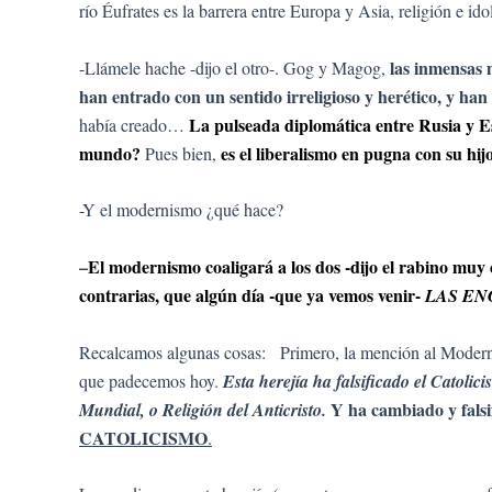
río Éufrates es la barrera entre Europa y Asia, religión e id
las inmensas 
-Llámele hache -dijo el otro-. Gog y Magog,
han entrado con un sentido irreligioso y herético, y han 
La pulseada diplomática entre Rusia y E
había creado…
mundo?
es el liberalismo en pugna con su hi
Pues bien,
-Y el modernismo ¿qué hace?
–
El modernismo coaligará a los dos -dijo el rabino muy 
contrarias, que algún día -que ya vemos venir-
LAS EN
Recalcamos algunas cosas: Primero, la mención al Modernis
que padecemos hoy.
Esta herejía ha falsificado el Catoli
Y ha cambiado y fal
Mundial, o Religión del Anticristo.
CATOLICISMO
.