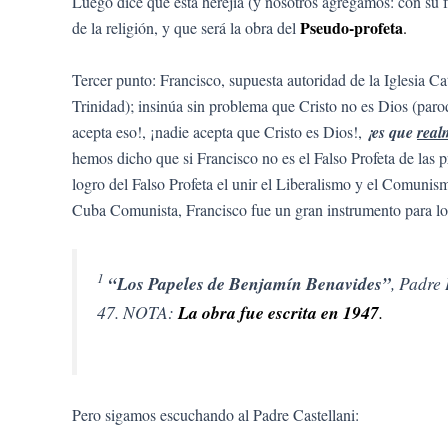
Luego dice que esta herejía (y nosotros agregamos: con su fa
Pseudo-profeta
de la religión, y que será la obra del
.
Tercer punto: Francisco, supuesta autoridad de la Iglesia Ca
Trinidad); insinúa sin problema que Cristo no es Dios (paro
acepta eso!, ¡nadie acepta que Cristo es Dios!,
¡es que
real
hemos dicho que si Francisco no es el Falso Profeta de las
logro del Falso Profeta el unir el Liberalismo y el Comunis
Cuba Comunista, Francisco fue un gran instrumento para lo
1
“Los Papeles de Benjamín Benavides”
, Padre
47. NOTA:
La obra fue escrita en 1947
.
Pero sigamos escuchando al Padre Castellani: