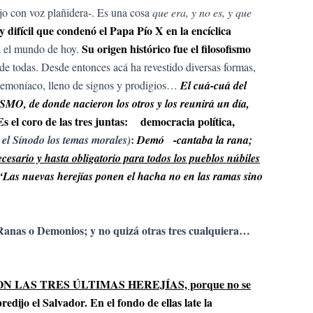
ijo con voz plañidera-. Es una cosa
que era, y no es, y que
 difícil que condenó el Papa Pío X en la encíclica
Su origen histórico fue el filosofismo
ea el mundo de hoy.
ta de todas. Desde entonces acá ha revestido diversas formas,
, demoníaco, lleno de signos y prodigios…
El cuá-cuá del
O, de donde nacieron los otros y los reunirá un día,
s el coro de las tres juntas: democracia política,
:
 el Sínodo los temas morales)
Demó -cantaba la rana;
ecesario y hasta obligatorio para todos los pueblos núbiles
“Las nuevas herejías ponen el hacha no en las ramas sino
s Ranas o Demonios; y no quizá otras tres cualquiera…
ON LAS TRES ÚLTIMAS HEREJÍAS, porque no se
edijo el Salvador. En el fondo de ellas late la