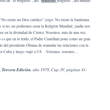
fundente
vés de “lo religioso”, del “
religioso”, del mundo
 “No existe un Dios católico” (ergo: No existe la Santísima
e si no, no podremos crear la Religión Mundial: ¡nadie nos
ee en la divinidad de Cristo). Nosotros, más de una vez,
o es
que en lo leído, el Padre Castellani pone como un gran
nto del presidente Obama de reanudar las relaciones con la
 por Cuba y luego viajó a US . Veremos, veremos…
,
Tercera Edición
, año 1978, Cap. IV, páginas 41-