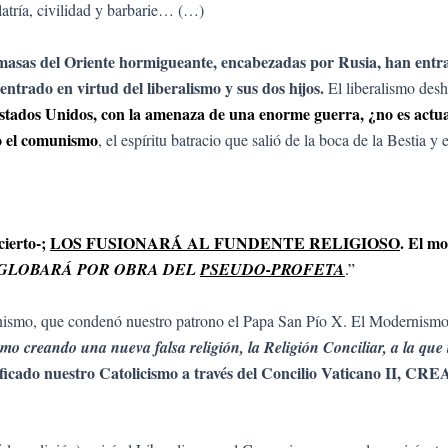
olatría, civilidad y barbarie… (…)
masas del Oriente hormigueante, encabezadas por Rusia, han entrad
entrado en virtud del liberalismo y sus dos hijos.
El liberalismo deshi
stados Unidos, con la amenaza de una enorme guerra, ¿no es actual
jo el comunismo
, el espíritu batracio que salió de la boca de la Bestia 
cierto-;
LOS FUSIONARÁ AL FUNDENTE RELIGIOSO
. El mo
GLOBARÁ POR OBRA DEL
PSEUDO-PROFETA
.”
mo, que condenó nuestro patrono el Papa San Pío X. El Modernismo es 
cismo creando una nueva falsa religión, la Religión Conciliar, a la q
sificado nuestro Catolicismo a través del Concilio Vaticano