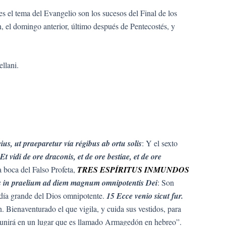
es el tema del Evangelio son los sucesos del Final de los
, el domingo anterior, último después de Pentecostés, y
llani.
s, ut praeparetur vía régibus ab ortu solis
: Y el sexto
Et vidi de ore draconis, et de ore bestiae, et de ore
la boca del Falso Profeta,
TRES ESPÍRITUS INMUNDOS
los in praelium ad diem magnum omnipotentis Dei
: Son
el día grande del Dios omnipotente.
15 Ecce venio sicut fur.
 Bienaventurado el que vigila, y cuida sus vestidos, para
eunirá en un lugar que es llamado Armagedón en hebreo”.