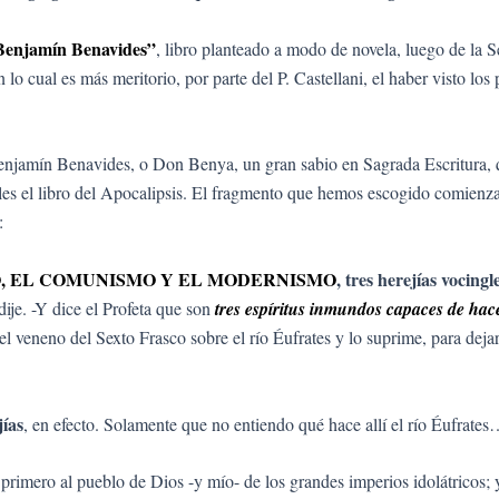
Benjamín Benavides”
, libro planteado a modo de novela, luego de la
 lo cual es más meritorio, por parte del P. Castellani, el haber visto lo
Benjamín Benavides, o Don Benya, un gran sabio en Sagrada Escritura, 
oles el libro del Apocalipsis. El fragmento que hemos escogido comien
:
O, EL COMUNISMO Y EL MODERNISMO
, tres herejías vocin
dije. -Y dice el Profeta que son
tres espíritus inmundos capaces de hace
el veneno del Sexto Frasco sobre el río Éufrates y lo suprime, para dejar e
jías
, en efecto. Solamente que no entiendo qué hace allí el río Éufrate
 primero al pueblo de Dios -y mío- de los grandes imperios idolátricos;