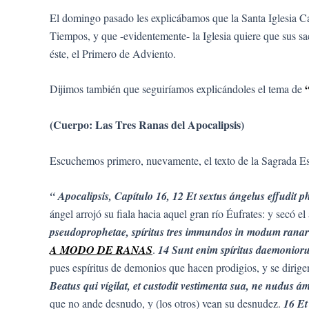
El domingo pasado les explicábamos que la Santa Iglesia C
Tiempos, y que -evidentemente- la Iglesia quiere que sus sa
éste, el Primero de Adviento.
Dijimos también que seguiríamos explicándoles el tema de
(Cuerpo: Las Tres Ranas del Apocalipsis)
Escuchemos primero, nuevamente, el texto de la Sagrada Esc
“ Apocalipsis, Capítulo 16, 12 Et sextus ángelus effudit 
ángel arrojó su fiala hacia aquel gran río Éufrates: y secó e
pseudoprophetae, spíritus tres immundos in modum rana
A MODO DE RANAS
.
14 Sunt enim spíritus daemonioru
pues espíritus de demonios que hacen prodigios, y se dirigen
Beatus qui vígilat, et custodit vestimenta sua, ne nudus ám
que no ande desnudo, y (los otros) vean su desnudez.
16 Et