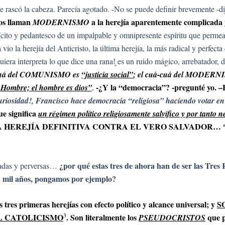
e rascó la cabeza. Parecía agotado. -No se puede definir brevemente -d
gos llaman
a la herejía aparentemente complicada y
MODERNISMO
lícito y pedantesco de un impalpable y omnipresente espíritu que perm
 vio la herejía del Anticristo, la última herejía, la más radical y perfec
era interpreta lo que dice una rana!͙ es un ruido mágico, arrebatador
-cuá del COMUNISMO es
“justicia social”
; el cuá-cuá del MODERNISM
-¿Y la “democracia”? -pregunté yo. –E
Hombre; el hombre es dios”
.
curiosidad!, Francisco hace democracia “religiosa” haciendo votar en
ue significa
un régimen político religiosamente salvífico y por tanto n
za. Y UNA HEREJÍA DEFINITIVA CONTRA EL VERO SALVADOR…
¿por qué estas tres de ahora han de ser las Tre
madas y perversas…
 a mil años, pongamos por ejemplo?
s tres primeras herejías con efecto político y alcance universal; y
S
3
 DEL CATOLICISMO
. Son literalmente los
que pr
PSEUDOCRISTOS