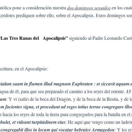
atólica pone a consideración nuestra
dos domingos seguidos
en los cual
cerdotes prediquen sobre ello, sobre el Apocalipsis. Estos domingos son
“Las Tres Ranas del Apocalipsis”
siguiendo al Padre Leonardo Caste
ritura, en el Apocalipsis:
phíalam suam in flumen illud magnum Euphraten : et siccavit aquam eiu
l agua de él, para que sea preparado el camino a los reyes del oriente.
13 
rum
: Y vi (salir) de la boca del Dragón, y de la boca de la Bestia, y de 
m facientes signa, et procedunt ad reges totíus terrae congregare il
 hacia los reyes de toda la tierra para congregarlos para la batalla en 
bulet, et videant turpitúdinem eius
: He aquí que vengo como un ladrón.
 congregabit illos in locum qui vocatur hebraice Armagedon
: Y los r