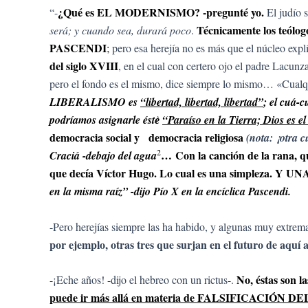
¿Qué es EL MODERNISMO? -pregunté yo.
“-
El judío s
Técnicamente los teólo
será; y cuando sea, durará poco
.
PASCENDI
;
pero esa herejía no es más que el núcleo exp
del siglo XVIII
, en el cual con certero ojo el padre Lacunza
pero el fondo es el mismo, dice siempre lo mismo… «Cualqui
LIBERALISMO es
“libertad, libertad, libertad”
; el cuá
podríamos asignarle éste͗
“Paraíso en la Tierra; Dios es el
democracia social y democracia religiosa
(nota: ¡otra 
2
… Con la canción de la rana, q
Craciá -debajo del agua
que decía Víctor Hugo. Lo cual es una simple
en la misma raíz” -dijo Pío X en la encíclica Pascendi.
-Pero herejías siempre las ha habido, y algunas muy extre
por ejemplo, otras tres que surjan en el futuro de aquí
No, éstas son la
-¡Eche años! -dijo el hebreo con un rictus-.
puede ir más allá en materia de FALSIFICACIÓN