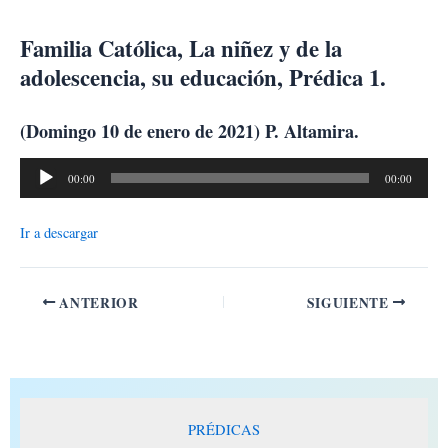
Ir
al
Familia Católica, La niñez y de la
contenido
adolescencia, su educación, Prédica 1.
(Domingo 10 de enero de 2021) P. Altamira.
Reproductor
00:00
00:00
de
audio
Ir a descargar
ANTERIOR
SIGUIENTE
PRÉDICAS