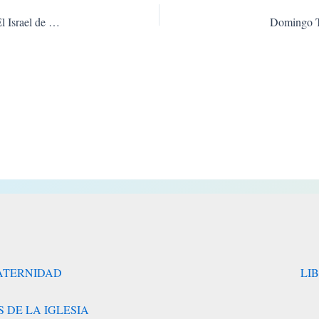
Padre Castellani – La Parusía y el Fin de los Tiempos VI (El Israel de Dios).
Domingo Te
RATERNIDAD
LI
 DE LA IGLESIA