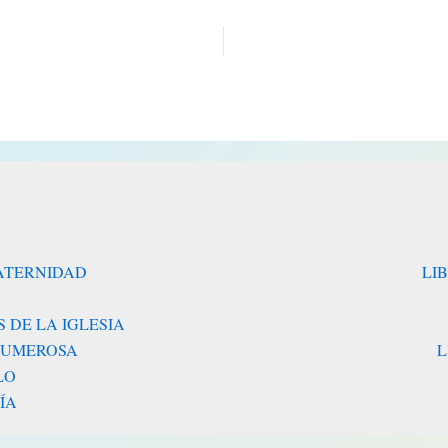
RATERNIDAD
LI
 DE LA IGLESIA
 NUMEROSA
L
LO
ÍA