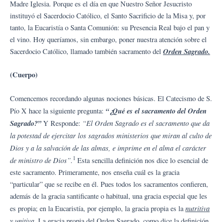
Madre Iglesia. Porque es el día en que Nuestro Señor Jesucristo
instituyó el Sacerdocio Católico, el Santo Sacrificio de la Misa y, por
tanto, la Eucaristía o Santa Comunión: su Presencia Real bajo el pan y
el vino. Hoy queríamos, sin embargo, poner nuestra atención sobre el
Orden Sagrado.
Sacerdocio Católico, llamado también sacramento del
(Cuerpo)
Comencemos recordando algunas nociones básicas. El Catecismo de S.
“¿Qué es el sacramento del Orden
Pío X hace la siguiente pregunta:
Sagrado?”
“El Orden Sagrado es el sacramento que da
Y Responde:
la potestad de ejercitar los sagrados ministerios que miran al culto de
Dios y a la salvación de las almas, e imprime en el alma el carácter
1
de ministro de Dios”.
Esta sencilla definición nos dice lo esencial de
este sacramento. Primeramente, nos enseña cuál es la gracia
“particular” que se recibe en él. Pues todos los sacramentos confieren,
además de la gracia santificante o habitual, una gracia especial que les
nutritiva
es propia; en la Eucaristía, por ejemplo, la gracia propia es la
y unitiva
. La gracia propia del Orden Sagrado, como dice la definición,