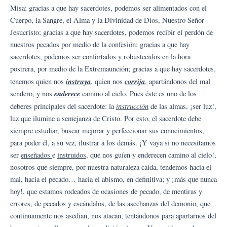
Misa; gracias a que hay sacerdotes, podemos ser alimentados con el
Cuerpo, la Sangre, el Alma y la Divinidad de Dios, Nuestro Señor
Jesucristo; gracias a que hay sacerdotes, podemos recibir el perdón de
nuestros pecados por medio de la confesión; gracias a que hay
sacerdotes, podemos ser confortados y robustecidos en la hora
postrera, por medio de la Extremaunción; gracias a que hay sacerdotes,
instruya
corrija
tenemos quien nos
, quien nos
, apartándonos del mal
enderece
sendero, y nos
camino al cielo. Pues éste es uno de los
instrucción
deberes principales del sacerdote: la
de las almas, ¡ser luz!,
luz que ilumine a semejanza de Cristo. Por esto, el sacerdote debe
siempre estudiar, buscar mejorar y perfeccionar sus conocimientos,
para poder él, a su vez, ilustrar a los demás. ¡Y vaya si no necesitamos
ser
enseñados
e
instruidos
, que nos guíen y enderecen camino al cielo!,
nosotros que siempre, por nuestra naturaleza caída, tendemos hacia el
mal, hacia el pecado… hacia el abismo, en definitiva; y ¡más que nunca
hoy!, que estamos rodeados de ocasiones de pecado, de mentiras y
errores, de pecados y escándalos, de las asechanzas del demonio, que
continuamente nos asedian, nos atacan, tentándonos para apartarnos del