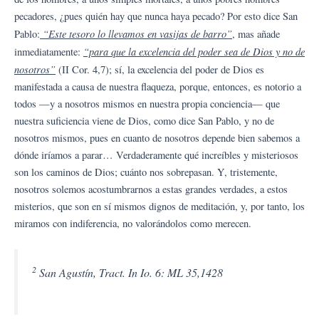
pecadores, ¿pues quién hay que nunca haya pecado? Por esto dice San
“Este tesoro lo llevamos en vasijas de barro”
Pablo:
, mas añade
“para que la excelencia del poder sea de Dios y no de
inmediatamente:
nosotros”
(II Cor. 4,7); sí, la excelencia del poder de Dios es
manifestada a causa de nuestra flaqueza, porque, entonces, es notorio a
todos —y a nosotros mismos en nuestra propia conciencia— que
nuestra suficiencia viene de Dios, como dice San Pablo, y no de
nosotros mismos, pues en cuanto de nosotros depende bien sabemos a
dónde iríamos a parar… Verdaderamente qué increíbles y misteriosos
son los caminos de Dios; cuánto nos sobrepasan. Y, tristemente,
nosotros solemos acostumbrarnos a estas grandes verdades, a estos
misterios, que son en sí mismos dignos de meditación, y, por tanto, los
miramos con indiferencia, no valorándolos como merecen.
2
San Agustín, Tract. In Io. 6: ML 35,1428