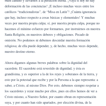
buen camino y llevarnos a la perdición eterna. ¡Vaya si hoy no hay
deformación de las conciencias! ¡E incluso muchas veces entre los
católicos “tradicionalistas”, de “Misa en Latín”! ¡Cuánta ignorancia
que hay, incluso respecto a cosas básicas y elementales! Y muchas
veces por nuestra propia culpa; sí, por nuestra propia culpa, porque no
hacemos el mínimo esfuerzo por formarnos, por instruirnos en nuestra
Santa Religión, en nuestros deberes y obligaciones. Pecado de
omisión. No podemos ni debemos descuidar nuestra formación
religiosa; de ella puede depender, y, de hecho, muchas veces depende,
nuestro destino eterno.
Ahora digamos algunas breves palabras sobre la dignidad del
sacerdote. El sacerdote está revestido de dignidad, y ésta es
grandísima, y es superior a la de los reyes y soberanos de la tierra, y
esto por la potestad que recibe y por la Persona a la que representa: a
saber, a Cristo, al mismo Dios. Por esto, debemos siempre respetar a
los sacerdotes y rezar mucho por ellos, pues en ellos hemos de ver a
Cristo mismo, a Nuestro Señor, por cuanto obran en representación
suya, y por cuanto han sido apartados, por elección divina, de la