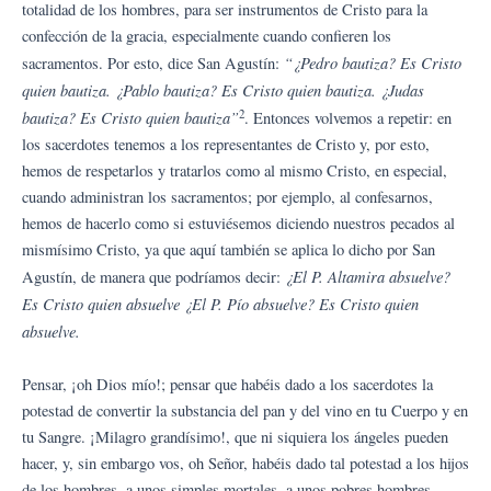
totalidad de los hombres, para ser instrumentos de Cristo para la
confección de la gracia, especialmente cuando confieren los
“¿Pedro bautiza? Es Cristo
sacramentos. Por esto, dice San Agustín:
quien bautiza. ¿Pablo bautiza? Es Cristo quien bautiza. ¿Judas
2
bautiza? Es Cristo quien bautiza”
. Entonces volvemos a repetir: en
los sacerdotes tenemos a los representantes de Cristo y, por esto,
hemos de respetarlos y tratarlos como al mismo Cristo, en especial,
cuando administran los sacramentos; por ejemplo, al confesarnos,
hemos de hacerlo como si estuviésemos diciendo nuestros pecados al
mismísimo Cristo, ya que aquí también se aplica lo dicho por San
¿El P. Altamira absuelve?
Agustín, de manera que podríamos decir:
Es Cristo quien absuelve ¿El P. Pío absuelve? Es Cristo quien
absuelve.
Pensar, ¡oh Dios mío!; pensar que habéis dado a los sacerdotes la
potestad de convertir la substancia del pan y del vino en tu Cuerpo y en
tu Sangre. ¡Milagro grandísimo!, que ni siquiera los ángeles pueden
hacer, y, sin embargo vos, oh Señor, habéis dado tal potestad a los hijos
de los hombres, a unos simples mortales, a unos pobres hombres