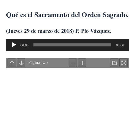
Ir
al
Qué es el Sacramento del Orden Sagrado.
contenido
(Jueves 29 de marzo de 2018) P. Pío Vázquez.
Reproductor
00:00
00:00
de
audio