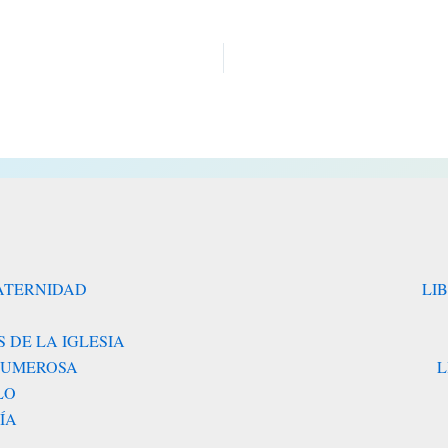
RATERNIDAD
LI
 DE LA IGLESIA
 NUMEROSA
L
LO
ÍA