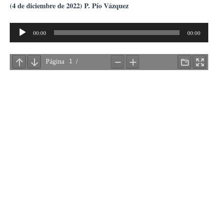
Ir
(4 de diciembre de 2022) P. Pío Vázquez
al
Reproductor
contenido
00:00
00:00
de
audio