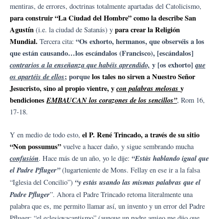
mentiras, de errores, doctrinas totalmente apartadas del Catolicismo,
para construir “La Ciudad del Hombre” como la describe San
Agustín
para crear la Religión
(i.e. la ciudad de Satanás) y
Mundial.
“Os exhorto, hermanos, que observéis a los
Tercera cita:
que están causando…los escándalos (Francisco), [escándalos]
contrarios a la enseñanza que habéis aprendido,
y [os exhorto]
que
os apartéis de ellos
; porque
los tales no sirven a Nuestro Señor
Jesucristo, sino al propio vientre, y
con palabras melosas
y
bendiciones
EMBAUCAN los corazones de los sencillos”
, Rom 16,
17-18.
el P. René Trincado, a través de su sitio
Y en medio de todo esto,
“Non possumus”
vuelve a hacer daño, y sigue sembrando mucha
confusión
“Estás hablando igual que
. Hace más de un año, yo le dije:
el Padre Pfluger”
(lugarteniente de Mons. Fellay en ese ir a la falsa
“y estás usando las mismas palabras que el
“Iglesia del Concilio”)
Padre Pfluger
”. Ahora el Padre Trincado retoma literalmente una
palabra que es, me permito llamar así, un invento y un error del Padre
Pfluger: “el eclesiovacantismo” (aunque un padre amigo me dijo que