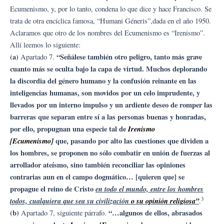
Ecumenismo, y, por lo tanto, condena lo que dice y hace Francisco. Se
trata de otra encíclica famosa, “Humani Géneris”,dada en el año 1950.
Aclaramos que otro de los nombres del Ecumenismo es “Irenismo”.
Allí leemos lo siguiente:
(a)
“Señálese también otro peligro, tanto más grave
Apartado 7.
cuanto más se oculta bajo la capa de virtud. Muchos deplorando
la discordia del género humano y la confusión reinante en las
inteligencias humanas, son movidos por un celo imprudente, y
llevados por un interno impulso y un ardiente deseo de romper las
barreras que separan entre sí a las personas buenas y honradas,
por ello, propugnan una especie tal de
Irenismo
[Ecumenismo]
que, pasando por alto las cuestiones que dividen a
los hombres, se proponen no sólo combatir en unión de fuerzas al
arrollador ateísmo, sino también reconciliar las opiniones
contrarias aun en el campo dogmático… [quieren que] se
propague el reino de Cristo
en todo el mundo, entre los hombres
3
todos, cualquiera que sea su civilización
o su opinión religiosa”
.
(b)
“…algunos de ellos, abrasados
Apartado 7, siguiente párrafo.