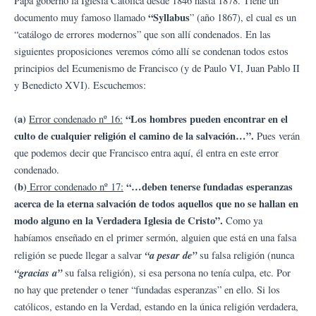
Papa gobernó la Iglesia Católica desde 1846 hasta 1878. Tiene un
“Syllabus
documento muy famoso llamado
” (año 1867), el cual es un
“catálogo de errores modernos” que son allí condenados. En las
siguientes proposiciones veremos cómo allí se condenan todos estos
principios del Ecumenismo de Francisco (y de Paulo VI, Juan Pablo II
y Benedicto XVI). Escuchemos:
(a)
“Los hombres pueden encontrar en el
Error condenado nº 16:
culto de cualquier religión el camino de la salvación…”.
Pues verán
que podemos decir que Francisco entra aquí, él entra en este error
condenado.
(b)
“…deben tenerse fundadas esperanzas
Error condenado nº 17:
acerca de la eterna salvación de todos aquellos que no se hallan en
modo alguno en la Verdadera Iglesia de Cristo”.
Como ya
habíamos enseñado en el primer sermón, alguien que está en una falsa
“a pesar de”
religión se puede llegar a salvar
su falsa religión (nunca
“gracias a”
su falsa religión), si esa persona no tenía culpa, etc. Por
no hay que pretender o tener “fundadas esperanzas” en ello. Si los
católicos, estando en la Verdad, estando en la única religión verdadera,