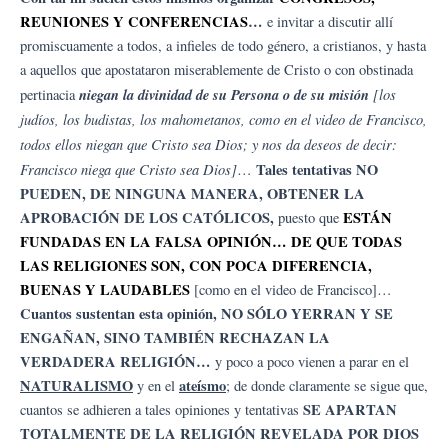
REUNIONES Y CONFERENCIAS
…
e invitar a discutir allí
promiscuamente a todos, a infieles de todo género, a cristianos, y hasta
a aquellos que apostataron miserablemente de Cristo o con obstinada
niegan la divinidad de su Persona o de su misión
[los
pertinacia
judíos, los budistas, los mahometanos, como en el video de Francisco,
todos ellos niegan que Cristo sea Dios; y nos da deseos de decir:
Francisco niega que Cristo sea Dios]
Tales tentativas NO
…
PUEDEN, DE NINGUNA MANERA, OBTENER LA
APROBACIÓN DE LOS CATÓLICOS,
ESTÁN
puesto que
FUNDADAS EN LA FALSA OPINIÓN… DE QUE TODAS
LAS RELIGIONES SON, CON POCA DIFERENCIA,
BUENAS Y LAUDABLES
[como en el video de Francisco]…
Cuantos sustentan esta opinión, NO SÓLO YERRAN Y SE
ENGAÑAN, SINO TAMBIÉN RECHAZAN LA
VERDADERA RELIGIÓN…
y poco a poco vienen a parar en el
NATURALISMO
ateísmo
y en el
; de donde claramente se sigue que,
SE APARTAN
cuantos se adhieren a tales opiniones y tentativas
TOTALMENTE DE LA RELIGIÓN REVELADA POR DIOS