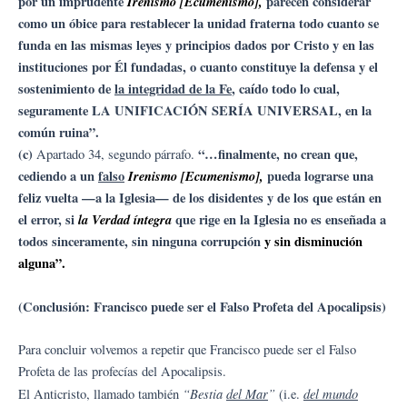
por un imprudente
Irenismo [Ecumenismo],
parecen considerar
como un óbice para restablecer la unidad fraterna todo cuanto se
funda en las mismas leyes y principios dados por Cristo y en las
instituciones por Él fundadas, o cuanto constituye la defensa y el
sostenimiento de
la integridad de la Fe
, caído todo lo cual,
seguramente LA UNIFICACIÓN SERÍA UNIVERSAL, en la
común ruina”.
(c)
“…finalmente, no crean que,
Apartado 34, segundo párrafo.
cediendo a un
falso
Irenismo [Ecumenismo],
pueda lograrse una
feliz vuelta —a la Iglesia— de los disidentes y de los que están en
el error, si
la Verdad íntegra
que rige en la Iglesia no es enseñada a
todos sinceramente, sin ninguna corrupción
y sin disminución
alguna”.
(Conclusión: Francisco puede ser el Falso Profeta del Apocalipsis)
Para concluir volvemos a repetir que Francisco puede ser el Falso
Profeta de las profecías del Apocalipsis.
“Bestia
del Mar
”
del mundo
El Anticristo, llamado también
(i.e.