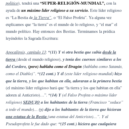
político
“SUPER-RELIGIÓN-MUNDIAL”,
), tendrá una
con la
un máximo líder religioso a su servicio.
ayuda de
Este líder religioso
la Tierra”
es “La Bestia de
, o “El Falso Profeta”. Ya alguna vez
explicamos que “la tierra” es el mundo de lo religioso, y “el mar” el
mundo político. Hay entonces dos Bestias. Terminamos la prédica
leyéndoles la Sagrada Escritura:
Apocalipsis, capítulo 13
“(11) Y vi otra bestia que subía
desde la
:
tierra
y tenía dos cuernos similares a los
(desde el mundo religioso),
del Cordero,
(pero) hablaba como el Dragón
(hablaba como Satanás,
como el Diablo)”
“(12 cont.) Y él
(este líder religioso mundial)
hizo
.
que la tierra, y los que habitan en ella, adoraran a la primera bestia
(el máximo líder religioso hará que “la tierra y los que habitan en ella”
“(14) Y
(el Falso Profeta o máximo líder
adoren al Anticristo)…”.
religioso)
SEDUJO
a los habitantes de la tierra
(Francisco “seduce”
a todo el mundo)…
(y) dijo a los habitantes de la tierra que hicieran
una estatua de la Bestia
(una estatua del Anticristo)…”. Y al
Pseudoprofeta le fue dado que:
“(15 cont.) hiciera que cualquiera