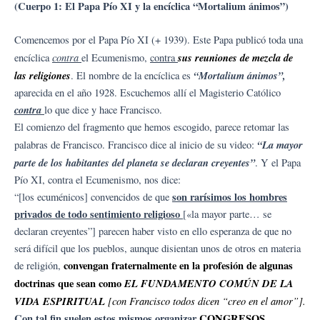
(Cuerpo 1: El Papa Pío XI y la encíclica “Mortalium ánimos”)
Comencemos por el Papa Pío XI (+ 1939). Este Papa publicó toda una
contra
sus reuniones de mezcla de
encíclica
el Ecumenismo,
contra
las religiones
“Mortalium ánimos”,
. El nombre de la encíclica es
aparecida en el año 1928. Escuchemos allí el Magisterio Católico
contra
lo que dice y hace Francisco.
El comienzo del fragmento que hemos escogido, parece retomar las
“La mayor
palabras de Francisco. Francisco dice al inicio de su video:
parte de los habitantes del planeta se declaran creyentes”
. Y el Papa
Pío XI, contra el Ecumenismo, nos dice:
son rarísimos los hombres
“[los ecuménicos] convencidos de que
privados de todo sentimiento religioso
[«la mayor parte… se
declaran creyentes”] parecen haber visto en ello esperanza de que no
será difícil que los pueblos, aunque disientan unos de otros en materia
convengan fraternalmente en la profesión de algunas
de religión,
doctrinas que sean como
EL FUNDAMENTO COMÚN DE LA
VIDA ESPIRITUAL
[con Francisco todos dicen “creo en el amor”].
Con tal fin suelen estos mismos organizar
CONGRESOS,