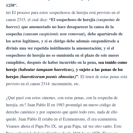
1258”.
(c)
El proceso para estos sospechosos de herejía está previsto en el
“El sospechoso de herejía
(suspectus de
canon 2315, el cual dice:
haeresi)
que amonestado no hace desaparecer la causa de la
sospecha
(causam suspicionis non removeat),
debe apartársele de
los actos legítimos, y si es clérigo debe además suspendérsele a
divinis una vez repetida inútilmente la amonestación; y si el
sospechoso de herejía no se enmienda en el plazo de seis meses
cumplidos, después de haber incurrido en la pena,
sea tenido como
hereje
(habeatur tamquam haereticus),
y sujeto a las penas de los
herejes
(haereticorum poenis obnoxius)
”
.
El tenor de estas penas está
previsto en el canon 2314: excomunión, etc.
¿Qué pasó con estos cánones, con estas penas, con la sospecha de
herejía, etc? Juan Pablo II en 1983 promulgó un nuevo código de
derecho canónico y por supuesto que quitó todo esto, nada de ello
quedó. Juan Pablo II estaba en el Ecumenismo, él era ecumenista.
Veamos ahora el Papa Pío IX, un gran Papa, tal vez otro santo. Este