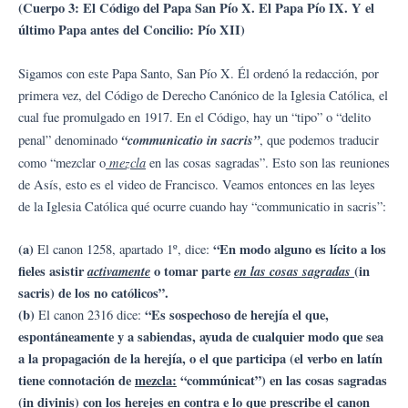
(Cuerpo 3: El Código del Papa San Pío X. El Papa Pío IX. Y el
último Papa antes del Concilio: Pío XII)
Sigamos con este Papa Santo, San Pío X. Él ordenó la redacción, por
primera vez, del Código de Derecho Canónico de la Iglesia Católica, el
cual fue promulgado en 1917. En el Código, hay un “tipo” o “delito
“communicatio in sacris”
penal” denominado
, que podemos traducir
mezcla
como “mezclar o
en las cosas sagradas”. Esto son las reuniones
de Asís, esto es el video de Francisco. Veamos entonces en las leyes
de la Iglesia Católica qué ocurre cuando hay “communicatio in sacris”:
(a)
“En modo alguno es lícito a los
El canon 1258, apartado 1º, dice:
fieles asistir
activamente
o tomar parte
en las cosas sagradas
(in
sacris) de los no católicos”.
(b)
“Es sospechoso de herejía el que,
El canon 2316 dice:
espontáneamente y a sabiendas, ayuda de cualquier modo que sea
a la propagación de la herejía, o el que participa (el verbo en latín
tiene connotación de
mezcla:
“commúnicat”) en las cosas sagradas
(in divinis) con los herejes en contra e lo que prescribe el canon