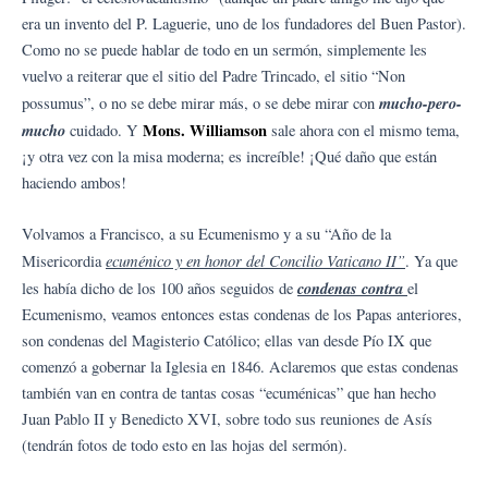
era un invento del P. Laguerie, uno de los fundadores del Buen Pastor).
Como no se puede hablar de todo en un sermón, simplemente les
vuelvo a reiterar que el sitio del Padre Trincado, el sitio “Non
mucho-pero-
possumus”, o no se debe mirar más, o se debe mirar con
mucho
Mons. Williamson
cuidado. Y
sale ahora con el mismo tema,
¡y otra vez con la misa moderna; es increíble! ¡Qué daño que están
haciendo ambos!
Volvamos a Francisco, a su Ecumenismo y a su “Año de la
ecuménico y en honor del Concilio Vaticano II”
Misericordia
. Ya que
condenas contra
les había dicho de los 100 años seguidos de
el
Ecumenismo, veamos entonces estas condenas de los Papas anteriores,
son condenas del Magisterio Católico; ellas van desde Pío IX que
comenzó a gobernar la Iglesia en 1846. Aclaremos que estas condenas
también van en contra de tantas cosas “ecuménicas” que han hecho
Juan Pablo II y Benedicto XVI, sobre todo sus reuniones de Asís
(tendrán fotos de todo esto en las hojas del sermón).