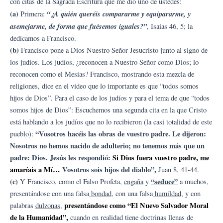
con citas de la Sagrada Escritura que me dio uno de ustedes:
(a)
“¿A quién queréis compararme y equipararme, y
Primera:
asemejarme, de forma que fuésemos iguales?”
, Isaías 46, 5; la
dedicamos a Francisco.
(b)
Francisco pone a Dios Nuestro Señor Jesucristo junto al signo de
los judíos. Los judíos, ¿reconocen a Nuestro Señor como Dios; lo
reconocen como el Mesías? Francisco, mostrando esta mezcla de
religiones, dice en el video que lo importante es que “todos somos
hijos de Dios”. Para el caso de los judíos y para el tema de que “todos
somos hijos de Dios”: Escuchemos una segunda cita en la que Cristo
está hablando a los judíos que no lo recibieron (la casi totalidad de este
“Vosotros hacéis las obras de vuestro padre. Le dijeron:
pueblo):
Nosotros no hemos nacido de adulterio; no tenemos más que un
padre: Dios. Jesús les respondió:
Si Dios fuera vuestro padre, me
amaríais a Mí…
Vosotros sois hijos del diablo”,
Juan 8, 41-44.
(c)
“seduce”
Y Francisco, como el Falso Profeta,
engaña
y
a muchos,
presentándose con una falsa
bondad
, con una falsa
humildad
, y con
presentándose como “El Nuevo Salvador Moral
palabras
dulzonas
,
de la Humanidad”,
cuando en realidad tiene doctrinas llenas de