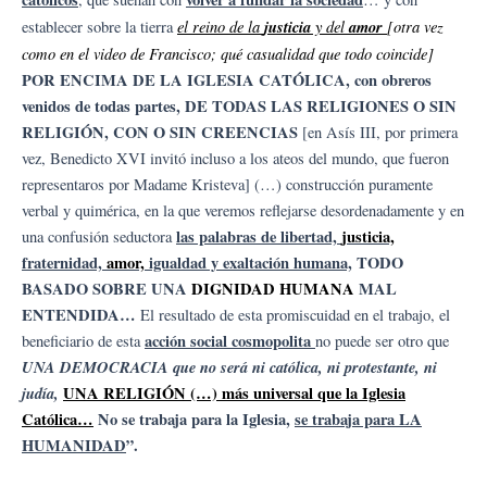
el reino de la
justicia
y del
amor
[otra vez
establecer sobre la tierra
como en el video de Francisco; qué casualidad que todo coincide]
POR ENCIMA DE LA IGLESIA CATÓLICA, con obreros
venidos de todas partes, DE TODAS LAS RELIGIONES O SIN
RELIGIÓN, CON O SIN CREENCIAS
[en Asís III, por primera
vez, Benedicto XVI invitó incluso a los ateos del mundo, que fueron
representaros por Madame Kristeva] (…) construcción puramente
verbal y quimérica, en la que veremos reflejarse desordenadamente y en
las palabras de libertad,
justicia,
una confusión seductora
fraternidad,
amor,
igualdad y exaltación humana,
TODO
BASADO SOBRE UNA
DIGNIDAD HUMANA
MAL
ENTENDIDA…
El resultado de esta promiscuidad en el trabajo, el
acción social cosmopolita
beneficiario de esta
no puede ser otro que
UNA DEMOCRACIA que no será ni católica, ni protestante, ni
judía,
UNA RELIGIÓN (…) más universal que la Iglesia
Católica…
No se trabaja para la Iglesia,
se trabaja para LA
HUMANIDAD
”.