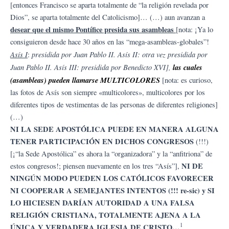
[entonces Francisco se aparta totalmente de “la religión revelada por
Dios”, se aparta totalmente del Catolicismo]… (…) aun avanzan a
desear que el mismo Pontífice presida sus asambleas
[nota: ¡Ya lo
consiguieron desde hace 30 años en las “mega-asambleas-globales”!
Asís I
presidida por Juan Pablo II. Asís II: otra vez presidida por
:
Juan Pablo II. Asís III: presidida por Benedicto XVI],
las cuales
(asambleas) pueden llamars
e MULTICOLORES
[nota: es curioso,
las fotos de Asís son siempre «multicolores», multicolores por los
diferentes tipos de vestimentas de las personas de diferentes religiones]
(…)
NI LA SEDE APOSTÓLICA PUEDE EN MANERA ALGUNA
TENER PARTICIPACIÓN EN DICHOS CONGRESOS
(!!!)
[¡“la Sede Apostólica” es ahora la “organizadora” y la “anfitriona” de
NI DE
estos congresos!; piensen nuevamente en los tres “Asís”],
NINGÚN MODO PUEDEN LOS CATÓLICOS FAVORECER
NI COOPERAR A SEMEJANTES INTENTOS (!!! re-sic) y SI
LO HICIESEN DARÍAN AUTORIDAD A UNA FALSA
RELIGIÓN CRISTIANA, TOTALMENTE AJENA A LA
1
ÚNICA Y VERDADERA IGLESIA DE CRISTO…