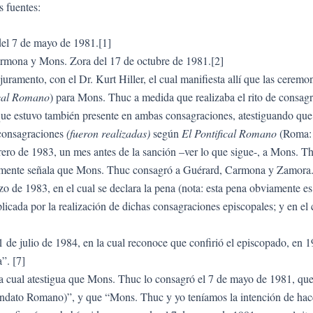
s fuentes:
del 7 de mayo de 1981.[1]
armona y Mons. Zora del 17 de octubre de 1981.[2]
juramento, con el Dr. Kurt Hiller, el cual manifiesta allí que las ceremo
ical Romano
) para Mons. Thuc a medida que realizaba el rito de consagr
 que estuvo también presente en ambas consagraciones, atestiguando 
 consagraciones
(fueron realizadas)
según
El Pontifical Romano
(Roma: 
rero de 1983, un mes antes de la sanción –ver lo que sigue-, a Mons. Th
samente señala que Mons. Thuc consagró a Guérard, Carmona y Zamora.
 de 1983, en el cual se declara la pena (nota: esta pena obviamente es
cada por la realización de dichas consagraciones episcopales; y en e
de julio de 1984, en la cual reconoce que confirió el episcopado, en 19
”. [7]
a cual atestigua que Mons. Thuc lo consagró el 7 de mayo de 1981, qu
andato Romano)”, y que “Mons. Thuc y yo teníamos la intención de hacer