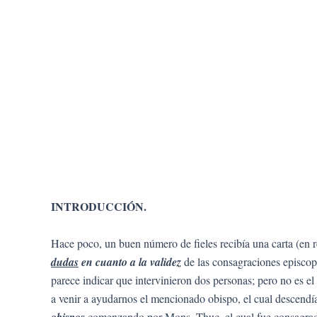
INTRODUCCIÓN.
Hace poco, un buen número de fieles recibía una carta (en 
dudas
en cuanto a la validez
de las consagraciones episco
parece indicar que intervinieron dos personas; pero no es e
a venir a ayudarnos el mencionado obispo, el cual descendía
obispos
comenzando por Mons. Thuc, el cual fue consagrado