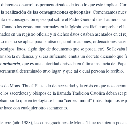
n diferentes desarrollos pormenorizados de todo lo que esto implica. Cor
 realización de las consagraciones episcopales.
Comenzamos nuestra 
to de consagración episcopal sobre el Padre Guérard des Lauriers usand
ando las cosas eran normales en la Iglesia, era fácil comprobar el h
nados en un registro oficial; y si dichos datos estaban asentados en el r
. Lo mismo se aplica para bautismos, confirmaciones, ordenaciones sacer
 (testigos, fotos, algún tipo de documento que se posea, etc). Se llevab
minaba la evidencia, y si era suficiente, emitía un decreto diciendo que 
ón ordinaria
, que es una autoridad derivada en última instancia del Papa.
sacramental determinado tuvo lugar, y que tal o cual persona lo recibió.
s de Mons. Thuc? El estado de necesidad y la crisis en que nos encontra
de los sacerdotes y obispos de la llamada Tradición Católica deban se
ueban por lo que en teología se llama “certeza moral” (más abajo nos ex
se hace con cualquier otro sacramento.
febvre (año 1988), las consagraciones de Mons. Thuc recibieron poca o