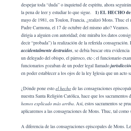
despejar toda “duda” o inquietud de espíritu, ahora seguirá
1) EL HECHO de la
la pena de leer y estudiar lo que sigue.
mayo de 1981, en Toulon, Francia, ¿realizó Mons. Thuc el ri
Padre Carmona, el 17 de octubre del mismo año? Veamos. Cu
dirigía a alguien con autoridad; éste miraba los datos consig
decir “probada”) la realización de la referida consagración
accidentalmente destruidos
, se debía buscar otra evidencia
un delegado del obispo, el párroco, etc-; el funcionario exa
funcionarios gozaban de un poder legal llamado
jurisdicci
en poder establecer a los ojos de la ley Iglesia que un acto 
¿Dónde pone esto
el hecho
de las consagraciones episcopale
nuestra Santa Religión Católica, hace que los sacramentos 
hemos explicado más arriba
. Así, estos sacramentos se pr
aplicaremos a las consagraciones de Mons. Thuc, tal como 
A diferencia de las consagraciones episcopales de Mons. Le