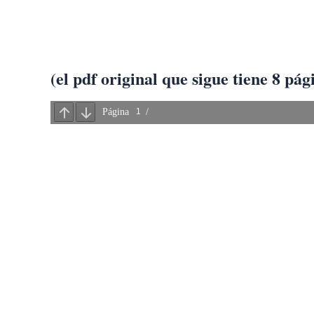
Ir
al
contenido
(el pdf original que sigue tiene 8 pág