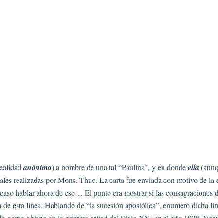
realidad
anónima
) a nombre de una tal “Paulina”, y en donde
ella
(aunq
pales realizadas por Mons. Thuc. La carta fue enviada con motivo de l
l caso hablar ahora de eso… El punto era mostrar si las consagraciones 
 de esta línea. Hablando de “la sucesión apostólica”, enumero dicha lín
 como obispo en la primera mitad del Siglo XX, en el año 1938. Veamos