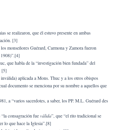
nias se realizaron, que él estuvo presente en ambas
ación. [3]
que los monseñores Guérard, Carmona y Zamora fueron
1908)”.[4]
uc, que habla de la “investigación bien fundada” del
 [5]
 inválida) aplicada a Mons. Thuc y a los otros obispos
l cual documento se menciona por su nombre a aquellos que
81, a “varios sacerdotes, a saber, los PP. M.L. Guérard des
e “la consagración fue
válida
”, que “el rito tradicional se
 lo que hace la Iglesia”.[8]