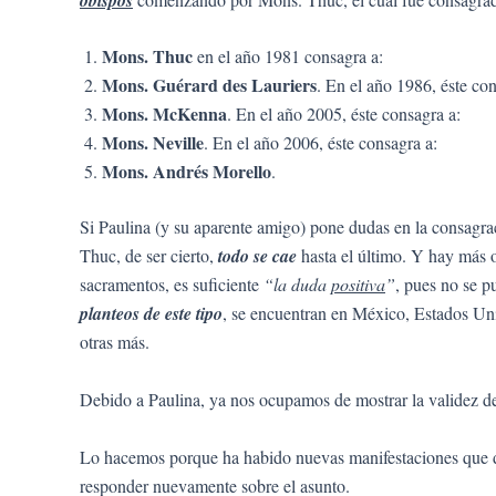
Mons. Thuc
en el año 1981 consagra a:
Mons. Guérard des Lauriers
. En el año 1986, éste con
Mons. McKenna
. En el año 2005, éste consagra a:
Mons. Neville
. En el año 2006, éste consagra a:
Mons. Andrés Morello
.
Si Paulina (y su aparente amigo) pone dudas en la consagra
Thuc, de ser cierto,
todo se cae
hasta el último. Y hay más 
sacramentos, es suficiente
“la duda
positiva
”
, pues no se p
planteos de este tipo
, se encuentran en México, Estados Unid
otras más.
Debido a Paulina, ya nos ocupamos de mostrar la validez d
Lo hacemos porque ha habido nuevas manifestaciones que dic
responder nuevamente sobre el asunto.