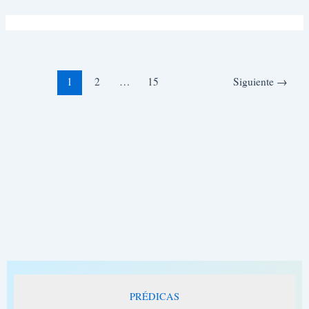
Ir
al
contenido
1
2
…
15
Siguiente
→
PRÉDICAS