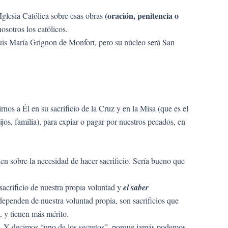
(oración, penitencia o
Iglesia Católica sobre esas obras
osotros los católicos.
n Luis María Grignon de Monfort, pero su núcleo será San
os a Él en su sacrificio de la Cruz y en la Misa (que es el
jos, familia), para expiar o pagar por nuestros pecados, en
ien sobre la necesidad de hacer sacrificio. Sería bueno que
l sacrificio de nuestra propia voluntad y
el saber
 dependen de nuestra voluntad propia, son sacrificios que
, y tienen más mérito.
nal. Y decimos “uno de los secretos”, porque jamás podemos