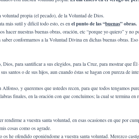
la voluntad propia (el pecado), de la Voluntad de Dios.
el punto de las “
buenas
” obras.
a más sutil y difícil todo esto, es en
 hacer nuestras buenas obras, oración, etc “porque yo quiero” y no po
sin saber conformarnos a la Voluntad Divina en dichas buenas obras. Eso
, Dios, para santificar a sus elegidos, para la Cruz, para mostrar que 
e sus santos o de sus hijos, aun cuando éstas se hagan con pureza de in
San Alfonso, y queremos que ustedes recen, para que todos tengamos pur
abras finales, en la oración con que concluimos; la cual se termina en re
r rendirme a vuestra santa voluntad, en esas ocasiones en que por cum
 mis cosas como os agrade.
to os he ofendido oponiéndome a vuestra santa voluntad. Merezco casti