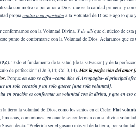
alizada con motivo o por amor a Dios -que es la caridad primera- y com
untad propia
contra o en oposición
a la Voluntad de Dios: Hago lo que y
er conformarnos con la Voluntad Divina.
Y de allí
que el núcleo de esta 
 este punto de conformarse con la Voluntad de Dios. Aclaramos que es
29,6)
. Todo el fundamento de la salud [de la salvación] y de la perfecció
culo de perfección” (I Jn 3,14; Col 3,14).
Mas la perfección del amor [l
ios.
Porque
en esto se cifra –como dice el Areopagita- el principal efec
ue un solo corazón y un solo querer [una sola voluntad].
rcita en oración es conformar su voluntad con la divina, y que en eso
Fiat volunta
 la tierra la voluntad de Dios, como los santos en el Cielo:
as, limosnas, comuniones, en cuanto se conforman con su divina volunta
 Susón decía: “Preferiría ser el gusano más vil de la tierra, por voluntad