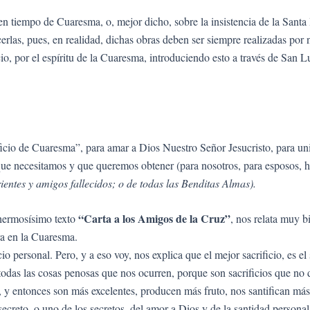
 tiempo de Cuaresma, o, mejor dicho, sobre la insistencia de la Santa 
erlas, pues, en realidad, dichas obras deben ser siempre realizadas por n
ficio, por el espíritu de la Cuaresma, introduciendo esto a través de Sa
cio de Cuaresma”, para amar a Dios Nuestro Señor Jesucristo, para unirn
 que necesitamos y que queremos obtener (para nosotros, para esposos, hi
ientes y amigos fallecidos; o de todas las Benditas Almas).
“Carta a los Amigos de la Cruz”
 hermosísimo texto
, nos relata muy b
ra en la Cuaresma.
icio personal. Pero, y a eso voy, nos explica que el mejor sacrificio, es e
 todas las cosas penosas que nos ocurren, porque son sacrificios que no
, y entonces son más excelentes, producen más fruto, nos santifican más
 secreto, o uno de los secretos, del amor a Dios y de la santidad perso