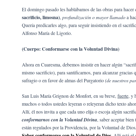
El domingo pasado les hablábamos de las obras para hacer en
sacrificio, limosna)
,
profundización o mayor llamado
a hac
Quería predicarles algo, para seguir insistiendo en el sacri
Alfonso María de Ligorio.
(Cuerpo: Conformarse con la Voluntad Divina)
Ahora en Cuaresma, debemos insistir en hacer algún “sacrifi
mismo sacrificio), para santificarnos, para alcanzar gracias
sufragio o en favor de almas del Purgatorio
(de nuestros par
San Luis María Grignon de Monfort, en su breve,
fuerte
, y
muchos o todos ustedes leyeran o releyeran dicho texto aho
Allí, él nos invita a que cada uno elija o escoja algún sacrif
conformarnos con la Voluntad Divina
, saber aceptar bien
están regulados por la Providencia, por la Voluntad de Dios
Saber conformarse con la Voluntad de Dios.
Allí está el