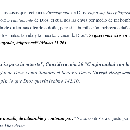
n las cosas que recibimos
directamente
de Dios,
como son las enfermeda
sólo
mediatamente
de Dios, el cual nos las envía por medio de los hom
do de quien nos ofende o daña
, pero sí la humillación, pobreza o dañ
 los males, la vida y la muerte, vienen de Dios”.
Si queremos vivir en 
e agrada, hágase así” (Mateo 11,26).
ción para la muerte”, Consideración 36 “Conformidad con la
azón de Dios, como llamaba el Señor a David
(inveni virum se
plir lo que Dios quería (salmo 142,10)
ste mundo, de admirable y continua paz.
“No se contristará el justo por
to Dios desea.