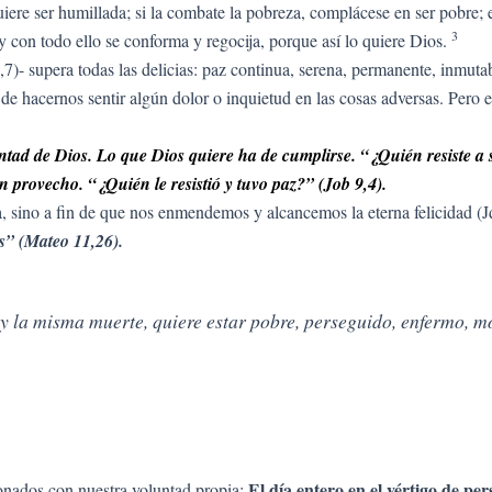
uiere ser humillada; si la combate la pobreza, complácese en ser pobre; 
3
o, y con todo ello se conforma y regocija, porque así lo quiere Dios.
7)- supera todas las delicias: paz continua, serena, permanente, inmuta
 de hacernos sentir algún dolor o inquietud en las cosas adversas. Pero en
luntad de Dios. Lo que Dios quiere ha de cumplirse. “¿Quién resiste 
n provecho. “¿Quién le resistió y tuvo paz?” (Job 9,4).
a, sino a fin de que nos enmendemos y alcancemos la eterna felicidad 
s” (Mateo 11,26).
y la misma muerte, quiere estar pobre, perseguido, enfermo, mo
El día entero en el vértigo de pe
ionados con nuestra voluntad propia: