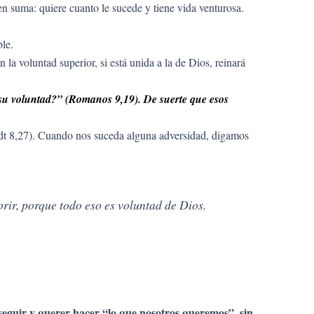
en suma: quiere cuanto le sucede y tiene vida venturosa.
ble.
 la voluntad superior, si está unida a la de Dios, reinará
a su voluntad?” (Romanos 9,19). De suerte que esos
(Jdt 8,27). Cuando nos suceda alguna adversidad, digamos
rir, porque todo eso es voluntad de Dios.
rseguir y querer hacer “lo que nosotros queremos”, sin