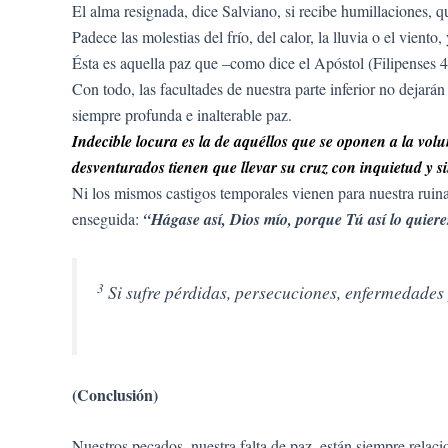
El alma resignada, dice Salviano, si recibe humillaciones, q
Padece las molestias del frío, del calor, la lluvia o el vient
Ésta es aquella paz que –como dice el Apóstol (Filipenses 4,
Con todo, las facultades de nuestra parte inferior no dejarán
siempre profunda e inalterable paz.
Indecible locura es la de aquéllos que se oponen a la vo
desventurados tienen que llevar su cruz con inquietud y si
Ni los mismos castigos temporales vienen para nuestra ruin
enseguida:
“Hágase así, Dios mío, porque Tú así lo quiere
3
Si sufre pérdidas, persecuciones, enfermedades 
(Conclusión)
Nuestros pecados, nuestra falta de paz, están siempre relac